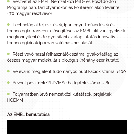
Részvétel az EMBL Nemzetközi PhD- és Posztdoktori
Programjaiban, tanfolyamokon és konferenciákon (évente
~70 magyar résztvevő)
Technológiai fejlesztések, ipari együttműködések és
technológia transzfer elősegítése; az EMBL aktívan igyekszik
megkönnyíteni és felgyorsítani az alapkutatás innovatív
technológiáinak iparban való hasznosulását.
Részt vevő hazai felhasználók száma: gyakorlatilag az
összes magyar molekuláris biológus (néhány ezer kutató)
Releváns megjelent tudományos publikációk száma: >100
Bevont posztdok/PhD/MSc hallgatók száma: ~ 80
Folyamatban levő nemzetközi kutatások, projektek:
HCEMM
Az EMBL bemutatása