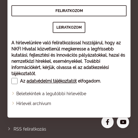
A hírlevelünkre való feliratkozással hozzájárul, hogy az
NKFI Hivatal közvetlenül megkeresse a legfrissebb
kutatási, fejlesztési és innovációs pályázatokkal, hazai és
nemzetközi hírekkel, eseményekkel. További
információkért, kérjük, olvassa el az
adatkezelési
tájékoztatót
.
Az
adatvédelmi tájékoztatót
elfogadom.
Beletekintek a legutóbbi hírlevélbe
Oldaltérkép
Hírlevél archívum
Nagyobb betű
RSS feliratkozás