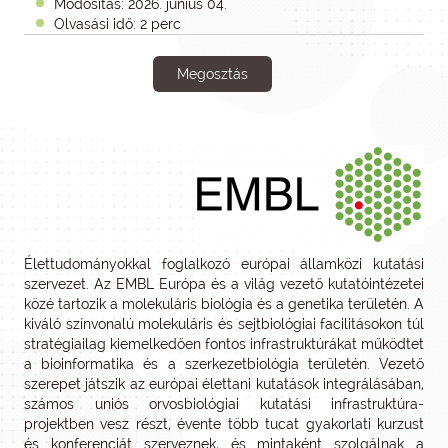
Módosítás: 2026. június 04.
Olvasási idő: 2 perc
Megosztás
Élettudományokkal foglalkozó európai államközi kutatási
szervezet. Az EMBL Európa és a világ vezető kutatóintézetei
közé tartozik a molekuláris biológia és a genetika területén. A
kiváló színvonalú molekuláris és sejtbiológiai facilitásokon túl
stratégiailag kiemelkedően fontos infrastruktúrákat működtet
a bioinformatika és a szerkezetbiológia területén. Vezető
szerepet játszik az európai élettani kutatások integrálásában,
számos uniós orvosbiológiai kutatási infrastruktúra-
projektben vesz részt, évente több tucat gyakorlati kurzust
és konferenciát szerveznek, és mintaként szolgálnak a