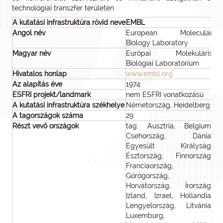
technológiai transzfer területén.
A kutatási infrastruktúra rövid neve
EMBL
Angol név
European Molecular
Biology Laboratory
Magyar név
Európai Molekuláris
Biológiai Laboratórium
Hivatalos honlap
www.embl.org
Az alapítás éve
1974
ESFRI projekt/landmark
nem ESFRI vonatkozású
A kutatási infrastruktúra székhelye
Németország, Heidelberg
A tagországok száma
29
Részt vevő országok
tag: Ausztria, Belgium,
Csehország, Dánia,
Egyesült Királyság,
Észtország, Finnország,
Franciaország,
Görögország,
Horvátország, Írország,
Izland, Izrael, Hollandia,
Lengyelország, Litvánia,
Luxemburg,