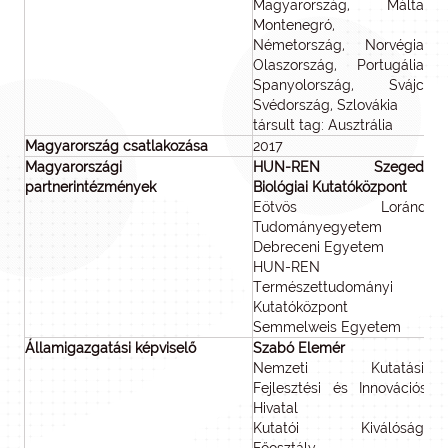
Magyarország, Málta,
Montenegró,
Németország, Norvégia,
Olaszország, Portugália,
Spanyolország, Svájc,
Svédország, Szlovákia
társult tag: Ausztrália
Magyarország csatlakozása
2017
Magyarországi
HUN-REN Szegedi
partnerintézmények
Biológiai Kutatóközpont
Eötvös Loránd
Tudományegyetem
Debreceni Egyetem
HUN-REN
Természettudományi
Kutatóközpont
Semmelweis Egyetem
Államigazgatási képviselő
Szabó Elemér
Nemzeti Kutatási,
Fejlesztési és Innovációs
Hivatal
Kutatói Kiválósági