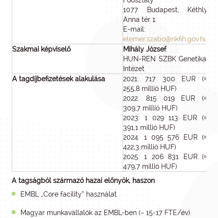
Főosztály
1077 Budapest, Kéthly
Anna tér 1.
E-mail:
elemer.szabo@nkfih.gov.hu
Szakmai képviselő
Mihály József
HUN-REN SZBK Genetikai
Intézet
A tagdíjbefizetések alakulása
2021: 717 300 EUR (≈
255,8 millió HUF)
2022: 815 019 EUR (≈
309,7 millió HUF)
2023: 1 029 113 EUR (≈
391,1 millió HUF)
2024: 1 095 576 EUR (≈
422,3 millió HUF)
2025: 1 206 831 EUR (≈
479,7 millió HUF)
A tagságból származó hazai előnyök, haszon
EMBL „Core facility” használat
Magyar munkavállalók az EMBL-ben (~ 15-17 FTE/év)