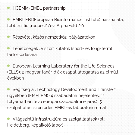
HCEMM-EMBL partnership
EMBL EBI (European Bioinformatics Institute) használata,
több millió „request”/év, AlphaFold 2.0
Részvétel közös nemzetközi pályázatokon
Lehetőségek „Visitor” kutatók (short- és long-term)
tartózkodására
European Learning Laboratory for the Life Sciences
(ELLS): 2 magyar tanár-diák csapat látogatása az elmúlt
években
Segítség a „Technology Development and Transfer”
ügyekben (EMBLEM) (4 szabadalmi bejelentés, 11
folyamatban lévő európai szabadalmi eljárás), 5
szolgáltatási szerződés EMBL-es laboratóriummal
Világszintű infrastruktúra és szolgáltatások (pl.:
Heidelberg, képalkotó labor)