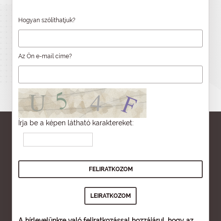
Hogyan szólíthatjuk?
Az Ön e-mail címe?
Írja be a képen látható karaktereket:
A hírlevelünkre való feliratkozással hozzájárul, hogy az