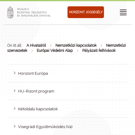
HORIZONT JOGSEGÉLY
Ön itt áll:
A Hivatalról
Nemzetközi kapcsolatok
Nemzetközi
szervezetek
Európai Védelmi Alap
Pályázati felhívások
Horizont Európa
HU-Rizont program
Kétoldalú kapcsolatok
Visegrádi Együttműködés (V4)