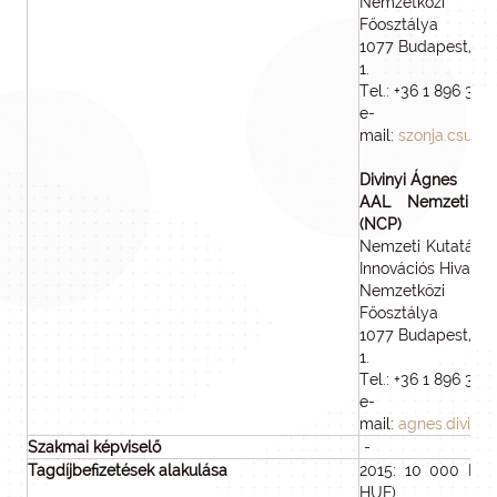
Nemzetközi Ka
Főosztálya
1077 Budapest, Ké
1.
Tel.: +36 1 896 375
e-
mail:
szonja.csuzdi
Divinyi Ágnes
AAL Nemzeti kap
(NCP)
Nemzeti Kutatási, F
Innovációs Hivatal
Nemzetközi Ka
Főosztálya
1077 Budapest, Ké
1.
Tel.: +36 1 896 375
e-
mail:
agnes.divinyi
Szakmai képviselő
-
Tagdíjbefizetések alakulása
2015: 10 000 EUR 
HUF)