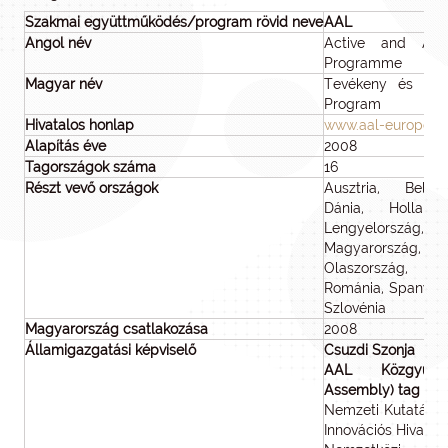
Szakmai együttműködés/program rövid neve
AAL
Angol név
Active and Assi
Programme
Magyar név
Tevékeny és Önál
Program
Hivatalos honlap
www.aal-europe.e
Alapítás éve
2008
Tagországok száma
16
Részt vevő országok
Ausztria, Belgi
Dánia, Holland
Lengyelország,
Magyarország,
Olaszország, P
Románia, Spanyolo
Szlovénia
Magyarország csatlakozása
2008
Államigazgatási képviselő
Csuzdi Szonja
AAL Közgyűlés
Assembly) tag
Nemzeti Kutatási, F
Innovációs Hivatal