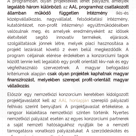
A programban, olyan projektekkel lehet pályázni, amelyek
legalább három
különböző
, az
AAL programhoz csatlakozott
államban működő független intézmény
(kis-és
középvállalkozás, nagyvállalat, felsőoktatási intézmény,
kutatóintézet, non-profit intézmény) együttműködésében
valósulnak meg, és amelyek eredményeként az idősek
életvitelét segítő innovatív termékek, eljárások,
szolgáltatások jönnek létre, melyek piaci hasznosítása a
projekt lezárását követő 2 éven belül megkezdődik. A
program céljainak elérése érdekében a konzorciumi tagok
között lennie kell legalább egy profit orientált kkv-nak és egy
végfelhasználó szervezetnek. A magyar befogadási
kritériumok alapján
csak olyan projektek kaphatnak magyar
finanszírozást, melyekben szerepel profit-orientált magyar
vállalkozás
.
Először egy nemzetközi konzorcium keretében kidolgozott
projektjavaslatot kell az
AAL honlapján
szereplő pályázati
felhívás szerint benyújtani. A projektjavaslat értékelése, a
rangsor kialakítása nemzetközi szinten történik. Nyertes
nemzetközi pályázat esetén az egyes konzorciumi partnerek
a saját nemzeti hatóságukhoz nyújtják be a nemzeti
támogatásra vonatkozó pályázatukat. A szerződéskötés és