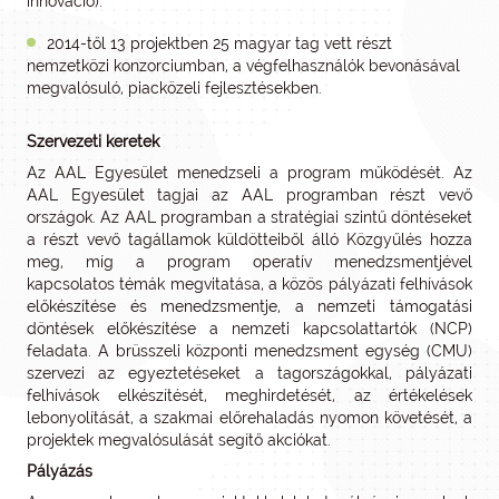
innováció).
2014-től 13 projektben 25 magyar tag vett részt
nemzetközi konzorciumban, a végfelhasználók bevonásával
megvalósuló, piacközeli fejlesztésekben.
Szervezeti keretek
Az AAL Egyesület menedzseli a program működését. Az
AAL Egyesület tagjai az AAL programban részt vevő
országok. Az AAL programban a stratégiai szintű döntéseket
a részt vevő tagállamok küldötteiből álló Közgyűlés hozza
meg, míg a program operatív menedzsmentjével
kapcsolatos témák megvitatása, a közös pályázati felhívások
előkészítése és menedzsmentje, a nemzeti támogatási
döntések előkészítése a nemzeti kapcsolattartók (NCP)
feladata. A brüsszeli központi menedzsment egység (CMU)
szervezi az egyeztetéseket a tagországokkal, pályázati
felhívások elkészítését, meghirdetését, az értékelések
lebonyolítását, a szakmai előrehaladás nyomon követését, a
projektek megvalósulását segítő akciókat.
Pályázás