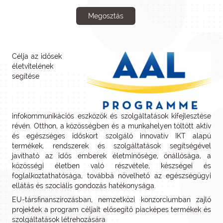
Megosztás
Célja az idősek
életvitelének
segítése
infokommunikációs eszközök és szolgáltatások kifejlesztése
révén. Otthon, a közösségben és a munkahelyen töltött aktív
és egészséges időskort szolgáló innovatív IKT alapú
termékek, rendszerek és szolgáltatások segítségével
javítható az idős emberek életminősége, önállósága, a
közösségi életben való részvétele, készségei és
foglalkoztathatósága, továbbá növelhető az egészségügyi
ellátás és szociális gondozás hatékonysága.
EU-társfinanszírozásban, nemzetközi konzorciumban zajló
projektek a program céljait elősegítő piacképes termékek és
szolgáltatások létrehozására