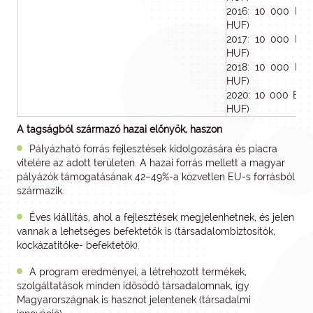
2016: 10 000 EUR 
HUF)
2017: 10 000 EUR 
HUF)
2018: 10 000 EUR 
HUF)
2020: 10 000 EUR 
HUF)
A tagságból származó hazai előnyök, haszon
Pályázható forrás fejlesztések kidolgozására és piacra
vitelére az adott területen. A hazai forrás mellett a magyar
pályázók támogatásának 42–49%-a közvetlen EU-s forrásból
származik.
Éves kiállítás, ahol a fejlesztések megjelenhetnek, és jelen
vannak a lehetséges befektetők is (társadalombiztosítók,
kockázatitőke- befektetők).
A program eredményei, a létrehozott termékek,
szolgáltatások minden idősödő társadalomnak, így
Magyarországnak is hasznot jelentenek (társadalmi