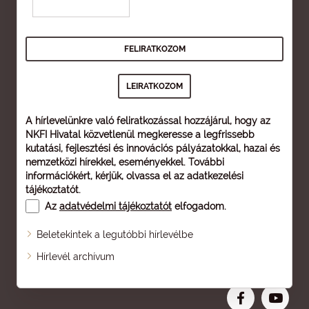
A hírlevelünkre való feliratkozással hozzájárul, hogy az
NKFI Hivatal közvetlenül megkeresse a legfrissebb
kutatási, fejlesztési és innovációs pályázatokkal, hazai és
nemzetközi hírekkel, eseményekkel. További
információkért, kérjük, olvassa el az
adatkezelési
tájékoztatót
.
Az
adatvédelmi tájékoztatót
elfogadom.
Beletekintek a legutóbbi hírlevélbe
Oldaltérkép
Hírlevél archívum
Nagyobb betű