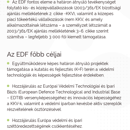
Az EDF fontos eleme a határon átnyúló tevékenységet
folytató kis- és középvállalkozások (2003/361/EK bizottsági
ajánlás mellékletének 2. cikke -KKV), valamint a közepes
piaci tőkeértékű vállalkozások (nem KKV, és amely
alkalmazottainak létszáma – a személyzet létszámát a
2003/361/EK ajánlás mellékletének 3–6. cikke szerint
számítva – legfeljebb 3 000 fő) kiemelt támogatása.
Az EDF főbb céljai
Együttműködésre képes határon átnyúló projektek
támogatása a kutatás és fejlesztés (K+F) terén a védelmi
technológiák és képességek fejlesztése érdekében.
Hozzájárulás az Európai Védelmi Technológiai és Ipari
Bázis (European Defence Technological and Industrial Base
– EDTIB) versenyképességéhez és innovációs képességéhez
a KKV-k, valamint a védelmi iparban kevésbé aktív szereplők
részvételének ösztönzésével.
Hozzájárulás Európa védelmi és ipari
széttöredezettségének csökkentéséhez.