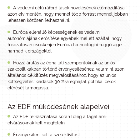
A védelmi célú ráfordítások növelésének előmozdítása
azon elv mentén, hogy mennél több forrást mennél jobban
lehessen közösen felhasználni.
Európa ellenálló képességének és védelmi
autonómiájának erősítése egyebek mellett azáltal, hogy
fokozatosan csökkenjen Európa technológiai függősége
harmadik országoktól.
Hozzájárulás az éghajlati szempontoknak az uniós
szakpolitikákban történő érvényesítéséhez, valamint azon
általános célkitűzés megvalósításához, hogy az uniós
költségvetési kiadások 30 %-a éghajlat politikai célok
elérését támogassa.
Az EDF működésének alapelvei
Az EDF felhasználása során főleg a tagállami
elvárásoknak kell megfelelni.
Érvényesíteni kell a szelektivitást.