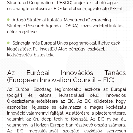
Structured Cooperation - PESCO) projektek: lehetőség az
összhangteremtésre az EDF keretében megvalósuló K+F-el.
Átfogó Stratégiai Kutatási Menetrend (Overarching
Strategic Research Agenda – OSRA): közös védelmi kutatási
célok rögzítése.
Szinergia más Európai Uniós programokkal, illetve ezek
kiegészítése. Pl.: InvestEU Alap pénzügyi eszközei,
költségvetési biztosítékai.
Az Európai Innovációs Tanács
(European Innovation Council – EIC)
Az Európai Bizottság legfontosabb eszköze az Európai
(polgári és katonai felhasználási célú) Innovációs
Ökoszisztéma erősítésére az EIC. Az EIC küldetése, hogy
azonosítsa, fejlessze és alkalmazza a magas kockázatú
innováció valamennyi fajtáját. Az áttörésre, a piacteremtésre,
valamint az ún. deep tech-re fókuszál. Az EIC nyitva áll
valamennyi a Horizon Europe-ban résztvevő ország számára.
Az EIC megvalósítását szolgáló eszközök szervesen