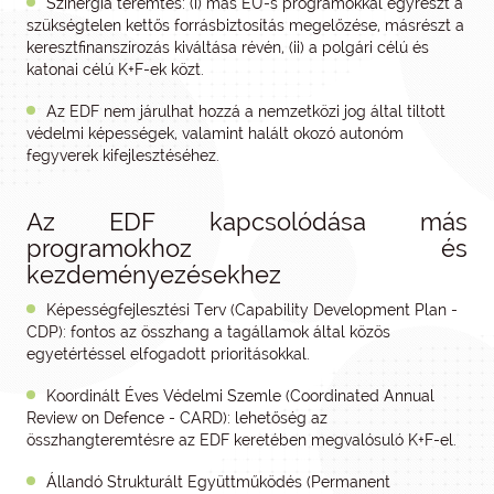
Szinergia teremtés: (i) más EU-s programokkal egyrészt a
szükségtelen kettős forrásbiztosítás megelőzése, másrészt a
keresztfinanszírozás kiváltása révén, (ii) a polgári célú és
katonai célú K+F-ek közt.
Az EDF nem járulhat hozzá a nemzetközi jog által tiltott
védelmi képességek, valamint halált okozó autonóm
fegyverek kifejlesztéséhez.
Az EDF kapcsolódása más
programokhoz és
kezdeményezésekhez
Képességfejlesztési Terv (Capability Development Plan -
CDP): fontos az összhang a tagállamok által közös
egyetértéssel elfogadott prioritásokkal.
Koordinált Éves Védelmi Szemle (Coordinated Annual
Review on Defence - CARD): lehetőség az
összhangteremtésre az EDF keretében megvalósuló K+F-el.
Állandó Strukturált Együttműködés (Permanent