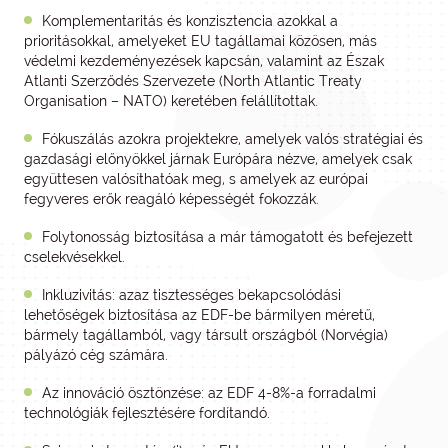
Komplementaritás és konzisztencia azokkal a
prioritásokkal, amelyeket EU tagállamai közösen, más
védelmi kezdeményezések kapcsán, valamint az Észak
Atlanti Szerződés Szervezete (North Atlantic Treaty
Organisation – NATO) keretében felállítottak.
Fókuszálás azokra projektekre, amelyek valós stratégiai és
gazdasági előnyökkel járnak Európára nézve, amelyek csak
együttesen valósíthatóak meg, s amelyek az európai
fegyveres erők reagáló képességét fokozzák.
Folytonosság biztosítása a már támogatott és befejezett
cselekvésekkel.
Inkluzivitás: azaz tisztességes bekapcsolódási
lehetőségek biztosítása az EDF-be bármilyen méretű,
bármely tagállamból, vagy társult országból (Norvégia)
pályázó cég számára.
Az innováció ösztönzése: az EDF 4-8%-a forradalmi
technológiák fejlesztésére fordítandó.