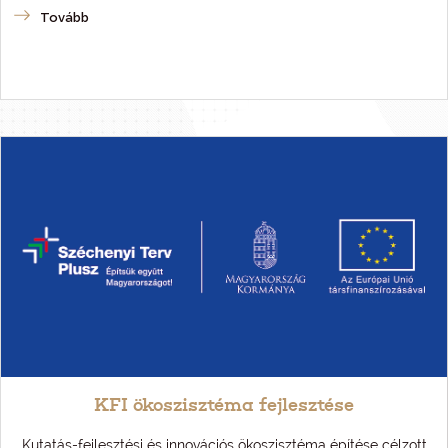
Tovább
KFI ökoszisztéma fejlesztése
Kutatás-fejlesztési és innovációs ökoszisztéma építése célzott