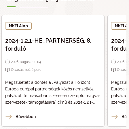
NKFI Alap
NKFI A
2024-1.2.1-HE_PARTNERSÉG, 8.
2024-
forduló
fordu
2026. augusztus 04.
2026. a
Olvasási idő:
2
perc
Olvasás
Megszületett a döntés a „
Pályázat a Horizont
Megszület
Európa európai partnerségek közös nemzetközi
Európa e
pályázati felhívásaiban sikeresen szereplő magyar
pályázati
szervezetek támogatására
” című és 2024-1.2.1-
szerveze
HE_PARTNERSÉG kódszámú pályázat
HE_PART
vonatkozásában.
vonatkoz
Bővebben
Bő