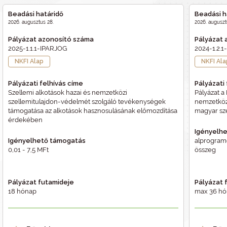
Beadási határidő
Beadási h
2026. augusztus 28.
2026. auguszt
Pályázat azonosító száma
Pályázat 
2025-1.1.1-IPARJOG
2024-1.2
NKFI Alap
NKFI Al
Pályázati felhívás címe
Pályázati
Szellemi alkotások hazai és nemzetközi
Pályázat a
szellemitulajdon-védelmét szolgáló tevékenységek
nemzetközi
támogatása az alkotások hasznosulásának előmozdítása
magyar sz
érdekében
Igényelh
Igényelhető támogatás
alprogram
0,01 - 7,5 MFt
összeg
Pályázat futamideje
Pályázat 
18 hónap
max 36 h