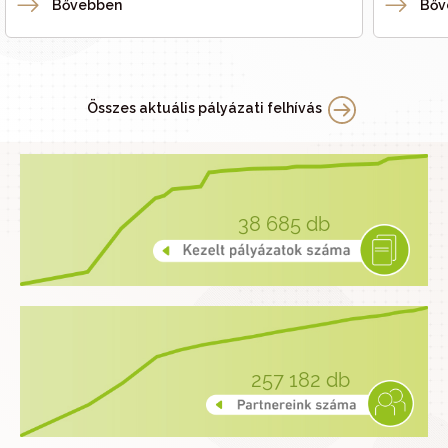
Bővebben
Bőv
Összes aktuális pályázati felhívás
38 685
db
257 182
db