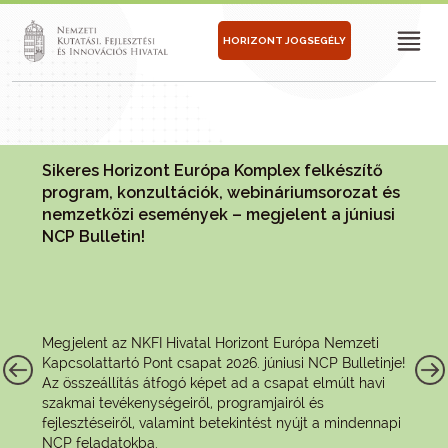
HORIZONT JOGSEGÉLY
Sikeres Horizont Európa Komplex felkészítő
program, konzultációk, webináriumsorozat és
nemzetközi események – megjelent a júniusi
NCP Bulletin!
Megjelent az NKFI Hivatal Horizont Európa Nemzeti
Kapcsolattartó Pont csapat 2026. júniusi NCP Bulletinje!
Az összeállítás átfogó képet ad a csapat elmúlt havi
szakmai tevékenységeiről, programjairól és
fejlesztéseiről, valamint betekintést nyújt a mindennapi
NCP feladatokba.