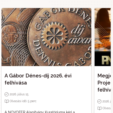
A Gábor Dénes-díj 2026. évi
Megje
felhívása
Proje
felhív
2026. július 15.
Olvasási idő:
5
perc
2026. jú
Olvasás
A NOVOFER Alapítvány Kuratóriuma kéri a