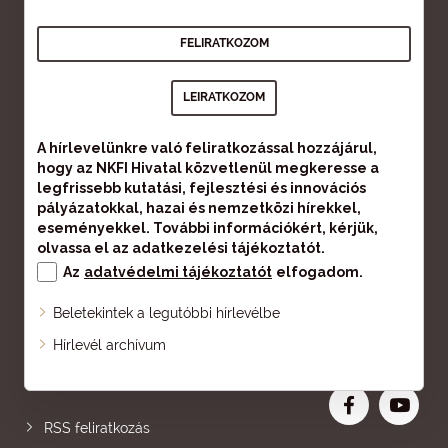
A hírlevelünkre való feliratkozással hozzájárul,
hogy az NKFI Hivatal közvetlenül megkeresse a
legfrissebb kutatási, fejlesztési és innovációs
pályázatokkal, hazai és nemzetközi hírekkel,
eseményekkel. További információkért, kérjük,
olvassa el az
adatkezelési tájékoztatót
.
Az
adatvédelmi tájékoztatót
elfogadom.
Beletekintek a legutóbbi hírlevélbe
Oldaltérkép
Hírlevél archívum
Nagyobb betű
RSS feliratkozás