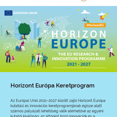
természeti csapások esetén kálium-ferrát
alkalmazásával a szakemberek már a helyszínen
gyorsan fertőtleníthetnék az ivóvizet.
Horizont Európa Keretprogram
Az Európai Unió 2021–2027 között zajló Horizont Európa
kutatási és innovációs keretprogramjának égisze alatt
számos pályázati lehetőség válik elérhetővé az egyéni
kutatói kiválóság, az áttörést hozó innovációk és a