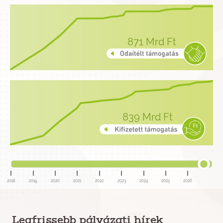
871
Mrd Ft
839
Mrd Ft
2018
2019
2020
2021
2022
2023
2024
2025
2026
Legfrissebb pályázati hírek