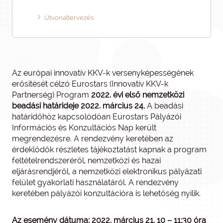
Útvonaltervezés
Az európai innovatív KKV-k versenyképességének
erősítését célzó Eurostars (Innovatív KKV-k
Partnerség) Program
2022. évi első nemzetközi
beadási határideje 2022. március 24.
A beadási
határidőhöz kapcsolódóan Eurostars Pályázói
Információs és Konzultációs Nap került
megrendezésre. A rendezvény keretében az
érdeklődők részletes tájékoztatást kapnak a program
feltételrendszeréről, nemzetközi és hazai
eljárásrendjéről, a nemzetközi elektronikus pályázati
felület gyakorlati használatáról. A rendezvény
keretében pályázói konzultációra is lehetőség nyílik.
Az esemény dátuma: 2022. március 21. 10 – 11:30 óra