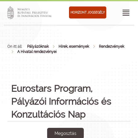
HORIZONT JOGSEGÉLY
Ön itt áll:
Pályázóknak
Hírek, események
Rendezvények
A Hivatal rendezvényei
Eurostars Program,
Pályázói Információs és
Konzultációs Nap
Megosztás