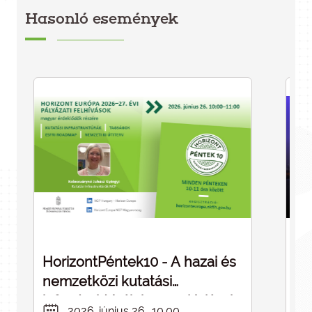
Hasonló események
HorizontPéntek10 - A hazai és
Dé
nemzetközi kutatási
cé
infrastruktúrák kapcsolódásai -
in
2026. június 26., 10.00.