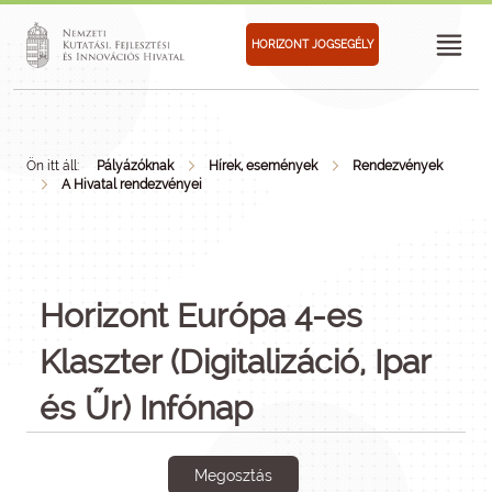
HORIZONT JOGSEGÉLY
Ön itt áll:
Pályázóknak
Hírek, események
Rendezvények
A Hivatal rendezvényei
Horizont Európa 4-es
Klaszter (Digitalizáció, Ipar
és Űr) Infónap
Megosztás