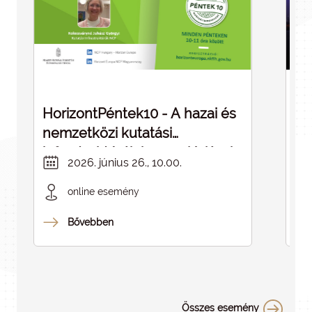
HorizontPéntek10 - A hazai és
Dé
nemzetközi kutatási
cé
infrastruktúrák kapcsolódásai -
in
2026. június 26., 10.00.
ELMARAD
online esemény
Bővebben
Összes esemény