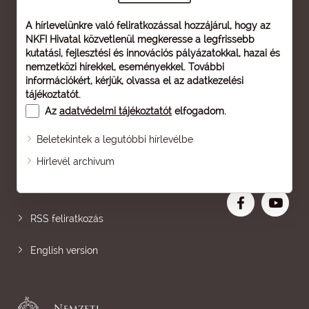
A hírlevelünkre való feliratkozással hozzájárul, hogy az
NKFI Hivatal közvetlenül megkeresse a legfrissebb
kutatási, fejlesztési és innovációs pályázatokkal, hazai és
nemzetközi hírekkel, eseményekkel. További
információkért, kérjük, olvassa el az
adatkezelési
tájékoztatót
.
Az
adatvédelmi tájékoztatót
elfogadom.
Beletekintek a legutóbbi hírlevélbe
Oldaltérkép
Hírlevél archívum
Nagyobb betű
RSS feliratkozás
English version