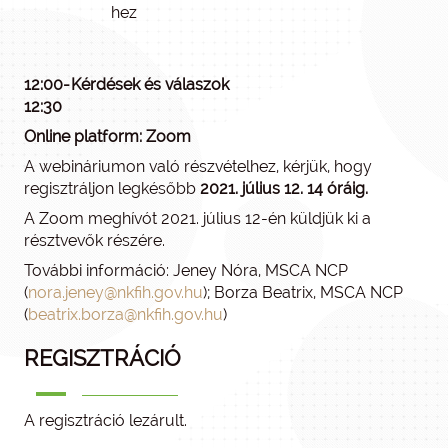
hez
12:00-
Kérdések és válaszok
12:30
Online platform: Zoom
A webináriumon való részvételhez, kérjük, hogy
regisztráljon legkésőbb
2021. július 12. 14 óráig.
A Zoom meghívót 2021. július 12-én küldjük ki a
résztvevők részére.
További információ: Jeney Nóra, MSCA NCP
(
nora.jeney@nkfih.gov.hu
); Borza Beatrix, MSCA NCP
(
beatrix.borza@nkfih.gov.hu
)
REGISZTRÁCIÓ
A regisztráció lezárult.