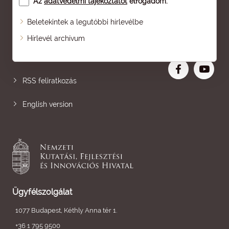
Az
adatvédelmi tájékoztatót
elfogadom.
Beletekintek a legutóbbi hírlevélbe
Oldaltérkép
Hírlevél archívum
Nagyobb betű
RSS feliratkozás
English version
Ügyfélszolgálat
1077 Budapest, Kéthly Anna tér 1.
+36 1 795 9500