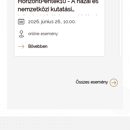
HorizontPéntek10 - A hazai és
Dé
nemzetközi kutatási
cé
infrastruktúrák kapcsolódásai -
in
2026. június 26., 10.00.
ELMARAD
online esemény
Bővebben
Összes esemény