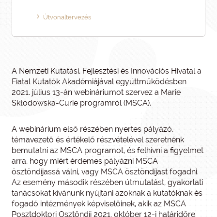
Útvonaltervezés
A Nemzeti Kutatási, Fejlesztési és Innovációs Hivatal a
Fiatal Kutatók Akadémiájával együttműködésben
2021. július 13-án webináriumot szervez a Marie
Skłodowska-Curie programról (MSCA).
A webinárium első részében nyertes pályázó,
témavezető és értékelő részvételével szeretnénk
bemutatni az MSCA programot, és felhívni a figyelmet
arra, hogy miért érdemes pályázni MSCA
ösztöndíjassá válni, vagy MSCA ösztöndíjast fogadni.
Az esemény második részében útmutatást, gyakorlati
tanácsokat kívánunk nyújtani azoknak a kutatóknak és
fogadó intézmények képviselőinek, akik az MSCA
Posztdoktori Ösztöndíj 2021. október 12-i határidőre