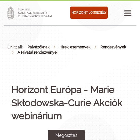
HORIZONT JOGSEGÉLY
Ön itt áll:
Pályázóknak
Hírek, események
Rendezvények
A Hivatal rendezvényei
Horizont Európa - Marie
Skłodowska-Curie Akciók
webinárium
Megosztás