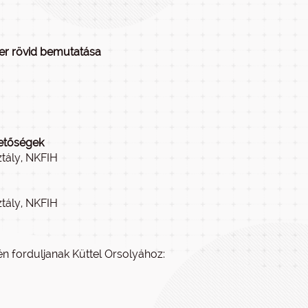
ter rövid bemutatása
hetőségek
ztály, NKFIH
ztály, NKFIH
n forduljanak Küttel Orsolyához: