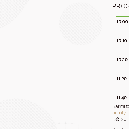
PRO
10:00 
10:10 
10:20 
11:20 
11:40 
Bármi t
orsolya
+36 30 