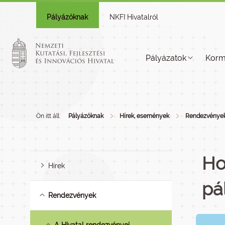
Pályázóknak
NKFI Hivatalról
Pályázatok
Korm
Ön itt áll:
Pályázóknak
Hírek, események
Rendezvénye
Ho
Hírek
pá
Rendezvények