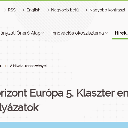
RSS
English
Nagyobb betű
Nagyobb kontraszt
ányzati Önerő Alap
Innovációs ökoszisztéma
Hírek
k
A Hivatal rendezvényei
rizont Európa 5. Klaszter en
lyázatok