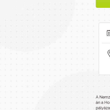
A Nemze
án a Ho
pályáza