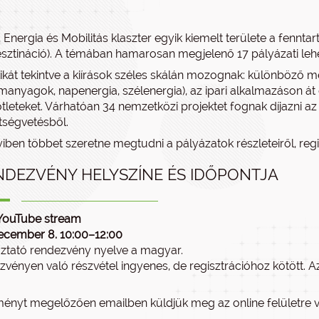
, Energia és Mobilitás klaszter egyik kiemelt területe a fennt
esztináció). A témában hamarosan megjelenő 17 pályázati lehe
ikát tekintve a kiírások széles skálán mozognak: különböző 
manyagok, napenergia, szélenergia), az ipari alkalmazáson át 
ötleteket. Várhatóan 34 nemzetközi projektet fognak díjazni az
tségvetésből.
ben többet szeretne megtudni a pályázatok részleteiről, regisz
NDEZVÉNY HELYSZÍNE ÉS IDŐPONTJA
 YouTube stream
ecember 8. 10:00–12:00
oztató rendezvény nyelve a magyar.
zvényen való részvétel ingyenes, de regisztrációhoz kötött. A
ényt megelőzően emailben küldjük meg az online felületre va