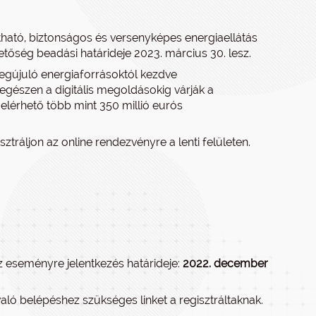
artható, biztonságos és versenyképes energiaellátás
tőség beadási határideje 2023. március 30. lesz.
megújuló energiaforrásoktól kezdve
egészen a digitális megoldásokig várják a
 elérhető több mint 350 millió eurós
tráljon az online rendezvényre a lenti felületen.
z eseményre jelentkezés határideje:
2022. december
ló belépéshez szükséges linket a regisztráltaknak.