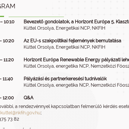
GRAM
– 10:10
Bevezető gondolatok, a Horizont Európa 5. Klasz
Küttel Orsolya, Energetikai NCP, NKFIH
– 10:20
Az EU-s szakpolitikai fejlemények bemutatása
Küttel Orsolya, Energetikai NCP, NKFIH
– 11:20
Horizont Európa Renewable Energy pályázati le
Küttel Orsolya, energetika NCP, Nemzetközi Főos
– 11:40
Pályázási és partnerkeresési tudnivalók
Küttel Orsolya, energetika NCP, Nemzetközi Főos
– 12:00
Q&A
ovábbi, a rendezvénnyel kapcsolatban felmerülő kérdés eseté
.kuttel@nkfih.gov.hu
;
375 73 82