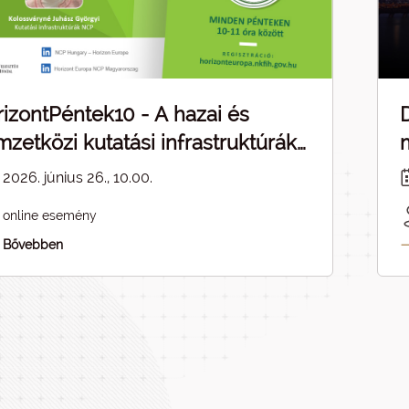
izontPéntek10 - A hazai és
zetközi kutatási infrastruktúrák
pcsolódásai - ELMARAD
2026. június 26., 10.00.
online esemény
Bővebben