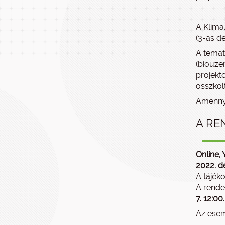
A Klíma
(3-as d
A temat
(bioüze
projekt
összköl
Amennyi
A RE
Online,
2022. d
A tájék
A rende
7. 12:00.
Az esem