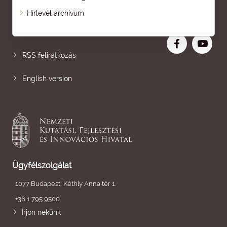
Oldaltérkép
Hírlevél archívum
Nagyobb betű
RSS feliratkozás
English version
Ügyfélszolgálat
1077 Budapest, Kéthly Anna tér 1.
+36 1 795 9500
Írjon nekünk