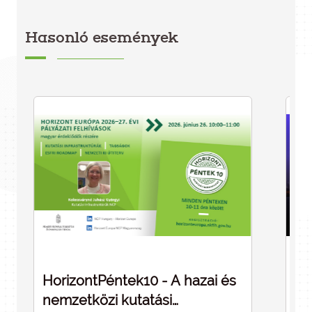
Hasonló események
HorizontPéntek10 - A hazai és
Dé
nemzetközi kutatási
cé