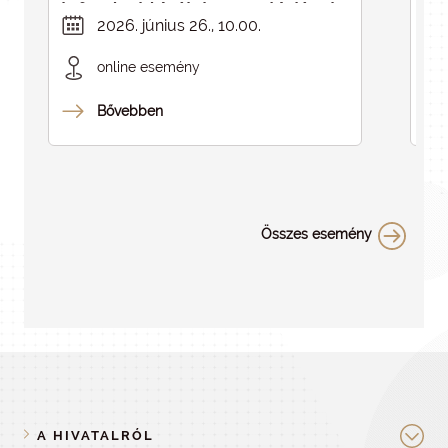
infrastruktúrák kapcsolódásai -
in
2026. június 26., 10.00.
ELMARAD
online esemény
Bővebben
Összes esemény
A HIVATALRÓL