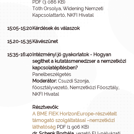
PDF (3 086 KB)
Tóth Orsolya, Widening Nemzeti
Kapcsolattartó, NKFI Hivatal
15:05-15:20
Kérdések és válaszok
15.20-15.35
Kávészünet
15:35-16:40
Intézményi jó gyakorlatok - Hogyan
segíthet a kutatásmenedzser a nemzetközi
kapcsolatépítésben?
Panelbeszélgetés
Moderátor:
Csuzdi Szonja,
főosztályvezető, Nemzetközi Főosztály,
NKFI Hivatal
Résztvevők:
A BME FIEK HorizonEurope-részvételt
támogató szolgáltatásai –nemzetközi
láthatóság
PDF (1 906 KB)
dr. Schenk Borbála
, vezető EU-pályázati