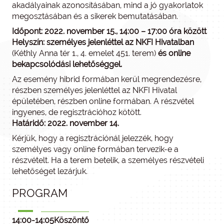
akadályainak azonosításában, mind a jó gyakorlatok
megosztásában és a sikerek bemutatásában.
Időpont: 2022. november 15., 14:00 – 17:00 óra között
Helyszín: személyes jelenléttel az NKFI Hivatalban
(Kéthly Anna tér 1., 4. emelet 451. terem)
és online
bekapcsolódási lehetőséggel.
Az esemény hibrid formában kerül megrendezésre,
részben személyes jelenléttel az NKFI Hivatal
épületében, részben online formában. A részvétel
ingyenes, de regisztrációhoz kötött.
Határidő: 2022. november 14.
Kérjük, hogy a regisztrációnál jelezzék, hogy
személyes vagy online formában tervezik-e a
részvételt. Ha a terem betelik, a személyes részvételi
lehetőséget lezárjuk.
PROGRAM
14:00-14:05
Köszöntő