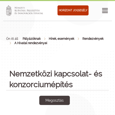
HORIZONT JOGSEGÉLY
Ön itt áll:
Pályázóknak
Hírek, események
Rendezvények
A Hivatal rendezvényei
Nemzetközi kapcsolat- és
konzorciumépítés
Megosztás