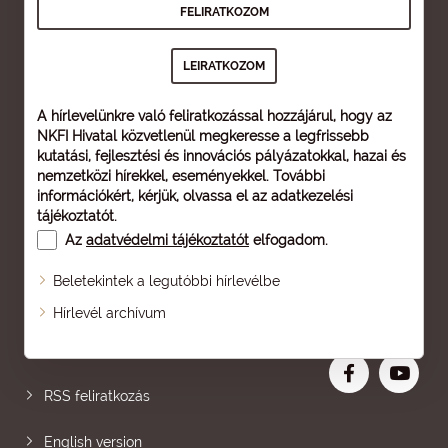
A hírlevelünkre való feliratkozással hozzájárul, hogy az
NKFI Hivatal közvetlenül megkeresse a legfrissebb
kutatási, fejlesztési és innovációs pályázatokkal, hazai és
nemzetközi hírekkel, eseményekkel. További
információkért, kérjük, olvassa el az
adatkezelési
tájékoztatót
.
Az
adatvédelmi tájékoztatót
elfogadom.
Beletekintek a legutóbbi hírlevélbe
Oldaltérkép
Hírlevél archívum
Nagyobb betű
RSS feliratkozás
English version