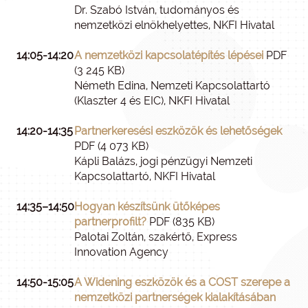
Dr. Szabó István, tudományos és
nemzetközi elnökhelyettes, NKFI Hivatal
14:05-14:20
A nemzetközi kapcsolatépítés lépései
PDF
(3 245 KB)
Németh Edina, Nemzeti Kapcsolattartó
(Klaszter 4 és EIC), NKFI Hivatal
14:20-14:35
Partnerkeresési eszközök és lehetőségek
PDF (4 073 KB)
Kápli Balázs, jogi pénzügyi Nemzeti
Kapcsolattartó, NKFI Hivatal
14:35–14:50
Hogyan készítsünk ütőképes
partnerprofilt?
PDF (835 KB)
Palotai Zoltán, szakértő, Express
Innovation Agency
14:50-15:05
A Widening eszközök és a COST szerepe a
nemzetközi partnerségek kialakításában