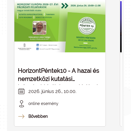
HorizontPéntek10 - A hazai és
Dé
nemzetközi kutatási
cé
infrastruktúrák kapcsolódásai -
in
2026. június 26., 10.00.
ELMARAD
online esemény
Bővebben