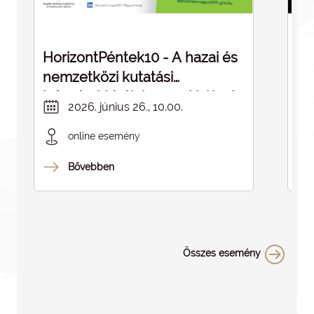
HorizontPéntek10 - A hazai és
Dé
nemzetközi kutatási
cé
infrastruktúrák kapcsolódásai -
in
2026. június 26., 10.00.
ELMARAD
online esemény
Bővebben
Összes esemény