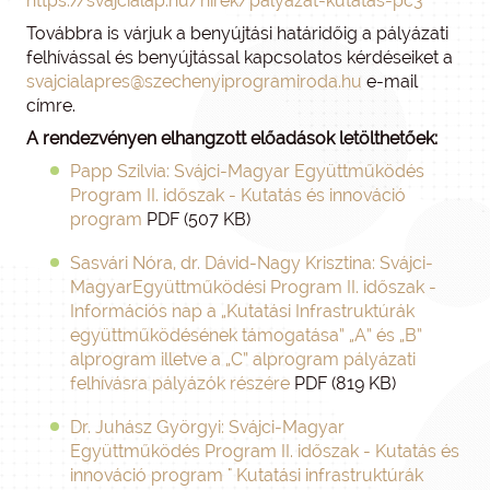
https://svajcialap.hu/hirek/palyazat-kutatas-pc3
Továbbra is várjuk a benyújtási határidőig a pályázati
felhívással és benyújtással kapcsolatos kérdéseiket a
svajcialapres@szechenyiprogramiroda.hu
e-mail
címre.
A rendezvényen elhangzott előadások letölthetőek:
Papp Szilvia: Svájci-Magyar Együttműködés
Program II. időszak - Kutatás és innováció
program
PDF (507 KB)
Sasvári Nóra, dr. Dávid-Nagy Krisztina: Svájci-
MagyarEgyüttműködési Program II. időszak -
Információs nap a „Kutatási Infrastruktúrák
együttműködésének támogatása” „A” és „B”
alprogram illetve a „C” alprogram pályázati
felhívásra pályázók részére
PDF (819 KB)
Dr. Juhász Györgyi: Svájci-Magyar
Együttműködés Program II. időszak - Kutatás és
innováció program " Kutatási infrastruktúrák