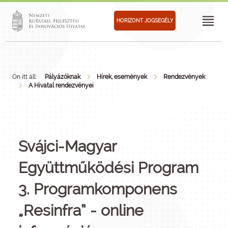
HORIZONT JOGSEGÉLY
Ön itt áll:
Pályázóknak
Hírek, események
Rendezvények
A Hivatal rendezvényei
Svájci-Magyar
Együttműködési Program
3. Programkomponens
„Resinfra” - online