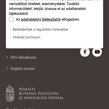
nemzetközi hírekkel, eseményekkel. További
információkért, kérjük, olvassa el az
adatkezelési
tájékoztatót
.
Az
adatvédelmi tájékoztatót
elfogadom.
Beletekintek a legutóbbi hírlevélbe
Oldaltérkép
Hírlevél archívum
Nagyobb betű
RSS feliratkozás
English version