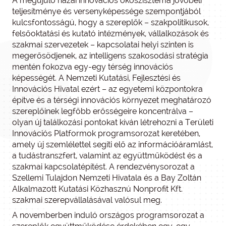
A megújuló hazai innovációs ökoszisztéma jövőbeli
teljesítménye és versenyképessége szempontjából
kulcsfontosságú, hogy a szereplők – szakpolitikusok,
felsőoktatási és kutató intézmények, vállalkozások és
szakmai szervezetek – kapcsolatai helyi szinten is
megerősödjenek, az intelligens szakosodási stratégia
mentén fokozva egy-egy térség innovációs
képességét. A Nemzeti Kutatási, Fejlesztési és
Innovációs Hivatal ezért – az egyetemi központokra
építve és a térségi innovációs környezet meghatározó
szereplőinek legfőbb erősségeire koncentrálva –
olyan új találkozási pontokat kíván létrehozni a Területi
Innovációs Platformok programsorozat keretében,
amely új szemlélettel segíti elő az információáramlást,
a tudástranszfert, valamint az együttműködést és a
szakmai kapcsolatépítést. A rendezvénysorozat a
Szellemi Tulajdon Nemzeti Hivatala és a Bay Zoltán
Alkalmazott Kutatási Közhasznú Nonprofit Kft.
szakmai szerepvállalásával valósul meg.
A novemberben induló országos programsorozat a