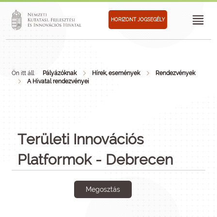
HORIZONT JOGSEGÉLY
Ön itt áll:
Pályázóknak
Hírek, események
Rendezvények
A Hivatal rendezvényei
Területi Innovációs
Platformok - Debrecen
Megosztás