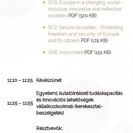
SC6: Europe in a changing world –
Inclusive, innovative and reflective
societies
PDF (320 KB)
SC7: Secure Societies – Protecting
freedom and security of Europe
and its citizens
PDF (174 KB)
SME Instrument
PDF (151 KB)
11:10 – 11:25
Kávészünet
Egyetemi, kutatóintézeti tudáskapacitás
és innovációs lehetőségek
11:25 – 11:55
vállalkozásoknak (kerekasztal-
beszélgetés)
Résztvevők: