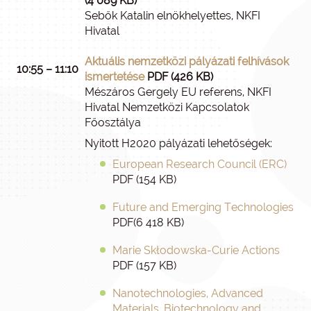
(4 089 KB)
Sebők Katalin elnökhelyettes, NKFI
Hivatal
Aktuális nemzetközi pályázati felhívások
10:55 – 11:10
ismertetése
PDF (426 KB)
Mészáros Gergely EU referens, NKFI
Hivatal Nemzetközi Kapcsolatok
Főosztálya
Nyitott H2020 pályázati lehetőségek:
European Research Council (ERC)
PDF (154 KB)
Future and Emerging Technologies
PDF(6 418 KB)
Marie Skłodowska-Curie Actions
PDF (157 KB)
Nanotechnologies, Advanced
Materials, Biotechnology and