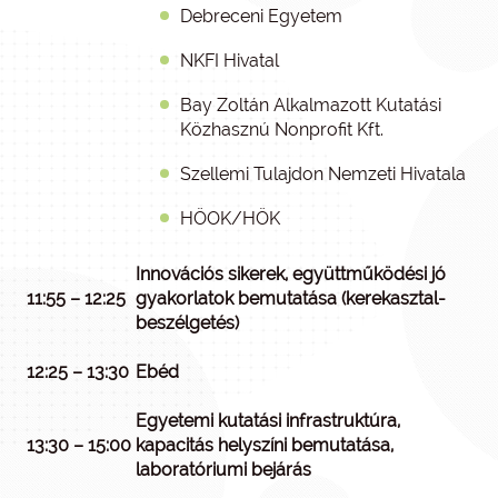
Debreceni Egyetem
NKFI Hivatal
Bay Zoltán Alkalmazott Kutatási
Közhasznú Nonprofit Kft.
Szellemi Tulajdon Nemzeti Hivatala
HÖOK/HÖK
Innovációs sikerek, együttműködési jó
11:55 – 12:25
gyakorlatok bemutatása (kerekasztal-
beszélgetés)
12:25 – 13:30
Ebéd
Egyetemi kutatási infrastruktúra,
13:30 – 15:00
kapacitás helyszíni bemutatása,
laboratóriumi bejárás