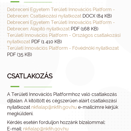
Debreceni Egyetem Területi Innovációs Platform -
Debrecen: Csatlakozási nyilatkozat
DOCX (84 KB)
Debreceni Egyetem Területi Innovációs Platform -
Debrecen: Alapító nyilatkozat
PDF (168 KB)
Területi Innovációs Platform - Országos csatlakozási
nyilatkozat
PDF (1 410 KB)
Területi Innovációs Platform - Fővédnöki nyilatkozat
PDF (35 KB)
CSATLAKOZÁS
A Területi Innovációs Platformhoz való csatlakozás
díjtalan. A kitöltött és cégszerűen aláírt csatlakozási
nyilatkozat
nkfialap@nkfih.gov.hu
e-mailcímre kérjük
megküldeni.
Kérdés esetén forduljon hozzánk bizalommal:
E-mail:
nkfialap@nkfih.gov.hu