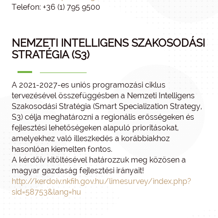
Telefon: +36 (1) 795 9500
NEMZETI INTELLIGENS SZAKOSODÁSI
STRATÉGIA (S3)
A 2021-2027-es uniós programozási ciklus
tervezésével összefüggésben a Nemzeti Intelligens
Szakosodási Stratégia (Smart Specialization Strategy,
S3) célja meghatározni a regionális erősségeken és
fejlesztési lehetőségeken alapuló prioritásokat,
amelyekhez való illeszkedés a korábbiakhoz
hasonlóan kiemelten fontos.
A kérdőív kitöltésével határozzuk meg közösen a
magyar gazdaság fejlesztési irányait!
http://kerdoiv.nkfih.gov.hu/limesurvey/index.php?
sid=58753&lang=hu