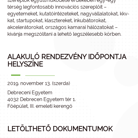
szereplők együttműködése érdekében egy-egy
térség legfontosabb innovációs szereplőit –
egyetemeket, kutatóintézeteket, nagyvállalatokat, kkv-
kat, startupokat, klasztereket, inkubátorokat,
akcelerátorokat, országos kamarai hálózatokat –
kívánja megszólítani a lehető legszélesebb körben.
ALAKULÓ RENDEZVÉNY IDŐPONTJA
HELYSZÍNE
2019. november 13. (szerda)
Debreceni Egyetem
4032 Debrecen Egyetem tér 1.
Főépület, III. emeleti kerengő
LETÖLTHETŐ DOKUMENTUMOK