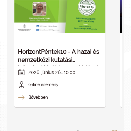
HorizontPéntek10 - A hazai és
Dé
nemzetközi kutatási
cé
infrastruktúrák kapcsolódásai -
in
2026. június 26., 10.00.
ELMARAD
online esemény
Bővebben