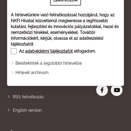
A hírlevelünkre való feliratkozással hozzájárul, hogy az
NKFI Hivatal közvetlenül megkeresse a legfrissebb
kutatási, fejlesztési és innovációs pályázatokkal, hazai és
nemzetközi hírekkel, eseményekkel. További
információkért, kérjük, olvassa el az
adatkezelési
tájékoztatót
.
Az
adatvédelmi tájékoztatót
elfogadom.
Beletekintek a legutóbbi hírlevélbe
Oldaltérkép
Hírlevél archívum
Nagyobb betű
RSS feliratkozás
English version