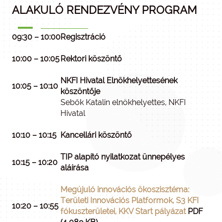
ALAKULÓ RENDEZVÉNY PROGRAM
09:30 – 10:00
Regisztráció
10:00 – 10:05
Rektori köszöntő
NKFI Hivatal Elnökhelyettesének
10:05 – 10:10
köszöntője
Sebők Katalin elnökhelyettes, NKFI
Hivatal
10:10 – 10:15
Kancellári köszöntő
TIP alapító nyilatkozat ünnepélyes
10:15 – 10:20
aláírása
Megújuló innovációs ökoszisztéma:
Területi Innovációs Platformok, S3 KFI
10:20 – 10:55
fókuszterületei, KKV Start pályázat
PDF