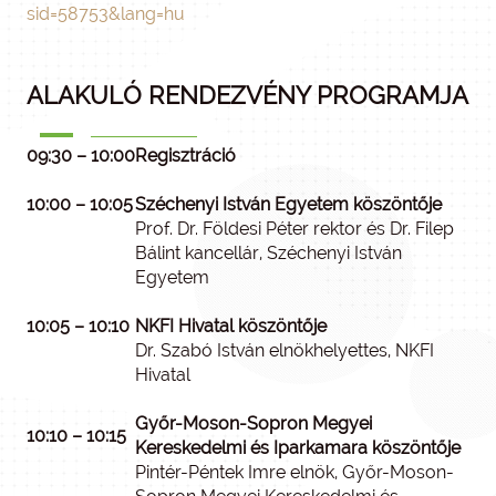
sid=58753&lang=hu
ALAKULÓ RENDEZVÉNY PROGRAMJA
09:30 – 10:00
Regisztráció
10:00 – 10:05
Széchenyi István Egyetem köszöntője
Prof. Dr. Földesi Péter rektor és Dr. Filep
Bálint kancellár, Széchenyi István
Egyetem
10:05 – 10:10
NKFI Hivatal köszöntője
Dr. Szabó István elnökhelyettes, NKFI
Hivatal
Győr-Moson-Sopron Megyei
10:10 – 10:15
Kereskedelmi és Iparkamara köszöntője
Pintér-Péntek Imre elnök, Győr-Moson-