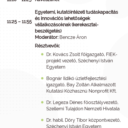
Egyetemi, kutatóintézeti tudáskapacitás
és innovációs lehetőségek
11:25 – 11:55
vállalkozásoknak (kerekasztal-
beszélgetés)
Moderátor:
Bencze Áron
Résztvevők:
Dr. Kovács Zsolt főigazgató, FIEK-
projekt vezető, Széchenyi István
Egyetem
Bognár Ildikó üzletfejlesztési
igazgató, Bay Zoltán Alkalmazott
Kutatási Közhasznú Nonprofit Kft.
Dr. Legeza Dénes főosztályvezető,
Szellemi Tulajdon Nemzeti Hivatala
Dr. habil. Dőry Tibor központvezető,
Széchenyi István Egyetem