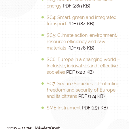
energy
PDF (289 KB)
SC4: Smart, green and integrated
transport
PDF (184 KB)
SC5: Climate action, environment,
resource efficiency and raw
materials
PDF (178 KB)
SC6: Europe in a changing world –
Inclusive, innovative and reflective
societies
PDF (320 KB)
SC7: Secure Societies – Protecting
freedom and security of Europe
and its citizens
PDF (174 KB)
SME Instrument
PDF (151 KB)
11:10 – 11:25
Kávészünet