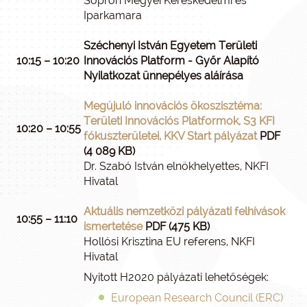
Sopron Megyei Kereskedelmi és
Iparkamara
Széchenyi István Egyetem Területi
10:15 – 10:20
Innovációs Platform - Győr Alapító
Nyilatkozat ünnepélyes aláírása
Megújuló innovációs ökoszisztéma:
Területi Innovációs Platformok, S3 KFI
10:20 – 10:55
fókuszterületei, KKV Start pályázat
PDF
(4 089 KB)
Dr. Szabó István elnökhelyettes, NKFI
Hivatal
Aktuális nemzetközi pályázati felhívások
10:55 – 11:10
ismertetése
PDF (475 KB)
Hollósi Krisztina EU referens, NKFI
Hivatal
Nyitott H2020 pályázati lehetőségek:
European Research Council (ERC)