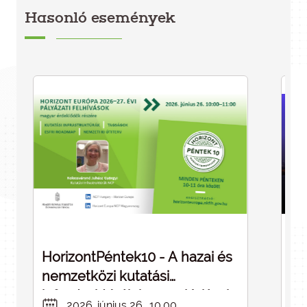
Hasonló események
HorizontPéntek10 - A hazai és
Dé
nemzetközi kutatási
cé
infrastruktúrák kapcsolódásai -
in
2026. június 26., 10.00.