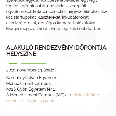
szereplők együttműködése érdekében egy-egy
térség legfontosabb innovációs szereplőit –
egyetemeket, kutatóintézeteket, nagyvállalatokat, kkv-
kat, startupokat, klasztereket, inkubátorokat,
akcelerátorokat, országos kamarai hálózatokat –
kívánja megszólítani a lehető legszélesebb körben.
ALAKULÓ RENDEZVÉNY IDŐPONTJA,
HELYSZÍNE
2019. november 19. (kedd)
Széchenyi István Egyetem
Menedzsment Campus
9026 Győr, Egyetem tér 1.
A Menedzsment Campus (MC) a
mellékelt térkép
szerinti F1-el jelölt épület
.