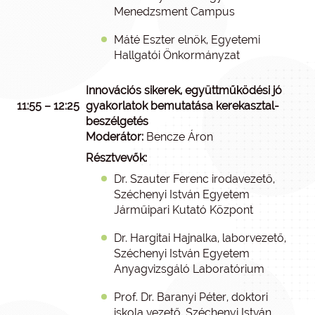
Menedzsment Campus
Máté Eszter elnök, Egyetemi
Hallgatói Önkormányzat
Innovációs sikerek, együttműködési jó
11:55 – 12:25
gyakorlatok bemutatása kerekasztal-
beszélgetés
Moderátor:
Bencze Áron
Résztvevők:
Dr. Szauter Ferenc irodavezető,
Széchenyi István Egyetem
Járműipari Kutató Központ
Dr. Hargitai Hajnalka, laborvezető,
Széchenyi István Egyetem
Anyagvizsgáló Laboratórium
Prof. Dr. Baranyi Péter, doktori
iskola vezető, Széchenyi István