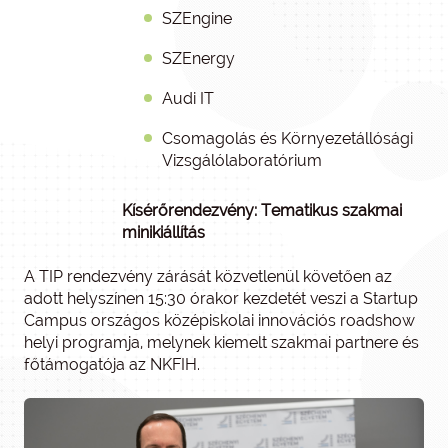
SZEngine
SZEnergy
Audi IT
Csomagolás és Környezetállósági
Vizsgálólaboratórium
Kísérőrendezvény: Tematikus szakmai
minikiállítás
A TIP rendezvény zárását közvetlenül követően az
adott helyszínen 15:30 órakor kezdetét veszi a Startup
Campus országos középiskolai innovációs roadshow
helyi programja, melynek kiemelt szakmai partnere és
főtámogatója az NKFIH.