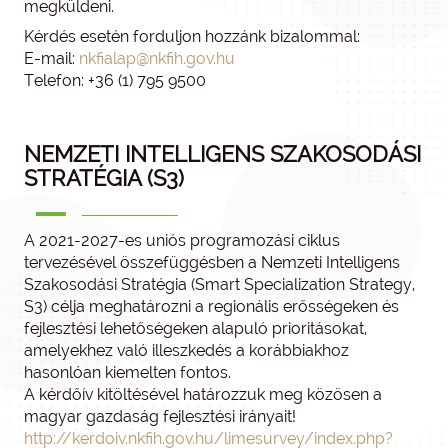
megküldeni.
Kérdés esetén forduljon hozzánk bizalommal:
E-mail:
nkfialap@nkfih.gov.hu
Telefon: +36 (1) 795 9500
NEMZETI INTELLIGENS SZAKOSODÁSI
STRATÉGIA (S3)
A 2021-2027-es uniós programozási ciklus
tervezésével összefüggésben a Nemzeti Intelligens
Szakosodási Stratégia (Smart Specialization Strategy,
S3) célja meghatározni a regionális erősségeken és
fejlesztési lehetőségeken alapuló prioritásokat,
amelyekhez való illeszkedés a korábbiakhoz
hasonlóan kiemelten fontos.
A kérdőív kitöltésével határozzuk meg közösen a
magyar gazdaság fejlesztési irányait!
http://kerdoiv.nkfih.gov.hu/limesurvey/index.php?