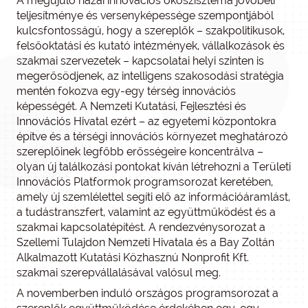
A megújuló hazai innovációs ökoszisztéma jövőbeli
teljesítménye és versenyképessége szempontjából
kulcsfontosságú, hogy a szereplők – szakpolitikusok,
felsőoktatási és kutató intézmények, vállalkozások és
szakmai szervezetek – kapcsolatai helyi szinten is
megerősödjenek, az intelligens szakosodási stratégia
mentén fokozva egy-egy térség innovációs
képességét. A Nemzeti Kutatási, Fejlesztési és
Innovációs Hivatal ezért – az egyetemi központokra
építve és a térségi innovációs környezet meghatározó
szereplőinek legfőbb erősségeire koncentrálva –
olyan új találkozási pontokat kíván létrehozni a Területi
Innovációs Platformok programsorozat keretében,
amely új szemlélettel segíti elő az információáramlást,
a tudástranszfert, valamint az együttműködést és a
szakmai kapcsolatépítést. A rendezvénysorozat a
Szellemi Tulajdon Nemzeti Hivatala és a Bay Zoltán
Alkalmazott Kutatási Közhasznú Nonprofit Kft.
szakmai szerepvállalásával valósul meg.
A novemberben induló országos programsorozat a