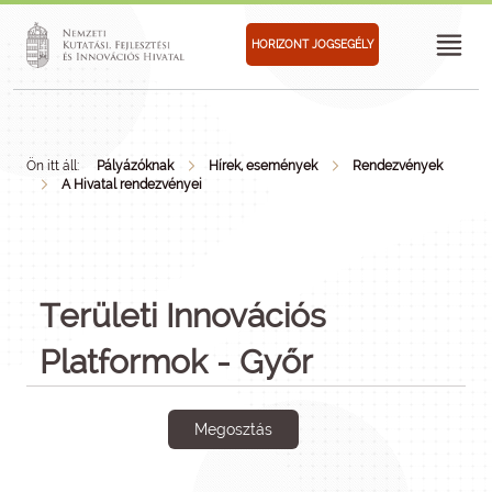
HORIZONT JOGSEGÉLY
Ön itt áll:
Pályázóknak
Hírek, események
Rendezvények
A Hivatal rendezvényei
Területi Innovációs
Platformok - Győr
Megosztás