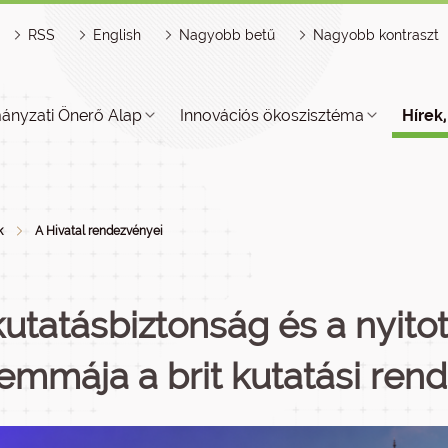
RSS
English
Nagyobb betű
Nagyobb kontraszt
ányzati Önerő Alap
Innovációs ökoszisztéma
Hírek
k
A Hivatal rendezvényei
kutatásbiztonság és a nyito
lemmája a brit kutatási ren