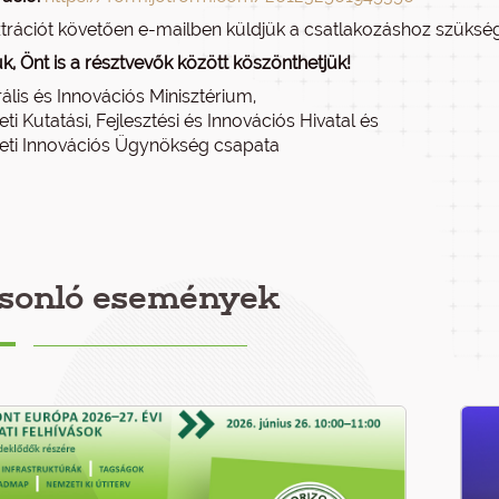
ztrációt követően e-mailben küldjük a csatlakozáshoz szüksé
k, Önt is a résztvevők között köszönthetjük!
ális és Innovációs Minisztérium,
i Kutatási, Fejlesztési és Innovációs Hivatal és
ti Innovációs Ügynökség csapata
sonló események