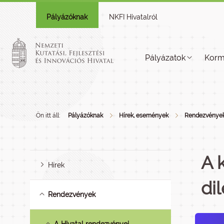
Pályázóknak
NKFI Hivatalról
Pályázatok
Korm
Ön itt áll:
Pályázóknak
Hírek, események
Rendezvénye
A 
Hírek
di
Rendezvények