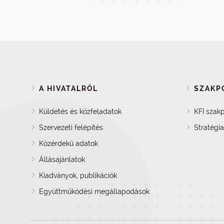
A HIVATALRÓL
SZAKPO
Küldetés és közfeladatok
KFI szakp
Szervezeti felépítés
Stratégi
Közérdekű adatok
Állásajánlatok
Kiadványok, publikációk
Együttműködési megállapodások