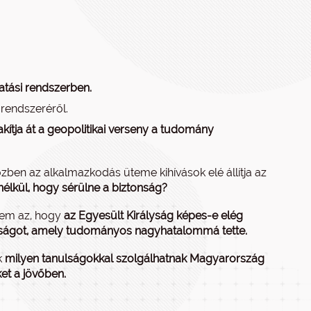
atási rendszerben.
 rendszeréről.
kítja át a geopolitikai verseny a tudomány
zben az alkalmazkodás üteme kihívások elé állítja az
élkül, hogy sérülne a biztonság?
nem az, hogy
az Egyesült Királyság képes-e elég
ttságot, amely tudományos nagyhatalommá tette.
k
milyen tanulságokkal szolgálhatnak Magyarország
et a jövőben.