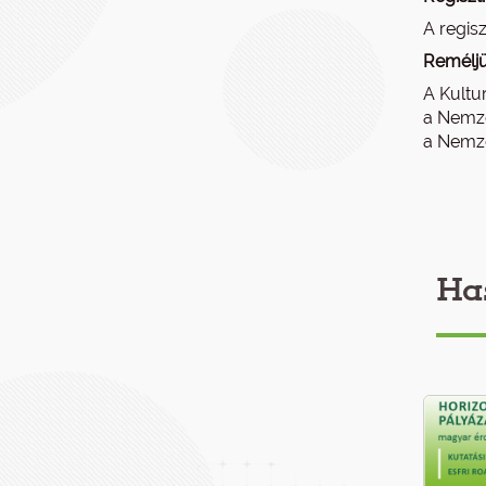
A regis
Reméljü
A Kultur
a Nemzet
a Nemze
Ha