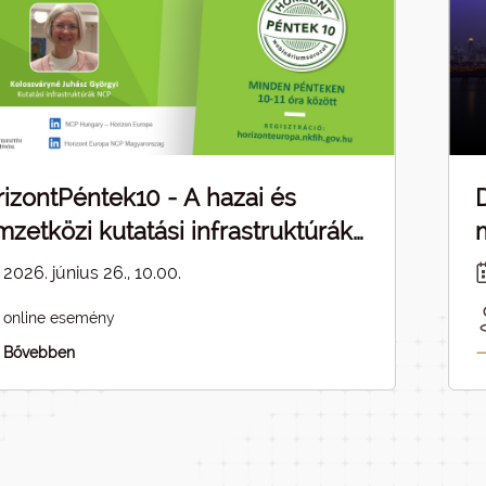
izontPéntek10 - A hazai és
zetközi kutatási infrastruktúrák
pcsolódásai - ELMARAD
2026. június 26., 10.00.
online esemény
Bővebben