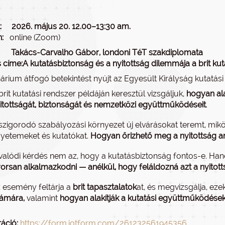
:
2026. május 20. 12.00–13:30 am.
n:
online (Zoom)
ó:
Takács-Carvalho Gábor, londoni TéT szakdiplomata
 címe:A kutatásbiztonság és a nyitottság dilemmája a brit kut
árium átfogó betekintést nyújt az Egyesült Királyság kutatási
brit kutatási rendszer példáján keresztül vizsgáljuk,
hogyan ala
itottságát, biztonságát és nemzetközi együttműködéseit
.
szigorodó szabályozási környezet új elvárásokat teremt, mikö
yetemeket és kutatókat.
Hogyan őrizhető meg a nyitottság an
valódi kérdés nem az, hogy a kutatásbiztonság fontos-e. Ha
orsan alkalmazkodni — anélkül, hogy feláldozná azt a nyito
 esemény feltárja a
brit tapasztalatok
at, és megvizsgálja, eze
ámára,
valamint
hogyan alakítják a kutatási együttműködések
áció:
https://form.jotform.com/261232561945356