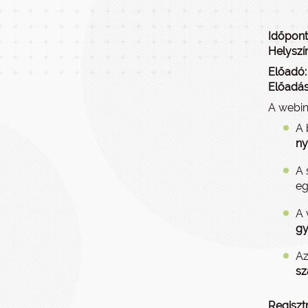
Időpont
Helyszí
Előad
Előadás
A webin
A 
ny
A 
eg
A 
gy
Az
sz
Regisztr