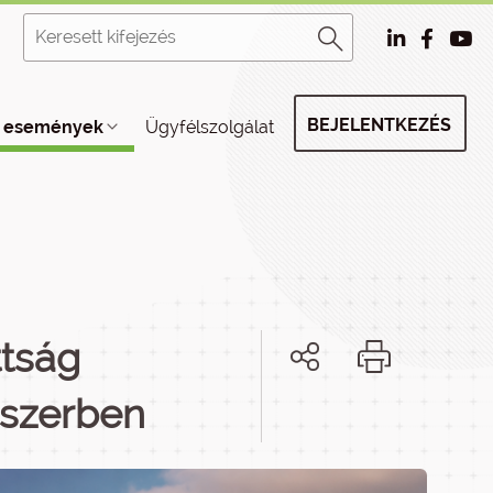
BEJELENTKEZÉS
, események
Ügyfélszolgálat
ttság
dszerben