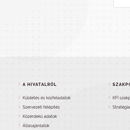
A HIVATALRÓL
SZAKPO
Küldetés és közfeladatok
KFI szakp
Szervezeti felépítés
Stratégi
Közérdekű adatok
Állásajánlatok