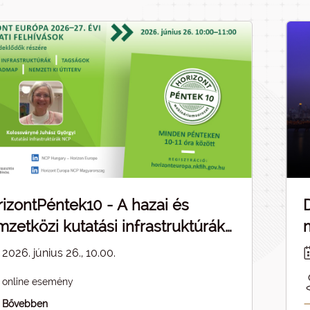
izontPéntek10 - A hazai és
zetközi kutatási infrastruktúrák
pcsolódásai - ELMARAD
2026. június 26., 10.00.
online esemény
Bővebben