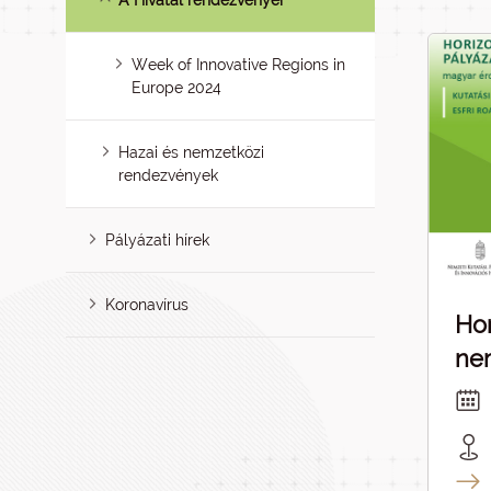
A Hivatal rendezvényei
Week of Innovative Regions in
Europe 2024
Hazai és nemzetközi
rendezvények
Pályázati hírek
Koronavírus
Hor
nem
ka