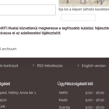
Írja be a képen látható karakter
 NKFI Hivatal közvetlenül megkeresse a legfrissebb kutatási, fejleszt
 olvassa el az
adatkezelési tájékoztatót
.
él archívum
b kontraszt
RSS feliratkozás
English version
lgálat
Ügyfélszolgálati idő
est, Kéthly Anna tér 1.
Hétfő
9:00 - 16:00
9500
Kedd
9:00 - 16:00
künk
Szerda
9:00 - 16:00