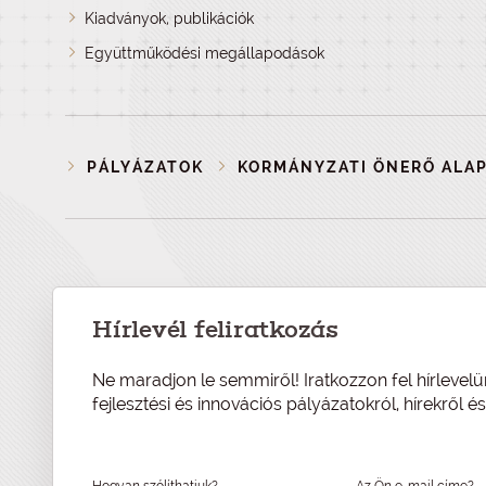
Kiadványok, publikációk
Együttműködési megállapodások
PÁLYÁZATOK
KORMÁNYZATI ÖNERŐ ALA
Hírlevél feliratkozás
Ne maradjon le semmiről! Iratkozzon fel hírlevelü
fejlesztési és innovációs pályázatokról, hírekről 
Hogyan szólíthatjuk?
Az Ön e-mail címe?