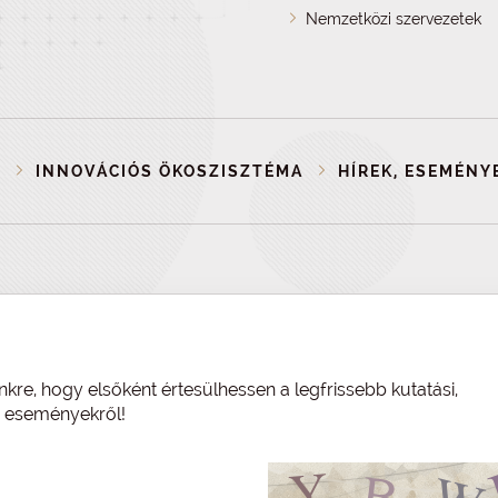
Nemzetközi szervezetek
P
INNOVÁCIÓS ÖKOSZISZTÉMA
HÍREK, ESEMÉNY
nkre, hogy elsőként értesülhessen a legfrissebb kutatási,
és eseményekről!