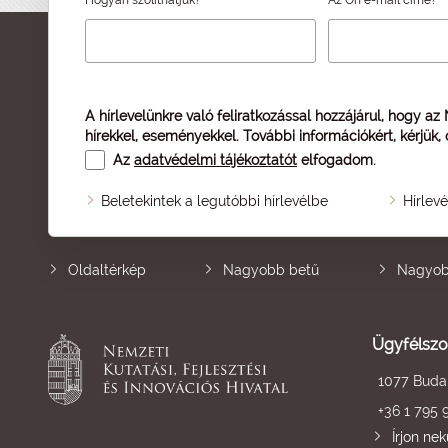
A hírlevelünkre való feliratkozással hozzájárul, hogy az
hírekkel, eseményekkel. További információkért, kérjük,
Az
adatvédelmi tájékoztatót
elfogadom.
Beletekintek a legutóbbi hírlevélbe
Hírlev
Oldaltérkép
Nagyobb betű
Nagyob
Ügyfélszo
1077 Budap
+36 1 795 
Írjon ne