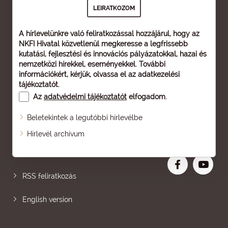
A hírlevelünkre való feliratkozással hozzájárul, hogy az
NKFI Hivatal közvetlenül megkeresse a legfrissebb
kutatási, fejlesztési és innovációs pályázatokkal, hazai és
nemzetközi hírekkel, eseményekkel. További
információkért, kérjük, olvassa el az
adatkezelési
tájékoztatót
.
Az
adatvédelmi tájékoztatót
elfogadom.
Beletekintek a legutóbbi hírlevélbe
Oldaltérkép
Hírlevél archívum
Nagyobb betű
RSS feliratkozás
English version