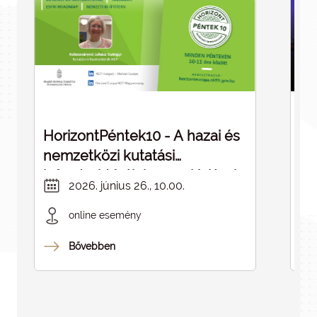
HorizontPéntek10 - A hazai és
Dé
nemzetközi kutatási
cé
infrastruktúrák kapcsolódásai -
in
2026. június 26., 10.00.
ELMARAD
online esemény
Bővebben