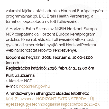
valamint tájékoztatást adunk a Horizont Európa egyéb
programjainak (pl. EIC, Brain Health Partnerség) a
témához kapcsolódó nyitott felhívásairól.
A Horizont Extra Szerda az NKFIH Horizont Európa
NCP csapatának a Horizont Európa keretprogram
érdekes témáiról, aktuális felhívásairól áttekintést,
gyakorlati ismereteket nyújtó heti HorizontPéntek10
webinársorozatát kibővítő rendezvénye.
Időpont és helyszín: 2026. február 4., 10:00-11:00
(online)
Regisztrációs határidő: 2026. február 3., 12:00 óra
Kürti Zsuzsanna
1. klaszter NCP
e-mail:
ncp@nkfih.gov.hu
A rendezvényen elhangzott előadás letölthető:
Kürti Zsuzsanna: HORIZONT EXTRA SZERDA - Új
egészségügyi technológiákkal kapcsolatos 2026-27.