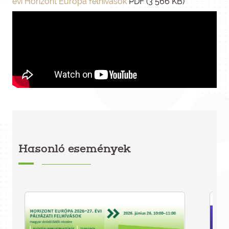
évi Horizont Európa felhívások
PDF (3 566 KB)
Hasonló események