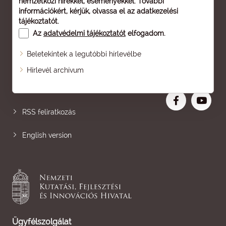
nemzetközi hírekkel, eseményekkel. További
információkért, kérjük, olvassa el az
adatkezelési
tájékoztatót
.
Az
adatvédelmi tájékoztatót
elfogadom.
Beletekintek a legutóbbi hírlevélbe
Oldaltérkép
Hírlevél archívum
Nagyobb betű
RSS feliratkozás
English version
Ügyfélszolgálat