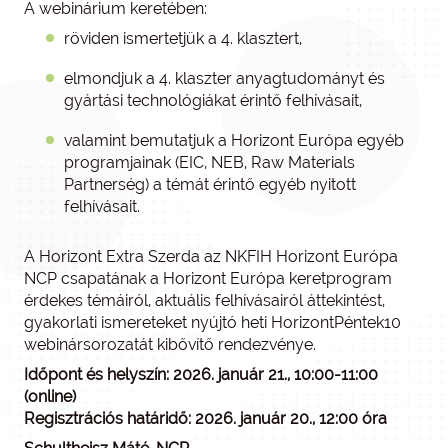
A webinárium keretében:
röviden ismertetjük a 4. klasztert,
elmondjuk a 4. klaszter anyagtudományt és
gyártási technológiákat érintő felhívásait,
valamint bemutatjuk a Horizont Európa egyéb
programjainak (EIC, NEB, Raw Materials
Partnerség) a témát érintő egyéb nyitott
felhívásait.
A Horizont Extra Szerda az NKFIH Horizont Európa
NCP csapatának a Horizont Európa keretprogram
érdekes témáiról, aktuális felhívásairól áttekintést,
gyakorlati ismereteket nyújtó heti HorizontPéntek10
webinársorozatát kibővítő rendezvénye.
Időpont és helyszín: 2026. január 21., 10:00-11:00
(online)
Regisztrációs határidő: 2026. január 20., 12:00 óra