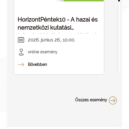
HorizontPéntek10 - A hazai és
Dé
nemzetközi kutatási
cé
infrastruktúrák kapcsolódásai -
in
2026. június 26., 10.00.
ELMARAD
online esemény
Bővebben
Összes esemény