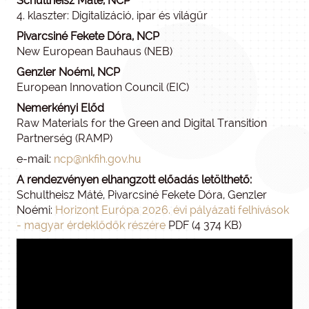
Schultheisz Máté, NCP
4. klaszter: Digitalizáció, ipar és világűr
Pivarcsiné Fekete Dóra, NCP
New European Bauhaus (NEB)
Genzler Noémi, NCP
European Innovation Council (EIC)
Nemerkényi Előd
Raw Materials for the Green and Digital Transition
Partnerség (RAMP)
e-mail:
ncp@nkfih.gov.hu
A rendezvényen elhangzott előadás letölthető:
Schultheisz Máté, Pivarcsiné Fekete Dóra, Genzler
Noémi:
Horizont Európa 2026. évi pályázati felhívások
- magyar érdeklődők részére
PDF (4 374 KB)