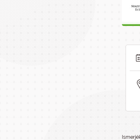
Ismerjé