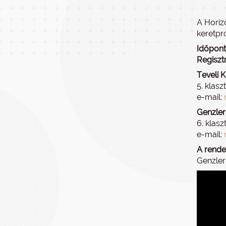
A Horiz
keretpro
Időpont 
Regisztr
Teveli Ki
5. klas
e-mail:
Genzle
6. klasz
e-mail:
A rende
Genzler 