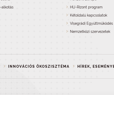
a-alkotás
HU-Rizont program
Kétoldalú kapcsolatok
Visegrádi Együttműködés 
Nemzetközi szervezetek
P
INNOVÁCIÓS ÖKOSZISZTÉMA
HÍREK, ESEMÉNY