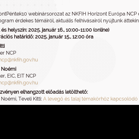
ontPéntek10 webinársorozat az NKFIH Horizont Európa NCP c
gram érdekes témáiról, aktuális felhívásairól nyújtunk áttekin
és helyszín: 2025. január 16., 10:00-11:00 (online)
ációs határidő: 2025. január 15., 12:00 óra
tti
zter NCP
ncp@nkfih.gov.hu
r Noémi
ter, EIC, EIT NCP
ncp@nkfih.gov.hu
zvényen elhangzott előadás letölthető:
Noémi, Teveli Kitti:
A levegő és talaj témakörhöz kapcsolódó 