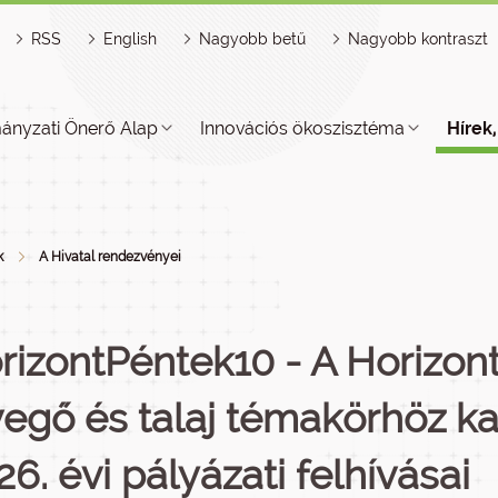
RSS
English
Nagyobb betű
Nagyobb kontraszt
ányzati Önerő Alap
Innovációs ökoszisztéma
Hírek
k
A Hivatal rendezvényei
rizontPéntek10 - A Horizon
vegő és talaj témakörhöz k
26. évi pályázati felhívásai