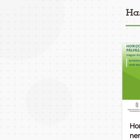
Ha
Hor
nem