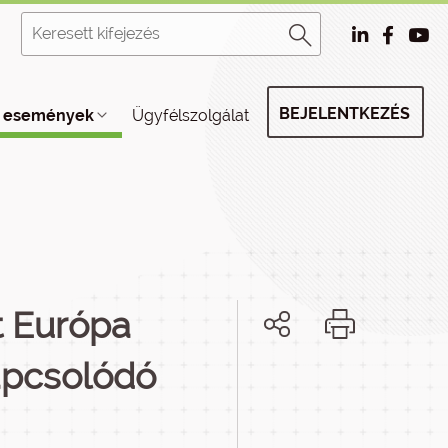
BEJELENTKEZÉS
, események
Ügyfélszolgálat
t Európa
apcsolódó