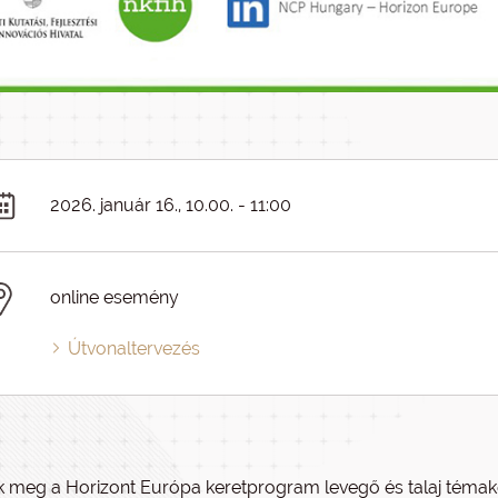
2026. január 16., 10.00. - 11:00
online esemény
Útvonaltervezés
k meg a Horizont Európa keretprogram levegő és talaj témakö