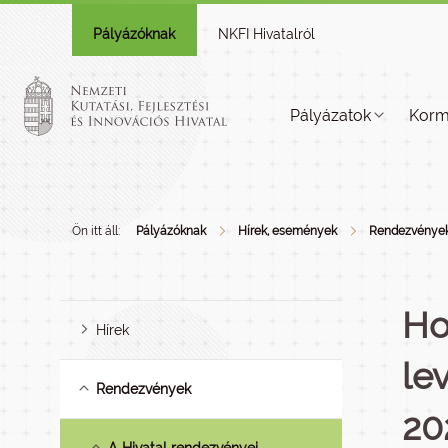
Pályázóknak
NKFI Hivatalról
Pályázatok
Korm
Ön itt áll:
Pályázóknak
Hírek, események
Rendezvénye
Ho
Hírek
le
Rendezvények
20