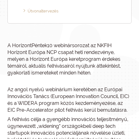
Útvonaltervezés
A HorizontPéntek10 webinársorozat az NKFIH
Horizont Európa NCP csapat heti rendezvénye,
melyen a Horizont Európa keretprogram érdekes
témáiról, aktuális felhívásairól nyújtunk áttekintést,
gyakorlati ismereteket minden héten.
Az angol nyelvű webinárium keretében az Európai
Innovációs Tanács (European Innovation Council, EIC)
és a WIDERA program közös kezdeményezése, az
EIC Pre-Accelerator pilot felhívás kerül bemutatásra.
A felhívás célja a gyengébb innovációs teljesítményű,
úgynevezett „widening” országokbeli deep tech
startupok innovációs potenciáljának növelése üzleti,