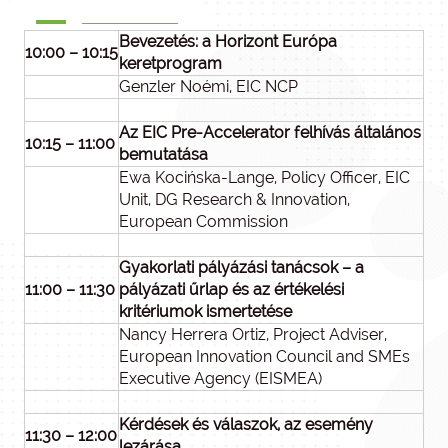
Bevezetés: a Horizont Európa
10:00 – 10:15
keretprogram
Genzler Noémi, EIC NCP
Az EIC Pre-Accelerator felhívás általános
10:15 – 11:00
bemutatása
Ewa Kocińska-Lange, Policy Officer, EIC
Unit, DG Research & Innovation,
European Commission
Gyakorlati pályázási tanácsok – a
11:00 – 11:30
pályázati űrlap és az értékelési
kritériumok ismertetése
Nancy Herrera Ortiz, Project Adviser,
European Innovation Council and SMEs
Executive Agency (EISMEA)
Kérdések és válaszok, az esemény
11:30 – 12:00
lezárása