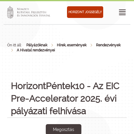
HORIZONT JOGSEGÉLY
Ön itt áll:
Pályázóknak
Hírek, események
Rendezvények
A Hivatal rendezvényei
HorizontPéntek10 - Az EIC
Pre-Accelerator 2025. évi
pályázati felhívása
Megosztás