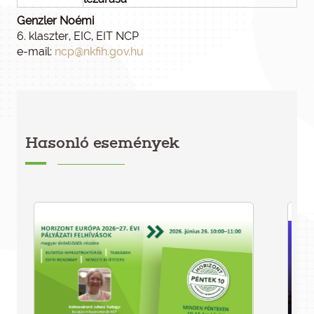
Genzler Noémi
6. klaszter, EIC, EIT NCP
e-mail:
ncp@nkfih.gov.hu
Hasonló események