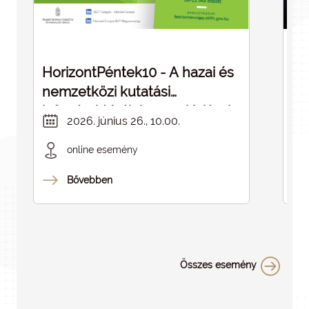
HorizontPéntek10 - A hazai és
Dé
nemzetközi kutatási
cé
infrastruktúrák kapcsolódásai -
in
2026. június 26., 10.00.
ELMARAD
online esemény
Bővebben
Összes esemény