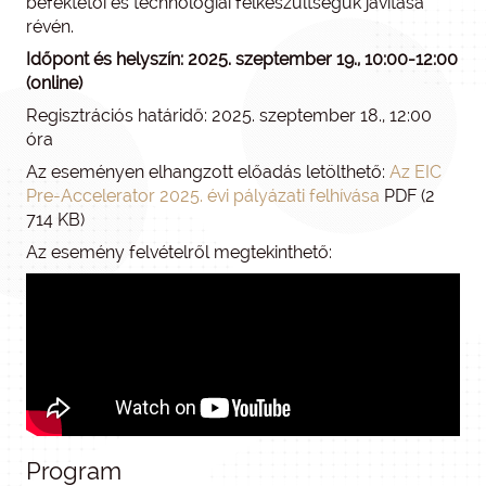
befektetői és technológiai felkészültségük javítása
révén.
Időpont és helyszín: 2025. szeptember 19., 10:00-12:00
(online)
Regisztrációs határidő: 2025. szeptember 18., 12:00
óra
Az eseményen elhangzott előadás letölthető:
Az EIC
Pre-Accelerator 2025. évi pályázati felhívása
PDF (2
714 KB)
Az esemény felvételről megtekinthető:
Program