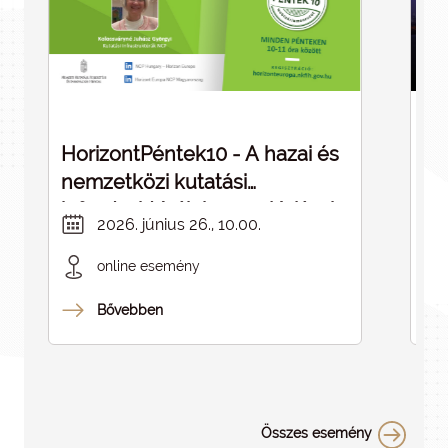
HorizontPéntek10 - A hazai és
Dé
nemzetközi kutatási
cé
infrastruktúrák kapcsolódásai -
in
2026. június 26., 10.00.
ELMARAD
online esemény
Bővebben
Összes esemény