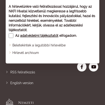
A hírlevelünkre való feliratkozással hozzájárul, hogy az
NKFI Hivatal közvetlenül megkeresse a legfrissebb
kutatási, fejlesztési és innovációs pályázatokkal, hazai és
nemzetközi hírekkel, eseményekkel. További
információkért, kérjük, olvassa el az
adatkezelési
tájékoztatót
.
Az
adatvédelmi tájékoztatót
elfogadom.
Beletekintek a legutóbbi hírlevélbe
Oldaltérkép
Hírlevél archívum
Nagyobb betű
RSS feliratkozás
English version