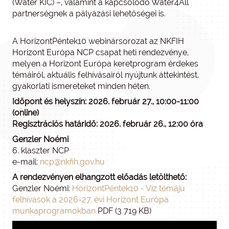
(Water KIC) –, valamint a kapcsolódó Water4All
partnerségnek a pályázási lehetőségei is.
A HorizontPéntek10 webinársorozat az NKFIH
Horizont Európa NCP csapat heti rendezvénye,
melyen a Horizont Európa keretprogram érdekes
témáiról, aktuális felhívásairól nyújtunk áttekintést,
gyakorlati ismereteket minden héten.
Időpont és helyszín: 2026. február 27., 10:00-11:00
(online)
Regisztrációs határidő: 2026. február 26., 12:00 óra
Genzler Noémi
6. klaszter NCP
e-mail:
ncp@nkfih.gov.hu
A rendezvényen elhangzott előadás letölthető:
Genzler Noémi:
HorizontPéntek10 - Víz témájú
felhívások a 2026-27. évi Horizont Európa
munkaprogramokban
PDF (3 719 KB)