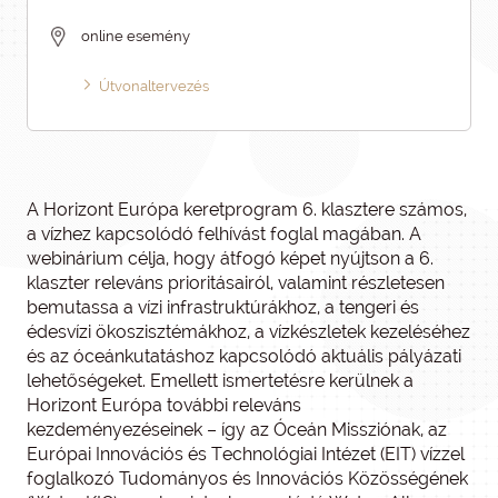
online esemény
Útvonaltervezés
A Horizont Európa keretprogram 6. klasztere számos,
a vízhez kapcsolódó felhívást foglal magában. A
webinárium célja, hogy átfogó képet nyújtson a 6.
klaszter releváns prioritásairól, valamint részletesen
bemutassa a vízi infrastruktúrákhoz, a tengeri és
édesvízi ökoszisztémákhoz, a vízkészletek kezeléséhez
és az óceánkutatáshoz kapcsolódó aktuális pályázati
lehetőségeket. Emellett ismertetésre kerülnek a
Horizont Európa további releváns
kezdeményezéseinek – így az Óceán Missziónak, az
Európai Innovációs és Technológiai Intézet (EIT) vízzel
foglalkozó Tudományos és Innovációs Közösségének