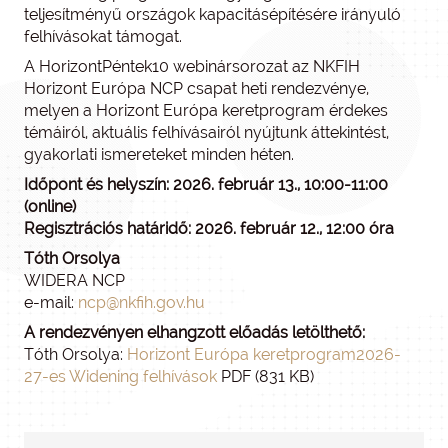
teljesítményű országok kapacitásépítésére irányuló
felhívásokat támogat.
A HorizontPéntek10 webinársorozat az NKFIH
Horizont Európa NCP csapat heti rendezvénye,
melyen a Horizont Európa keretprogram érdekes
témáiról, aktuális felhívásairól nyújtunk áttekintést,
gyakorlati ismereteket minden héten.
Időpont és helyszín: 2026. február 13., 10:00-11:00
(online)
Regisztrációs határidő: 2026. február 12., 12:00 óra
Tóth Orsolya
WIDERA NCP
e-mail:
ncp@nkfih.gov.hu
A rendezvényen elhangzott előadás letölthető:
Tóth Orsolya:
Horizont Európa keretprogram2026-
27-es Widening felhívások
PDF (831 KB)