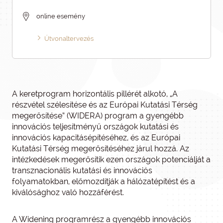
online esemény
Útvonaltervezés
A keretprogram horizontális pillérét alkotó, „A
részvétel szélesítése és az Európai Kutatási Térség
megerősítése” (WIDERA) program a gyengébb
innovációs teljesítményű országok kutatási és
innovációs kapacitásépítéséhez, és az Európai
Kutatási Térség megerősítéséhez járul hozzá. Az
intézkedések megerősítik ezen országok potenciálját a
transznacionális kutatási és innovációs
folyamatokban, előmozdítják a hálózatépítést és a
kiválósághoz való hozzáférést.
A Widening programrész a gyengébb innovációs