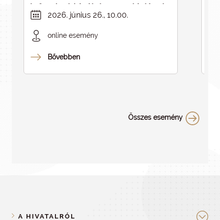
infrastruktúrák kapcsolódásai -
in
2026. június 26., 10.00.
ELMARAD
online esemény
Bővebben
Összes esemény
A HIVATALRÓL