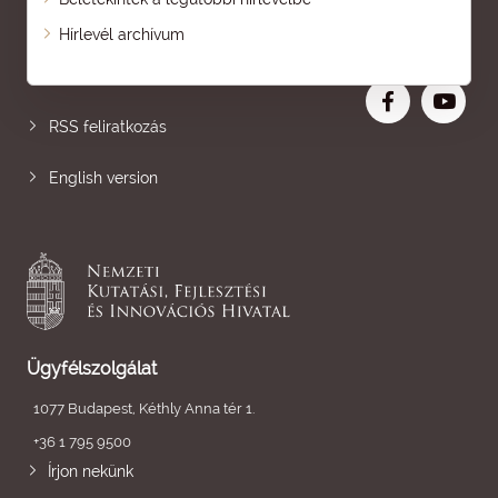
Oldaltérkép
Hírlevél archívum
Nagyobb betű
RSS feliratkozás
English version
Ügyfélszolgálat
1077 Budapest, Kéthly Anna tér 1.
+36 1 795 9500
Írjon nekünk