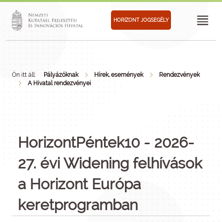
HORIZONT JOGSEGÉLY
Ön itt áll:
Pályázóknak
Hírek, események
Rendezvények
A Hivatal rendezvényei
HorizontPéntek10 - 2026-
27. évi Widening felhívások
a Horizont Európa
keretprogramban