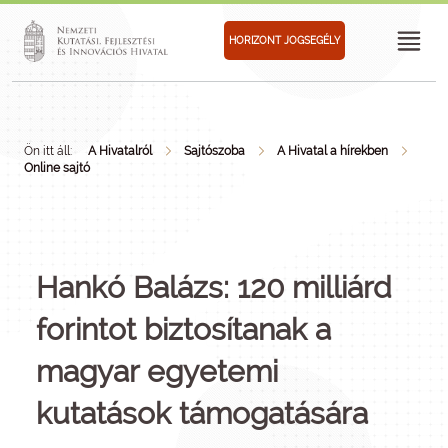
HORIZONT JOGSEGÉLY
Ön itt áll:
A Hivatalról
Sajtószoba
A Hivatal a hírekben
Online sajtó
Hankó Balázs: 120 milliárd
forintot biztosítanak a
magyar egyetemi
kutatások támogatására