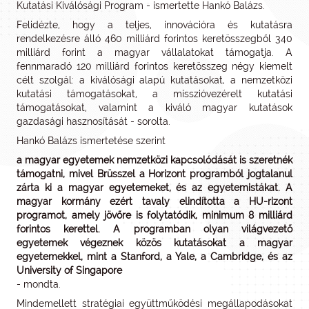
Kutatási Kiválósági Program - ismertette Hankó Balázs.
Felidézte, hogy a teljes, innovációra és kutatásra
rendelkezésre álló 460 milliárd forintos keretösszegből 340
milliárd forint a magyar vállalatokat támogatja. A
fennmaradó 120 milliárd forintos keretösszeg négy kiemelt
célt szolgál: a kiválósági alapú kutatásokat, a nemzetközi
kutatási támogatásokat, a misszióvezérelt kutatási
támogatásokat, valamint a kiváló magyar kutatások
gazdasági hasznosítását - sorolta.
Hankó Balázs ismertetése szerint
a magyar egyetemek nemzetközi kapcsolódását is szeretnék
támogatni, mivel Brüsszel a Horizont programból jogtalanul
zárta ki a magyar egyetemeket, és az egyetemistákat. A
magyar kormány ezért tavaly elindította a HU-rizont
programot, amely jövőre is folytatódik, minimum 8 milliárd
forintos kerettel. A programban olyan világvezető
egyetemek végeznek közös kutatásokat a magyar
egyetemekkel, mint a Stanford, a Yale, a Cambridge, és az
University of Singapore
- mondta.
Mindemellett stratégiai együttműködési megállapodásokat