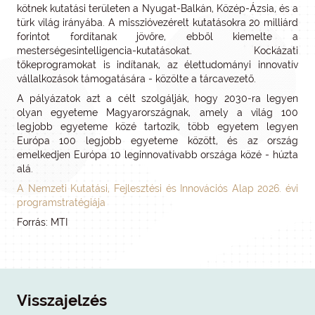
kötnek kutatási területen a Nyugat-Balkán, Közép-Ázsia, és a
türk világ irányába. A misszióvezérelt kutatásokra 20 milliárd
forintot fordítanak jövőre, ebből kiemelte a
mesterségesintelligencia-kutatásokat. Kockázati
tőkeprogramokat is indítanak, az élettudományi innovatív
vállalkozások támogatására - közölte a tárcavezető.
A pályázatok azt a célt szolgálják, hogy 2030-ra legyen
olyan egyeteme Magyarországnak, amely a világ 100
legjobb egyeteme közé tartozik, több egyetem legyen
Európa 100 legjobb egyeteme között, és az ország
emelkedjen Európa 10 leginnovatívabb országa közé - húzta
alá.
A Nemzeti Kutatási, Fejlesztési és Innovációs Alap 2026. évi
programstratégiája
Forrás: MTI
Visszajelzés