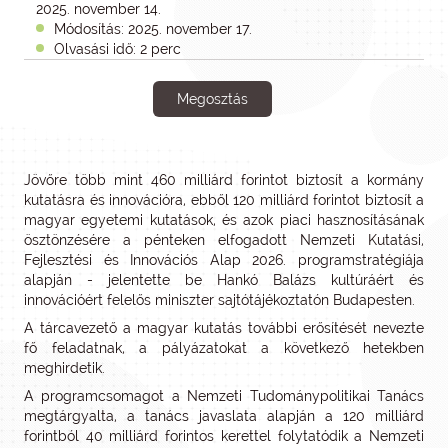
2025. november 14.
Módosítás: 2025. november 17.
Olvasási idő: 2 perc
Megosztás
Jövőre több mint 460 milliárd forintot biztosít a kormány
kutatásra és innovációra, ebből 120 milliárd forintot biztosít a
magyar egyetemi kutatások, és azok piaci hasznosításának
ösztönzésére a pénteken elfogadott Nemzeti Kutatási,
Fejlesztési és Innovációs Alap 2026. programstratégiája
alapján - jelentette be Hankó Balázs kultúráért és
innovációért felelős miniszter sajtótájékoztatón Budapesten.
A tárcavezető a magyar kutatás további erősítését nevezte
fő feladatnak, a pályázatokat a következő hetekben
meghirdetik.
A programcsomagot a Nemzeti Tudománypolitikai Tanács
megtárgyalta, a tanács javaslata alapján a 120 milliárd
forintból 40 milliárd forintos kerettel folytatódik a Nemzeti