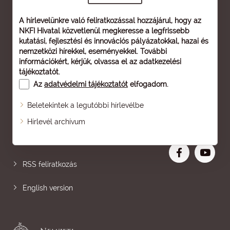
A hírlevelünkre való feliratkozással hozzájárul, hogy az
NKFI Hivatal közvetlenül megkeresse a legfrissebb
kutatási, fejlesztési és innovációs pályázatokkal, hazai és
nemzetközi hírekkel, eseményekkel. További
információkért, kérjük, olvassa el az
adatkezelési
tájékoztatót
.
Az
adatvédelmi tájékoztatót
elfogadom.
Beletekintek a legutóbbi hírlevélbe
Oldaltérkép
Hírlevél archívum
Nagyobb betű
RSS feliratkozás
English version