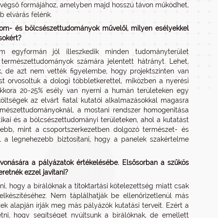
a végső formájához, amelyben majd hosszú távon működhet,
b elvárás felénk.
om- és bölcsészettudományok művelői, milyen esélyekkel
sokért?
m egyformán jól illeszkedik minden tudományterület
természettudományok számára jelentett hátrányt. Lehet,
 de azt nem vették figyelembe, hogy projektszinten van
 orvosoltuk a dologi többletkerettel, miközben a nyerési
akkora 20-25% esély van nyerni a humán területeken egy
tségek az elvárt fiatal kutatói alkalmazásokkal magasra
ermészettudományoknál, a mostani rendszer homogenitása
kai és a bölcsészettudományi területeken, ahol a kutatást
esebb, mint a csoportszerkezetben dolgozó természet- és
 a legnehezebb biztosítani, hogy a panelek szakértelme
vonására a pályázatok értékelésébe. Elsősorban a szűkös
retnék ezzel javítani?
i, hogy a bírálóknak a titoktartási kötelezettség miatt csak
elkészítéséhez. Nem táplálhatják be ellenőrizetlenül más
ek alapján írják meg más pályázók kutatási terveit. Ezért a
ni, hogy segítséget nyújtsunk a bírálóknak, de emellett