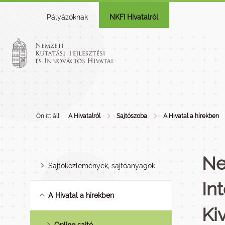
Pályázóknak
NKFI Hivatalról
Ön itt áll:
A Hivatalról
Sajtószoba
A Hivatal a hírekben
Ne
Sajtóközlemények, sajtóanyagok
In
A Hivatal a hírekben
Ki