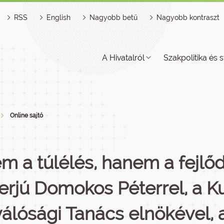
RSS
English
Nagyobb betű
Nagyobb kontraszt
A Hivatalról
Szakpolitika és s
Online sajtó
m a túlélés, hanem a fejlőd
terjú Domokos Péterrel, a Ku
válósági Tanács elnökével,