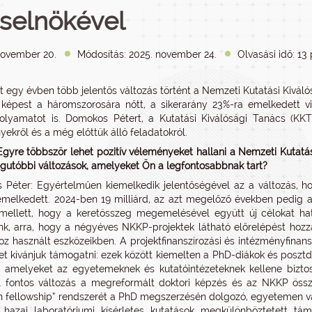
rselnökével
november 20.
Módosítás: 2025. november 24.
Olvasási idő: 13
t egy évben több jelentős változás történt a Nemzeti Kutatási Kivál
képest a háromszorosára nőtt, a sikerarány 23%-ra emelkedett vi
 folyamatot is. Domokos Pétert, a Kutatási Kiválósági Tanács (KKT
ekről és a még előttük álló feladatokról.
Egyre többször lehet pozitív véleményeket hallani a Nemzeti Kutatá
egutóbbi változások, amelyeket Ön a legfontosabbnak tart?
Péter: Egyértelműen kiemelkedik jelentőségével az a változás, h
 emelkedett. 2024-ben 19 milliárd, az azt megelőző években pedig az
mellett, hogy a keretösszeg megemelésével együtt új célokat ha
nk, arra, hogy a négyéves NKKP-projektek látható előrelépést hozz
oz használt eszközeikben. A projektfinanszírozási és intézményfinans
et kívánjuk támogatni: ezek között kiemelten a PhD-diákok és poszt
, amelyeket az egyetemeknek és kutatóintézeteknek kellene bizto
l fontos változás a megreformált doktori képzés és az NKKP össze
h fellowship” rendszerét a PhD megszerzésén dolgozó, egyetemen va
 hazai laboratóriumi kísérletes kutatások megkülönböztetett tá