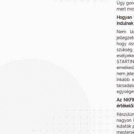
Úgy gond
mert mos
Hogyan 
indulnak
Nem lát
jellegze
hogy öss
szükség 
esélyeke
STARTING
emelked
nem jele
inkább e
társadal
egységes
Az NKFIH
értékelő
Készülün
nagyon k
kutatók 
mestersé