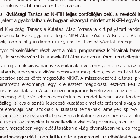
közök és kisebb műszerek beszerzésére.
si Kiválósági Tanács az NKFIH teljes portfólióján belül a nevéből 
 jelent a gyakorlatban, és hogyan viszonyul mindez az NKFIH egyé
si Kiválósági Tanács a Kutatási Alap forrásaira kiírt pályázati rend
 tesznek ki. Ez nagyjából a teljes NKFI Alap 40%-a. A Kutatási A
ok, több mint 300 darab 100-150 millió Ft-os pályázatot támogat.
os társelnökként részt vesz a többi programrész kiírásainak ter
, illetve célvezérelt kutatásokat? Láthatók ezen a téren trendjellegű
s programok kiírásában is számítanak a véleményemre és tapasztala
ásában is, amelynek a kiírása nemsokára megjelenik, és 20 milliárd fo
oportok széles körét megszólító NKKP. A misszióvezérelt kutatási p
atározott eredményt, egy kifejlesztett megoldást, eszközt kell
onális validáláson. A különböző programok keretösszegei az elmúlt
en megnőtt, ezért ebben nem érdemes trendet keresni. Az a tendenci
zileg is kiváló szintű felfedező kutatások mellett erősíteni akarj
referenciája van azoknak a kutatási témáknak, amelyek spin-of
giai fejlesztéshez vezethetnek. Erre a kutatói közösségnek és az int
m ezekre az irányokra is vonatkozik a kiválóság elvárása, mert az tu
ban, mérésében vagy előállításában a világ élvonalában van, és megh
rselnöksége előtt több kritika érte a programot az elbírálási foly