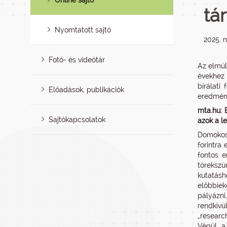
Online sajtó
tá
Nyomtatott sajtó
2025. 
Fotó- és videótár
Az elmúl
évekhez 
bírálati
Előadások, publikációk
eredmény
mta.hu: 
Sajtókapcsolatok
azok a l
Domokos 
forintra
fontos e
törekszü
kutatásh
előbbiek
pályázni
rendkívü
„researc
Végül a