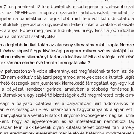
i 7 fős paneleket 12 főre bővítettük, elsődlegesen a szélesebb szak
tuk az NKFIH-ban meglévő szakértői adatbázisokat, emellett a
gében a panelekben a tagok több mint fele volt külföldi kutató, 
ülföldiek. Igyekeztünk ügyesebben felkérni őket a bírálatok elkészíté
ek aránya. Ebben még jövőre tudunk javulni egy kicsit a jobb időzít
an alkalmazott szabályokkal.
 a legtöbb kritikát talán az alacsony sikerarány miatt kapta Nemze
t évhez képest? Egy kiválósági program milyen széles skáláját tudj
aiban milyen sikerarányt tartana ideálisnak? Mi a stratégiai cél: 
kör számára elérhetővé tenni a támogatásokat?
évi pályázaton 23% volt a sikerarány, ezt megfelelőnek tartom, az 
 nem exkluzív pályázati programok, amelyek csak a kutatók legfel
rhető összegek sem jelentenek kiemelkedő támogatást egy-egy kutat
a pályázati rendszer gerince, amelyben a többség forráshoz jut
 ütemekben, egy szakértő bizottságok előtt megméretett projekt m
lóság” a pályázó kutatóval és a pályázatban leírt tudományos t
an erős országban – és hazánkban a hagyományaink alapján ezt k
 benyújtására a vezető kutatók túlnyomó többségének meg kell ütnie 
jelent, hogy az egyetemeken és az intézetekben nemzetközi tapa
ásban lenni, akik képesek olyan kutatási tervet összeállítani, amel
 az eredmények eléréséhez megfelelő és hatékony módszereket al