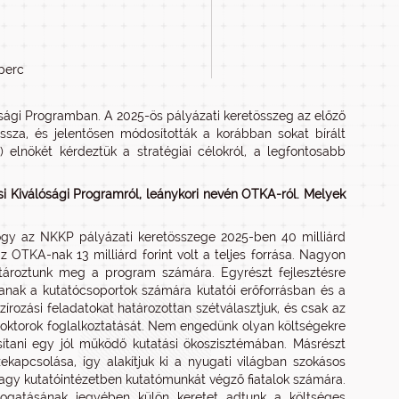
 perc
ósági Programban. A 2025-ös pályázati keretösszeg az előző
ssza, és jelentősen módosították a korábban sokat bírált
) elnökét kérdeztük a stratégiai célokról, a legfontosabb
si Kiválósági Programról, leánykori nevén OTKA-ról. Melyek
ogy az NKKP pályázati keretösszege 2025-ben 40 milliárd
 OTKA-nak 13 milliárd forint volt a teljes forrása. Nagyon
tároztunk meg a program számára. Egyrészt fejlesztésre
anak a kutatócsoportok számára kutatói erőforrásban és a
zírozási feladatokat határozottan szétválasztjuk, és csak az
doktorok foglalkoztatását. Nem engedünk olyan költségekre
sítani egy jól működő kutatási ökoszisztémában. Másrészt
kapcsolása, így alakítjuk ki a nyugati világban szokásos
gy kutatóintézetben kutatómunkát végző fiatalok számára.
mogatásának jegyében külön keretet adtunk a költséges