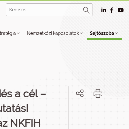
tratégia
Nemzetközi kapcsolatok
Sajtószoba
és a cél –
tatási
 az NKFIH