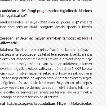
is adódóan a kiválósági programokkal foglalkozik. Mekkora
b támogatásaihoz?
szerekért felelős, amelyek 2025-ben és jövőre is 47 milliárd
lapban domináns az NKKP program, amely speciális, hiszen
vezésében is? Jelenleg milyen arányban támogat az NKFIH
 változások?
taimra. Részt vettem a misszióvezérelt kutatási pályázat
rint lesz a keretösszege. Ez tehát lényegesen kisebb, mint a
rojekteknél megadott tématerületeken a projekt végére egy
 bemutatni, amely már túl van az alapkutatásra jellemző
 években egyéb okokból változtak, például az NKKP kerete
a viszont nyilvánvalóan érzékelhető, hogy a szakpolitika a
a a gazdasági életbe bekapcsolható kutatási tevékenységet.
f cégekhez és az azok keretében folytatható piacképes
ézetek vezetőinek érdemes társadalmi elvárásként tekinteni.
d előállni versenyképes fejlesztési tervvel, aki valaminek a
aladja az ismert technológiai szintet.
amat átláthatóságával kapcsolatban. Milyen intézkedéseket