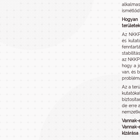
alkalmas
ismétlőd
Hogyan 
területe
Az NKKP 
és kutat
fenntart
stabilit
az NKKP-
hogy a j
van, és 
problémá
Az a ter
kutatóka
biztosít
de erre 
nemzetkö
Vannak-e
Vannak-e
kizárása