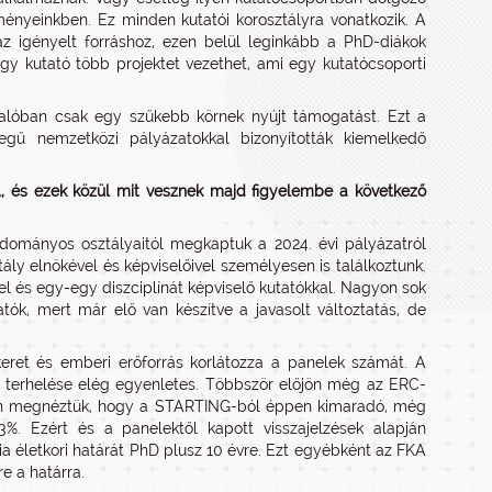
ényeinkben. Ez minden kutatói korosztályra vonatkozik. A
z igényelt forráshoz, ezen belül leginkább a PhD-diákok
y kutató több projektet vezethet, ami egy kutatócsoporti
alóban csak egy szűkebb körnek nyújt támogatást. Ezt a
egű nemzetközi pályázatokkal bizonyították kiemelkedő
l, és ezek közül mit vesznek majd figyelembe a következő
tudományos osztályaitól megkaptuk a 2024. évi pályázatról
ly elnökével és képviselőivel személyesen is találkoztunk.
l és egy-egy diszciplínát képviselő kutatókkal. Nagyon sok
tók, mert már elő van készítve a javasolt változtatás, de
keret és emberi erőforrás korlátozza a panelek számát. A
ek terhelése elég egyenletes. Többször előjön még az ERC-
dén megnéztük, hogy a STARTING-ból éppen kimaradó, még
3%. Ezért és a panelektől kapott visszajelzések alapján
ria életkori határát PhD plusz 10 évre. Ezt egyébként az FKA
re a határra.