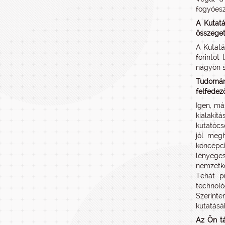
fogyóesz
A Kutatá
összeget
A Kutatá
forintot
nagyon s
Tudomány
felfedező
Igen, má
kialakít
kutatócs
jól megh
koncepci
lényeges
nemzetkö
Tehát p
technoló
Szerinte
kutatásá
Az Ön tá