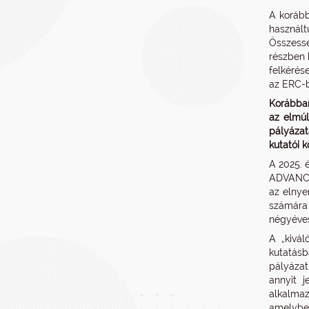
A korább
használ
Összessé
részben k
felkérés
az ERC-b
Korábban
az elmúl
pályázat
kutatói 
A 2025. 
ADVANCED
az elnye
számára 
négyéves
A „kivá
kutatásb
pályázat
annyit 
alkalmaz
amelyben