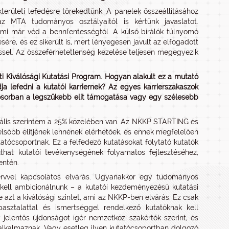
területi lefedésre törekedtünk. A panelek összeállításához
z MTA tudományos osztályaitól is kértünk javaslatot.
ami már véd a bennfentességtől. A külső bírálók túlnyomó
sére, és ez sikerült is, mert lényegesen javult az elfogadott
éssel. Az összeférhetetlenség kezelése teljesen megegyezik
ti Kiválósági Kutatási Program. Hogyan alakult ez a mutató
a lefedni a kutatói karriernek? Az egyes karrierszakaszok
elsősorban a legszűkebb elit támogatása vagy egy szélesebb
ideális szerintem a 25% közelében van. Az NKKP STARTING és
sőbb elitjének lennének elérhetőek, és ennek megfelelően
ócsoportnak. Ez a felfedező kutatásokat folytató kutatók
hat kutatói tevékenységének folyamatos fejlesztéséhez,
entén.
ervvel kapcsolatos elvárás. Ugyanakkor egy tudományos
ell ambicionálnunk – a kutatói kezdeményezésű kutatási
azt a kiválósági szintet, ami az NKKP-ben elvárás. Ez csak
sztalattal és ismertséggel rendelkező kutatóknak kell
y jelentős újdonságot ígér nemzetközi szakértők szerint, és
kalmaznak. Vagy esetleg ilyen kutatócsoportban dolgozó