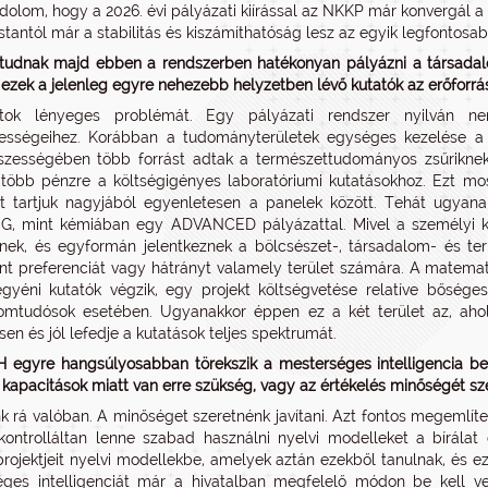
olom, hogy a 2026. évi pályázati kiírással az NKKP már konvergál 
tantól már a stabilitás és kiszámíthatóság lesz az egyik legfontosab
tudnak majd ebben a rendszerben hatékonyan pályázni a társadal
 ezek a jelenleg egyre nehezebb helyzetben lévő kutatók az erőforrá
ok lényeges problémát. Egy pályázati rendszer nyilván ne
tességeihez. Korábban a tudományterületek egységes kezelése a 
zességében több forrást adtak a természettudományos zsűriknek,
több pénzre a költségigényes laboratóriumi kutatásokhoz. Ezt most
t tartjuk nagyjából egyenletesen a panelek között. Tehát ugyan
, mint kémiában egy ADVANCED pályázattal. Mivel a személyi köl
nek, és egyformán jelentkeznek a bölcsészet-, társadalom- és t
nt preferenciát vagy hátrányt valamely terület számára. A matemati
gyéni kutatók végzik, egy projekt költségvetése relatíve bőség
omtudósok esetében. Ugyanakkor éppen ez a két terület az, ahol
en és jól lefedje a kutatások teljes spektrumát.
 egyre hangsúlyosabban törekszik a mesterséges intelligencia be
i kapacitások miatt van erre szükség, vagy az értékelés minőségét sze
k rá valóban. A minőséget szeretnénk javítani. Azt fontos megemlíten
ontrolláltan lenne szabad használni nyelvi modelleket a bírálat 
projektjeit nyelvi modellekbe, amelyek aztán ezekből tanulnak, és ez
ges intelligenciát már a hivatalban megfelelő módon be kell vet