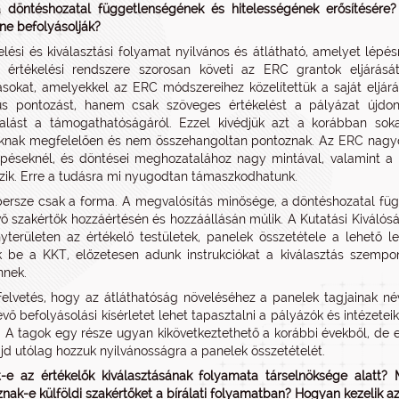
 döntéshozatal függetlenségének és hitelességének erősítésére?
 ne befolyásolják?
elési és kiválasztási folyamat nyilvános és átlátható, amelyet lépé
 értékelési rendszere szorosan követi az ERC grantok eljárását
sokat, amelyekkel az ERC módszereihez közelítettük a saját eljárá
s pontozást, hanem csak szöveges értékelést a pályázat újdonsá
lalást a támogathatóságáról. Ezzel kivédjük azt a korábban sokat
knak megfelelően és nem összehangoltan pontoznak. Az ERC nagyo
péseknél, és döntései meghozatalához nagy mintával, valamint a 
zik. Erre a tudásra mi nyugodtan támaszkodhatunk.
ersze csak a forma. A megvalósítás minősége, a döntéshozatal fü
vő szakértők hozzáértésén és hozzáállásán múlik. A Kutatási Kiválós
yterületen az értékelő testületek, panelek összetétele a lehet
k be a KKT, előzetesen adunk instrukciókat a kiválasztás szempon
nnek.
felvetés, hogy az átláthatóság növeléséhez a panelek tagjainak név
vő befolyásolási kísérletet lehet tapasztalni a pályázók és intézetei
. A tagok egy része ugyan kikövetkeztethető a korábbi évekből, de ez
jd utólag hozzuk nyilvánosságra a panelek összetételét.
t-e az értékelők kiválasztásának folyamata társelnöksége alatt?
nak-e külföldi szakértőket a bírálati folyamatban? Hogyan kezelik a