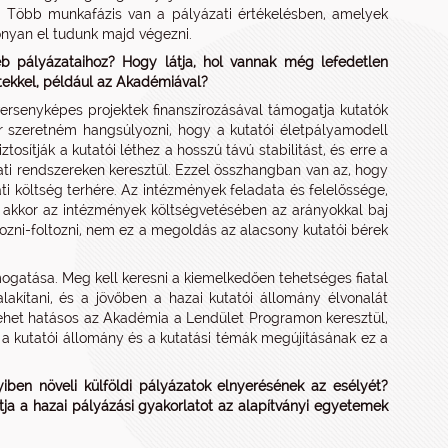
s. Több munkafázis van a pályázati értékelésben, amelyek
onyan el tudunk majd végezni.
b pályázataihoz? Hogy látja, hol vannak még lefedetlen
ekkel, például az Akadémiával?
versenyképes projektek finanszírozásával támogatja kutatók
or szeretném hangsúlyozni, hogy a kutatói életpályamodell
sítják a kutatói léthez a hosszú távú stabilitást, és erre a
zati rendszereken keresztül. Ezzel összhangban van az, hogy
 költség terhére. Az intézmények feladata és felelőssége,
 akkor az intézmények költségvetésében az arányokkal baj
dozni-foltozni, nem ez a megoldás az alacsony kutatói bérek
ámogatása. Meg kell keresni a kiemelkedően tehetséges fiatal
lakítani, és a jövőben a hazai kutatói állomány élvonalát
n lehet hatásos az Akadémia a Lendület Programon keresztül,
t a kutatói állomány és a kutatási témák megújításának ez a
ben növeli külföldi pályázatok elnyerésének az esélyét?
ja a hazai pályázási gyakorlatot az alapítványi egyetemek