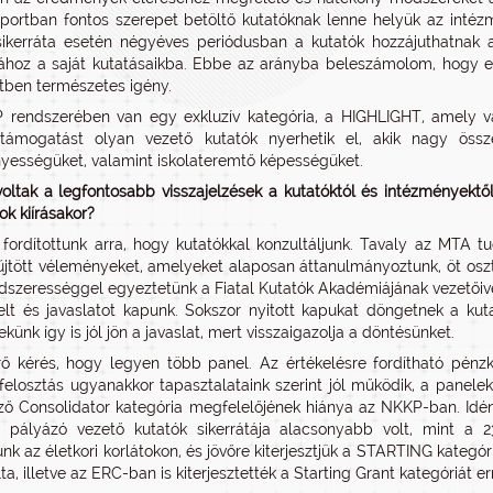
portban fontos szerepet betöltő kutatóknak lenne helyük az intézm
ikerráta esetén négyéves periódusban a kutatók hozzájuthatnak a
hoz a saját kutatásaikba. Ebbe az arányba beleszámolom, hogy eg
tben természetes igény.
 rendszerében van egy exkluzív kategória, a HIGHLIGHT, amely v
 támogatást olyan vezető kutatók nyerhetik el, akik nagy össz
ességüket, valamint iskolateremtő képességüket.
oltak a legfontosabb visszajelzések a kutatóktól és intézményektő
ok kiírásakor?
 fordítottunk arra, hogy kutatókkal konzultáljunk. Tavaly az MTA 
jtött véleményeket, amelyeket alaposan áttanulmányoztunk, öt osztá
dszerességgel egyeztetünk a Fiatal Kutatók Akadémiájának vezetőive
elt és javaslatot kapunk. Sokszor nyitott kapukat döngetnek a kuta
künk így is jól jön a javaslat, mert visszaigazolja a döntésünket.
rő kérés, hogy legyen több panel. Az értékelésre fordítható pénz
felosztás ugyanakkor tapasztalataink szerint jól működik, a panel
ző Consolidator kategória megfelelőjének hiánya az NKKP-ban. I
b pályázó vezető kutatók sikerrátája alacsonyabb volt, mint a 2
nk az életkori korlátokon, és jövőre kiterjesztjük a STARTING kategó
lta, illetve az ERC-ban is kiterjesztették a Starting Grant kategóriát er