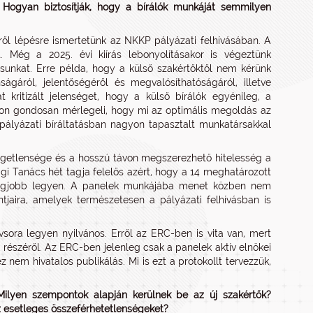
 Hogyan biztosítják, hogy a bírálók munkáját semmilyen
sről lépésre ismertetünk az NKKP pályázati felhívásában. A
. Még a 2025. évi kiírás lebonyolításakor is végeztünk
sunkat. Erre példa, hogy a külső szakértőktől nem kérünk
gáról, jelentőségéről és megvalósíthatóságáról, illetve
 kritizált jelenséget, hogy a külső bírálók egyénileg, a
n gondosan mérlegeli, hogy mi az optimális megoldás az
pályázati bíráltatásban nagyon tapasztalt munkatársakkal
ggetlensége és a hosszú távon megszerezhető hitelesség a
ági Tanács hét tagja felelős azért, hogy a 14 meghatározott
ő legjobb legyen. A panelek munkájába menet közben nem
tjaira, amelyek természetesen a pályázati felhívásban is
sora legyen nyilvános. Erről az ERC-ben is vita van, mert
k részéről. Az ERC-ben jelenleg csak a panelek aktív elnökei
 nem hivatalos publikálás. Mi is ezt a protokollt tervezzük,
 Milyen szempontok alapján kerülnek be az új szakértők?
z esetleges összeférhetetlenségeket?