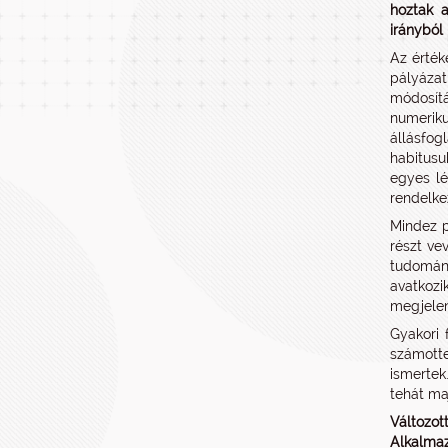
hoztak a
irányból
Az érték
pályázat
módosítá
numeriku
állásfog
habitusu
egyes lé
rendelke
Mindez p
részt ve
tudomán
avatkozi
megjele
Gyakori 
számotte
ismertek
tehát ma
Változot
Alkalmaz