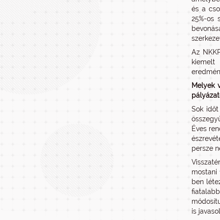
és a cso
25%-os s
bevonásá
szerkeze
Az NKKP
kiemelt
eredmény
Melyek v
pályázat
Sok időt
összegyű
Éves ren
észrevét
persze ne
Visszaté
mostani 
ben léte
fiatalab
módosítu
is javaso