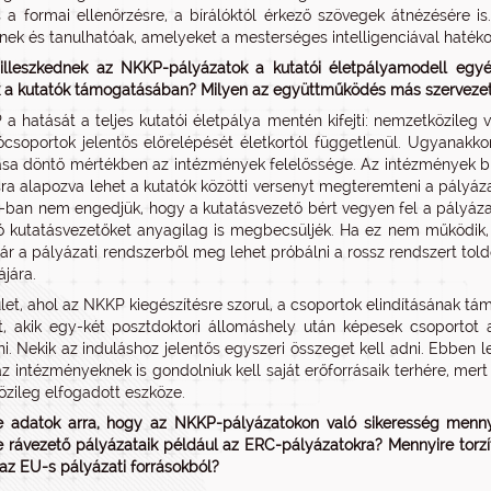
 a formai ellenőrzésre, a bírálóktól érkező szövegek átnézésére i
nek és tanulhatóak, amelyeket a mesterséges intelligenciával haték
illeszkednek az NKKP-pályázatok a kutatói életpályamodell egyé
k a kutatók támogatásában? Milyen az együttműködés más szervezet
a hatását a teljes kutatói életpálya mentén kifejti: nemzetközileg 
ócsoportok jelentős előrelépését életkortól függetlenül. Ugyanakk
ása döntő mértékben az intézmények felelőssége. Az intézmények bizto
ásra alapozva lehet a kutatók közötti versenyt megteremteni a pályá
ban nem engedjük, hogy a kutatásvezető bért vegyen fel a pályázati
ó kutatásvezetőket anyagilag is megbecsüljék. Ha ez nem működik,
bár a pályázati rendszerből meg lehet próbálni a rossz rendszert tol
jára.
ület, ahol az NKKP kiegészítésre szorul, a csoportok elindításának t
t, akik egy-két posztdoktori állomáshely után képesek csoportot a
ani. Nekik az induláshoz jelentős egyszeri összeget kell adni. Ebbe
az intézményeknek is gondolniuk kell saját erőforrásaik terhére, mer
zileg elfogadott eszköze.
 adatok arra, hogy az NKKP-pályázatokon való sikeresség mennyi
 rávezető pályázataik például az ERC-pályázatokra? Mennyire torzít
 az EU-s pályázati forrásokból?