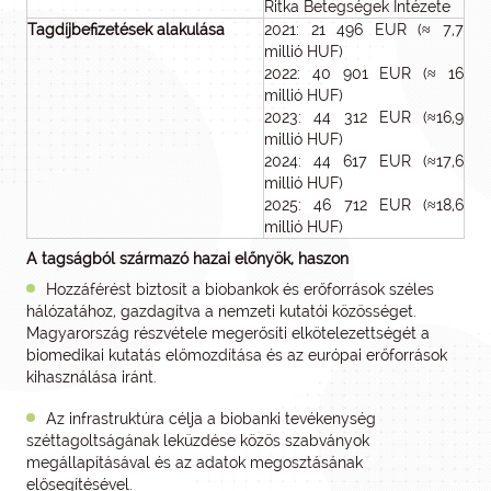
Ritka Betegségek Intézete
Tagdíjbefizetések alakulása
2021: 21 496 EUR (≈ 7,7
millió HUF)
2022: 40 901 EUR (≈ 16
millió HUF)
2023: 44 312 EUR (≈16,9
millió HUF)
2024: 44 617 EUR (≈17,6
millió HUF)
2025: 46 712 EUR (≈18,6
millió HUF)
A tagságból származó hazai előnyök, haszon
Hozzáférést biztosít a biobankok és erőforrások széles
hálózatához, gazdagítva a nemzeti kutatói közösséget.
Magyarország részvétele megerősíti elkötelezettségét a
biomedikai kutatás előmozdítása és az európai erőforrások
kihasználása iránt.
Az infrastruktúra célja a biobanki tevékenység
széttagoltságának leküzdése közös szabványok
megállapításával és az adatok megosztásának
elősegítésével.