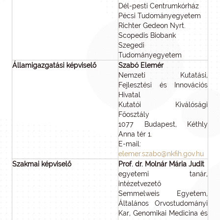
Dél-pesti Centrumkórház
Pécsi Tudományegyetem
Richter Gedeon Nyrt.
Scopedis Biobank
Szegedi
Tudományegyetem
Államigazgatási képviselő
Szabó Elemér
Nemzeti Kutatási,
Fejlesztési és Innovációs
Hivatal
Kutatói Kiválósági
Főosztály
1077 Budapest, Kéthly
Anna tér 1.
E-mail:
elemer.szabo@nkfih.gov.hu
Szakmai képviselő
Prof. dr. Molnár Mária Judit
egyetemi tanár,
intézetvezető
Semmelweis Egyetem,
Általános Orvostudományi
Kar, Genomikai Medicina és