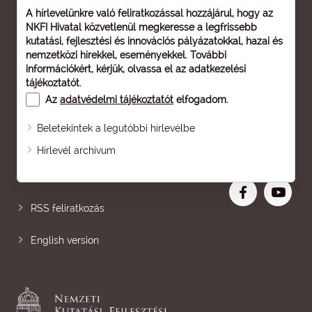
A hírlevelünkre való feliratkozással hozzájárul, hogy az
NKFI Hivatal közvetlenül megkeresse a legfrissebb
kutatási, fejlesztési és innovációs pályázatokkal, hazai és
nemzetközi hírekkel, eseményekkel. További
információkért, kérjük, olvassa el az
adatkezelési
tájékoztatót
.
Az
adatvédelmi tájékoztatót
elfogadom.
Beletekintek a legutóbbi hírlevélbe
Oldaltérkép
Hírlevél archívum
Nagyobb betű
RSS feliratkozás
English version