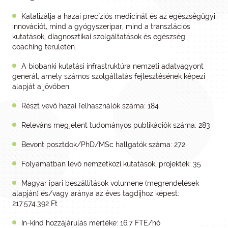
Katalizálja a hazai precíziós medicinát és az egészségügyi
innovációt, mind a gyógyszeripar, mind a transzlációs
kutatások, diagnosztikai szolgáltatások és egészség
coaching területén.
A biobanki kutatási infrastruktúra nemzeti adatvagyont
generál, amely számos szolgáltatás fejlesztésének képezi
alapját a jövőben.
Részt vevő hazai felhasználók száma: 184
Releváns megjelent tudományos publikációk száma: 283
Bevont posztdok/PhD/MSc hallgatók száma: 272
Folyamatban levő nemzetközi kutatások, projektek: 35
Magyar ipari beszállítások volumene (megrendelések
alapján) és/vagy aránya az éves tagdíjhoz képest:
217.574.392 Ft
In-kind hozzájárulás mértéke: 16,7 FTE/hó