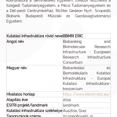
koordinátora a Semmelweis Egyetem, további résztvevői a
Szegedi Tudományegyetem, a Pécsi Tudományegyetem és
a Dél-pesti Centrumkórház, Richter Gedeon Nyrt., Scopedis
Biobank, Budapesti Műszaki és Gazdaságtudományi
Egyetem.
Kutatási infrastruktúra rövid neve
BBMRI ERIC
Angol név
Biobanking and
Biomolecular Research
Infrastructure - European
Research Infrastructure
Consortium
Magyar név
Biobankolási és
Biomolekuláris Kutatási
Infrastruktúra - Európai
Kutatási Infrastruktúra-
konzorcium
Hivatalos honlap
https://www.bbmri-eric.eu/
Alapítás éve
2014
ESFRI projekt/landmark
landmark
Kutatási infrastruktúra székhelye
Ausztria, Graz
Tagországok száma
22 (megfigyelő: 4)