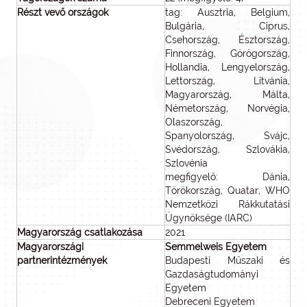
Részt vevő országok
tag: Ausztria, Belgium,
Bulgária, Ciprus,
Csehország, Észtország,
Finnország, Görögország,
Hollandia, Lengyelország,
Lettország, Litvánia,
Magyarország, Málta,
Németország, Norvégia,
Olaszország,
Spanyolország, Svájc,
Svédország, Szlovákia,
Szlovénia
megfigyelő: Dánia,
Törökország, Quatar, WHO
Nemzetközi Rákkutatási
Ügynöksége (IARC)
Magyarország csatlakozása
2021
Magyarországi
Semmelweis Egyetem
partnerintézmények
Budapesti Műszaki és
Gazdaságtudományi
Egyetem
Debreceni Egyetem