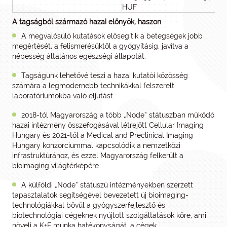
HUF
A tagságból származó hazai előnyök, haszon
A megvalósuló kutatások elősegítik a betegségek jobb
megértését, a felismerésüktől a gyógyításig, javítva a
népesség általános egészségi állapotát.
Tagságunk lehetővé teszi a hazai kutatói közösség
számára a legmodernebb technikákkal felszerelt
laboratóriumokba való eljutást.
2018-tól Magyarország a több „Node” státuszban működő
hazai intézmény összefogásával létrejött Cellular Imaging
Hungary és 2021-től a Medical and Preclinical Imaging
Hungary konzorciummal kapcsolódik a nemzetközi
infrastruktúrához, és ezzel Magyarország felkerült a
bioimaging világtérképére
A külföldi „Node” státuszú intézményekben szerzett
tapasztalatok segítségével bevezetett új bioimaging-
technológiákkal bővül a gyógyszerfejlesztő és
biotechnológiai cégeknek nyújtott szolgáltatások köre, ami
növeli a K+F munka hatékonyságát, a cégek