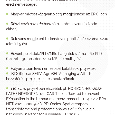
eredményességét.
Magyar mikroszkópgyártó cég megjelenése az ERIC-ben
Részt vevő hazai felhasználók száma: >200 (a Node-
okban)
Releváns megjelent tudományos publikációk száma: >200
(elmúlt 5 év)
Bevont posztdok/PhD/MSc hallgatók száma: ~60 PhD
fokozat, ~30 postdoc, >100 MSc (elmúlt 5 év)
Folyamatban levő nemzetközi kutatások, projektek:
ISIDORe, canSERV, AgroSERV, Imaging 4 All – KI
hozzáférési projektek ki- és beutazóknak
>10 EU-s projektben részvétel, pl. HORIZON-EIC-2022-
PATHFINDEROPEN-01: CAR T cells Rewired to prevent
EXhaustion in the tumour microenvironment, 2024-1.2.2-ERA-
NET-2024-00009: 4D-PD-Omics: Spatiotemporal
transcriptome and proteome analysis of α-Synuclein
pathology in Parkinson’s disease, JTC2021 -