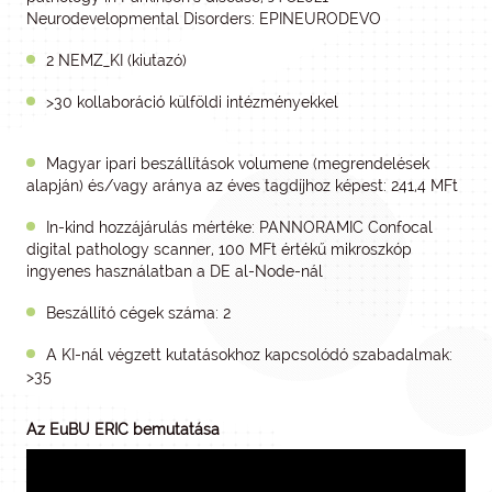
Neurodevelopmental Disorders: EPINEURODEVO
2 NEMZ_KI (kiutazó)
>30 kollaboráció külföldi intézményekkel
Magyar ipari beszállítások volumene (megrendelések
alapján) és/vagy aránya az éves tagdíjhoz képest: 241,4 MFt
In-kind hozzájárulás mértéke: PANNORAMIC Confocal
digital pathology scanner, 100 MFt értékű mikroszkóp
ingyenes használatban a DE al-Node-nál
Beszállító cégek száma: 2
A KI-nál végzett kutatásokhoz kapcsolódó szabadalmak:
>35
Az EuBU ERIC bemutatása