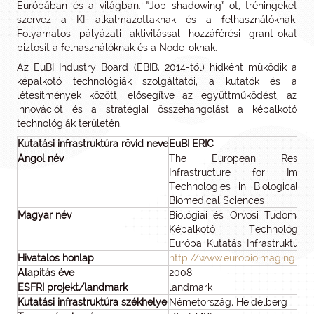
Európában és a világban. “Job shadowing”-ot, tréningeket
szervez a KI alkalmazottaknak és a felhasználóknak.
Folyamatos pályázati aktivitással hozzáférési grant-okat
biztosít a felhasználóknak és a Node-oknak.
Az EuBI Industry Board (EBIB, 2014-től) hídként működik a
képalkotó technológiák szolgáltatói, a kutatók és a
létesítmények között, elősegítve az együttműködést, az
innovációt és a stratégiai összehangolást a képalkotó
technológiák területén.
Kutatási infrastruktúra rövid neve
EuBI ERIC
Angol név
The European Resear
Infrastructure for Imagi
Technologies in Biological a
Biomedical Sciences
Magyar név
Biológiai és Orvosi Tudomány
Képalkotó Technológiáin
Európai Kutatási Infrastruktúráj
Hivatalos honlap
http://www.eurobioimaging.eu/
Alapítás éve
2008
ESFRI projekt/landmark
landmark
Kutatási infrastruktúra székhelye
Németország, Heidelberg