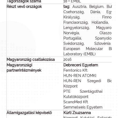
Tagországok száma
18 + EMBL
Részt vevő országok
tag:
Ausztria, Belgium, Bulgári
Csehország, Dánia, Egyesü
Királyság, Finnorszá
Franciaország, Hollandia, Izra
Lengyelország, Magyarorszá
Norvégia, Olaszorszá
Portugália, Spanyolorszá
Svédország, Szlovénia
European Molecular Biolo
Laboratory (EMBL)
Magyarország csatlakozása
2016
Magyarországi
Debreceni Egyetem
partnerintézmények
Femtonics Kft.
HUN-REN ATOMKI
HUN-REN Szegedi Biológi
Központ
PTE Szentágothai Ján
Kutatóközpont
ScanoMed Kft.
Semmelweis Egyetem
Államigazgatási képviselő
Kürti Zsuzsanna