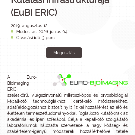
(EuBI ERIC)
2019. augusztus 12.
Módosítás: 2026. június 04.
Olvasási idő: 3 perc
Megosztás
A Euro-
BioImaging
ERIC
széleskörű, világszínvonalú mikroszkópos és orvosbiológiai
képalkotó technológiákhoz, kiértékelő módszerekhez,
adatfeldolgozáshoz biztosít nyílt fizikai hozzáférést az élő és
élettelen természettudományokkal foglalkozó kutatóknak az
akadémiai és ipari szférából. Célja a képalkotó szolgáltató
laboratóriumok hálózattá szervezése, a nagy költség- és
szakértelem-igényű módszerek hozzáférhetővé tétele