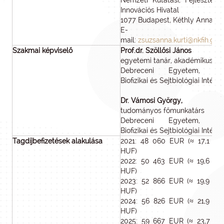
Nemzeti Kutatási, Fejlesztési
Innovációs Hivatal
1077 Budapest, Kéthly Anna tér 
E-
mail:
zsuzsanna.kurti@nkfih.gov
Szakmai képviselő
Prof.dr. Szöllősi János
egyetemi tanár, akadémikus,
Debreceni Egyetem, ÁO
Biofizikai és Sejtbiológiai Intézet
Dr. Vámosi György,
tudományos főmunkatárs
Debreceni Egyetem, ÁO
Biofizikai és Sejtbiológiai Intézet
Tagdíjbefizetések alakulása
2021: 48 060 EUR (≈ 17,1 mill
HUF)
2022: 50 463 EUR (≈ 19,6 mill
HUF)
2023: 52 866 EUR (≈ 19,9 mill
HUF)
2024: 56 826 EUR (≈ 21,9 mill
HUF)
2025: 59 667 EUR (≈ 23,7 mill