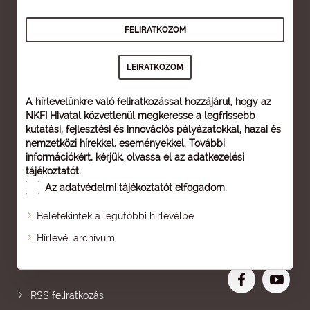
A hírlevelünkre való feliratkozással hozzájárul, hogy az
NKFI Hivatal közvetlenül megkeresse a legfrissebb
kutatási, fejlesztési és innovációs pályázatokkal, hazai és
nemzetközi hírekkel, eseményekkel. További
információkért, kérjük, olvassa el az
adatkezelési
tájékoztatót
.
Az
adatvédelmi tájékoztatót
elfogadom.
Beletekintek a legutóbbi hírlevélbe
Oldaltérkép
Hírlevél archívum
Nagyobb betű
RSS feliratkozás