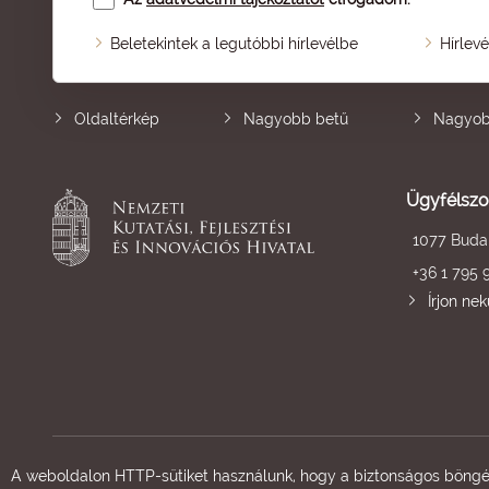
Beletekintek a legutóbbi hírlevélbe
Hírlev
Oldaltérkép
Nagyobb betű
Nagyob
Ügyfélszo
1077 Budap
+36 1 795 
Írjon ne
A weboldalon HTTP-sütiket használunk, hogy a biztonságos böngés