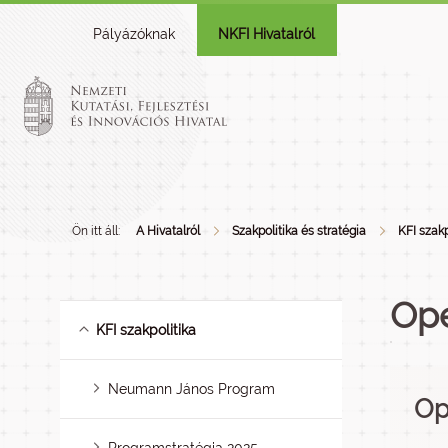
Pályázóknak
NKFI Hivatalról
Ön itt áll:
A Hivatalról
Szakpolitika és stratégia
KFI szakp
Op
KFI szakpolitika
Neumann János Program
Op