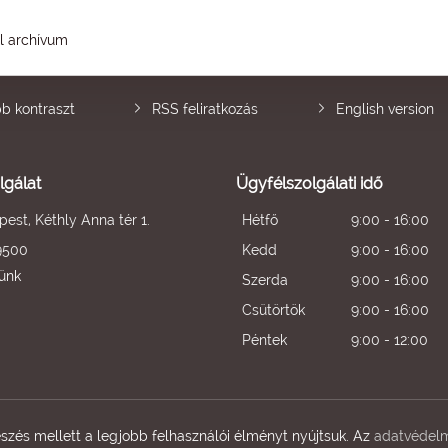
él archívum
b kontraszt
RSS feliratkozás
English version
lgálat
Ügyfélszolgálati idő
est, Kéthly Anna tér 1.
Hétfő
9:00 - 16:00
9500
Kedd
9:00 - 16:00
künk
Szerda
9:00 - 16:00
Csütörtök
9:00 - 16:00
Péntek
9:00 - 12:00
zés mellett a legjobb felhasználói élményt nyújtsuk. Az
adatvédelm