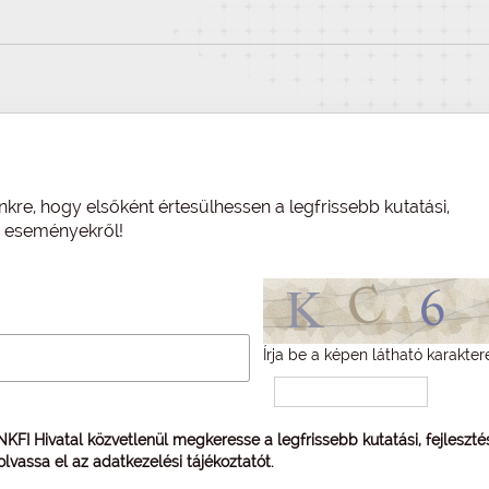
nkre, hogy elsőként értesülhessen a legfrissebb kutatási,
és eseményekről!
Írja be a képen látható karakter
 NKFI Hivatal közvetlenül megkeresse a legfrissebb kutatási, fejleszt
 olvassa el az
adatkezelési tájékoztatót
.