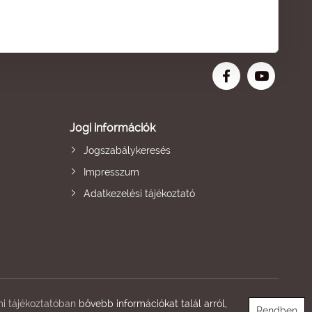
Jogi információk
Jogszabálykeresés
Impresszum
Adatkezelési tájékoztató
i tájékoztatóban
bővebb információkat talál arról,
Rendben