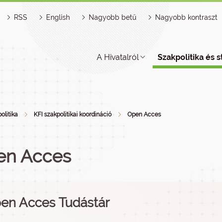
RSS
English
Nagyobb betű
Nagyobb kontraszt
A Hivatalról
Szakpolitika és s
olitika
KFI szakpolitikai koordináció
Open Acces
en Acces
en Acces Tudástár