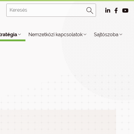
tratégia
Nemzetközi kapcsolatok
Sajtószoba