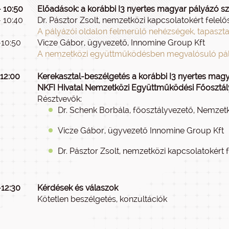
- 10:50
Előadások: a korábbi I3 nyertes magyar pályázó sz
- 10:40
Dr. Pásztor Zsolt, nemzetközi kapcsolatokért felelő
A pályázói oldalon felmerülő nehézségek, tapaszta
-10:50
Vicze Gábor, ügyvezető, Innomine Group Kft
A nemzetközi együttműködésben megvalósuló pályáz
-12:00
Kerekasztal-beszélgetés a korábbi I3 nyertes magya
NKFI Hivatal Nemzetközi Együttműködési Főosztál
Résztvevők:
Dr. Schenk Borbála, főosztályvezető, Nemze
Vicze Gábor, ügyvezető Innomine Group Kft
Dr. Pásztor Zsolt, nemzetközi kapcsolatokért 
-12:30
Kérdések és válaszok
Kötetlen beszélgetés, konzultációk