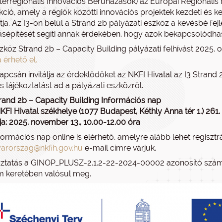
Interregionális Innovációs Beruházások) az Európai Regionális
kció, amely a régiók közötti innovációs projektek kezdeti és 
ja. Az I3-on belül a Strand 2b pályázati eszköz a kevésbé fej
ásépítését segíti annak érdekében, hogy azok bekapcsolódha
szköz Strand 2b – Capacity Building pályázati felhívást 2025. 
a érhető el.
apcsán invitálja az érdeklődőket az NKFI Hivatal az I3 Strand
s tájékoztatást ad a pályázati eszközről.
trand 2b – Capacity Building Információs nap
KFI Hivatal székhelye (1077 Budapest, Kéthly Anna tér 1.) 261.
ja: 2025. november 13., 10.00-12.00 óra
formációs nap online is elérhető, amelyre alább lehet regisztrá
arorszag@nkfih.gov.hu
e-mail címre várjuk.
oztatás a GINOP_PLUSZ-2.1.2-22-2024-00002 azonosító számú,
 keretében valósul meg.