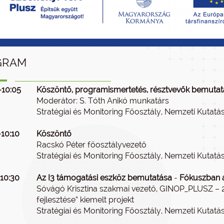
GRAM
-10:05
Köszöntő, programismertetés, résztvevők bemuta
Moderátor: S. Tóth Anikó munkatárs
Stratégiai és Monitoring Főosztály, Nemzeti Kutatási
-10:10
Köszöntő
Racskó Péter főosztályvezető
Stratégiai és Monitoring Főosztály, Nemzeti Kutatási
-10:30
Az I3 támogatási eszköz bemutatása
-
Fókuszban a
Sóvágó Krisztina szakmai vezető, GINOP_PLUSZ – 
fejlesztése” kiemelt projekt
Stratégiai és Monitoring Főosztály, Nemzeti Kutatási