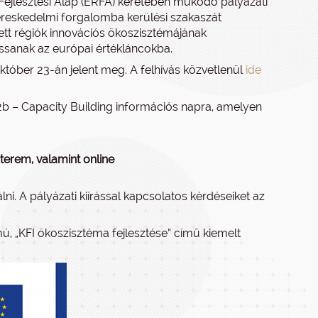
 Fejlesztési Alap (ERFA) keretében működő pályázati
kereskedelmi forgalomba kerülési szakaszát
lett régiók innovációs ökoszisztémájának
ssanak az európai értékláncokba.
október 23-án jelent meg. A felhívás közvetlenül
ide
 2b – Capacity Building információs napra, amelyen
 terem, valamint online
lni. A pályázati kiírással kapcsolatos kérdéseiket az
 „KFI ökoszisztéma fejlesztése” című kiemelt