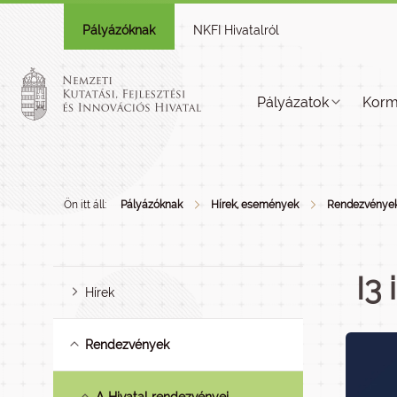
Pályázóknak
NKFI Hivatalról
Pályázatok
Korm
Ön itt áll:
Pályázóknak
Hírek, események
Rendezvénye
I3
Hírek
Rendezvények