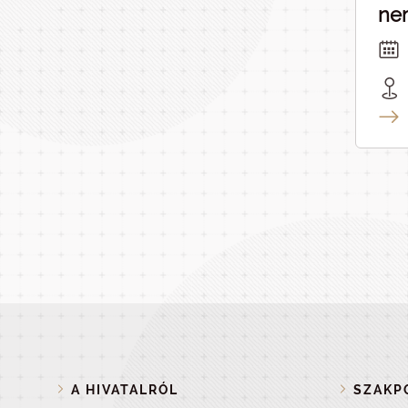
nem
ka
A HIVATALRÓL
SZAKPO