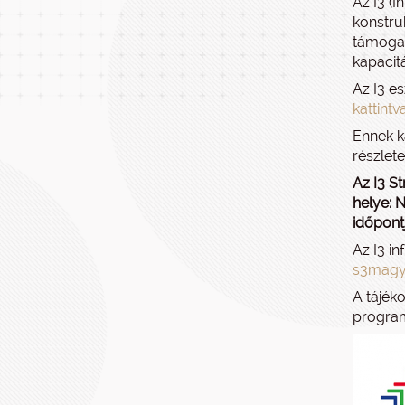
Az I3 (
konstru
támogat
kapacit
Az I3 e
kattintv
Ennek k
részlete
Az I3 S
helye: N
időpont
Az I3 in
s3magy
A tájék
program