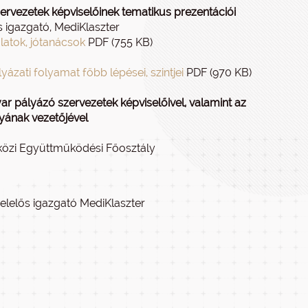
ervezetek képviselőinek tematikus prezentációi
s igazgató, MediKlaszter
latok, jótanácsok
PDF (755 KB)
ati folyamat főbb lépései, szintjei
PDF (970 KB)
r pályázó szervezetek képviselőivel, valamint az
yának vezetőjével
tközi Együttműködési Főosztály
felelős igazgató MediKlaszter