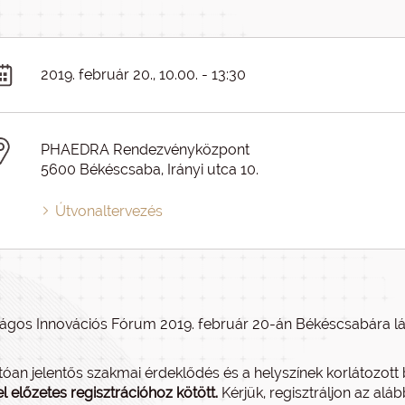
2019. február 20., 10.00. - 13:30
PHAEDRA Rendezvényközpont
5600 Békéscsaba, Irányi utca 10.
Útvonaltervezés
ágos Innovációs Fórum 2019. február 20-án Békéscsabára lá
tóan jelentős szakmai érdeklődés és a helyszínek korlátozo
l előzetes regisztrációhoz kötött.
Kérjük, regisztráljon az aláb