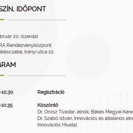
SZÍN, IDŐPONT
bruár 20. (szerda)
A Rendezvényközpont
késcsaba, Irányi utca 10.
GRAM
–10.30
Regisztráció
–10.35
Köszöntő
Dr. Orosz Tivadar, elnök, Békés Megyei Ker
Dr. Szabó István, innovációs és általános eln
Innovációs Hivatal