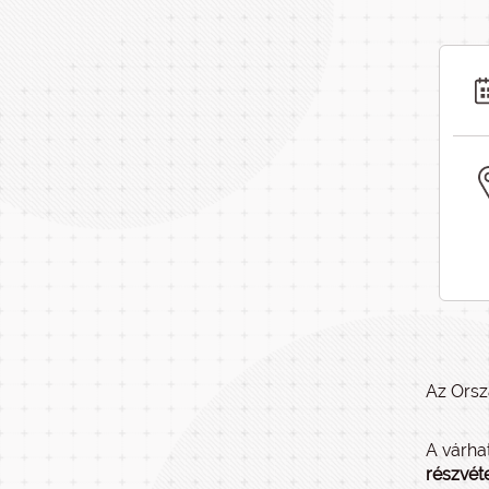
Az Orsz
A várha
részvéte