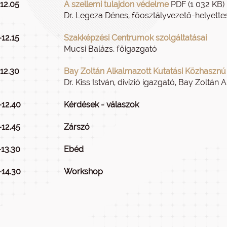
–12.05
A szellemi tulajdon védelme
PDF (1 032 KB)
Dr. Legeza Dénes, főosztályvezető-helyettes
–12.15
Szakképzési Centrumok szolgáltatásai
Mucsi Balázs, főigazgató
–12.30
Bay Zoltán Alkalmazott Kutatási Közhasznú N
Dr. Kiss István, divízió igazgató, Bay Zoltán
–12.40
Kérdések - válaszok
–12.45
Zárszó
–13.30
Ebéd
–14.30
Workshop