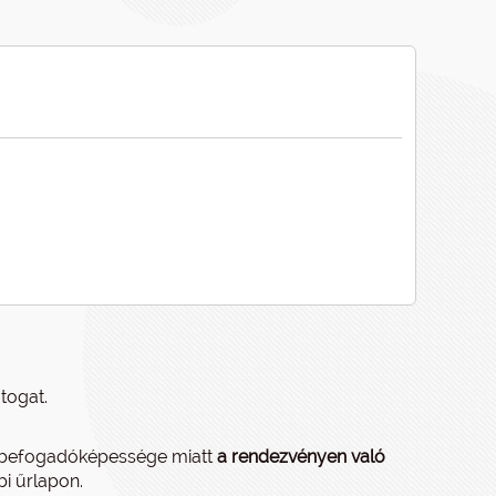
togat.
tt befogadóképessége miatt
a rendezvényen való
bi űrlapon.