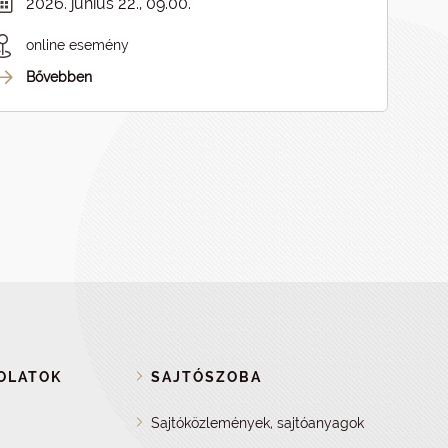
2026. június 22., 09.00.
online esemény
Bővebben
OLATOK
SAJTÓSZOBA
Sajtóközlemények, sajtóanyagok