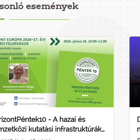
sonló események
izontPéntek10 - A hazai és
zetközi kutatási infrastruktúrák
pcsolódásai - ELMARAD