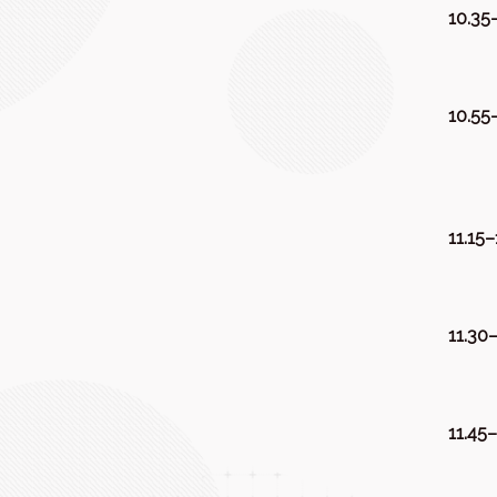
10.35
10.55–
11.15–
11.30–
11.45–