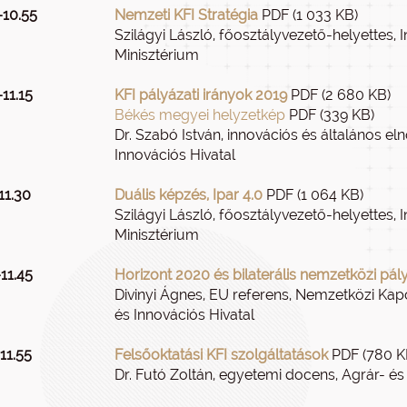
–10.55
Nemzeti KFI Stratégia
PDF (1 033 KB)
Szilágyi László, főosztályvezető-helyettes, 
Minisztérium
11.15
KFI pályázati irányok 2019
PDF (2 680 KB)
Békés megyei helyzetkép
PDF (339 KB)
Dr. Szabó István, innovációs és általános eln
Innovációs Hivatal
11.30
Duális képzés, Ipar 4.0
PDF (1 064 KB)
Szilágyi László, főosztályvezető-helyettes, 
Minisztérium
11.45
Horizont 2020 és bilaterális nemzetközi pál
Divinyi Ágnes, EU referens, Nemzetközi Kapc
és Innovációs Hivatal
11.55
Felsőoktatási KFI szolgáltatások
PDF (780 K
Dr. Futó Zoltán, egyetemi docens, Agrár- 