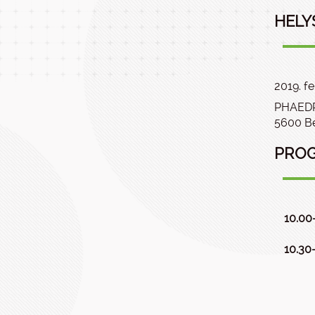
HELY
2019. fe
PHAEDR
5600 Bé
PRO
10.00
10.30