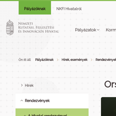
Pályázóknak
NKFI Hivatalról
Pályázatok
Korm
Ön itt áll:
Pályázóknak
Hírek, események
Rendezvénye
Or
Hírek
Rendezvények