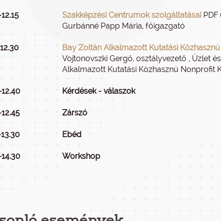
–12.15
Szakképzési Centrumok szolgáltatásai
PDF (
Gurbánné Papp Mária, főigazgató
–12.30
Bay Zoltán Alkalmazott Kutatási Közhasznú N
Vojtonovszki Gergő, osztályvezető , Üzlet és
Alkalmazott Kutatási Közhasznú Nonprofit K
–12.40
Kérdések - válaszok
–12.45
Zárszó
–13.30
Ebéd
–14.30
Workshop
sonló események