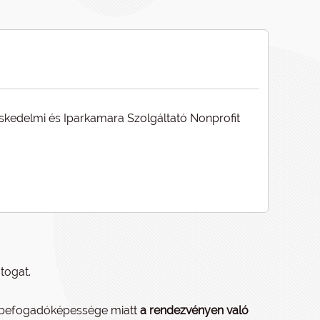
skedelmi és Iparkamara Szolgáltató Nonprofit
togat.
tt befogadóképessége miatt
a rendezvényen való