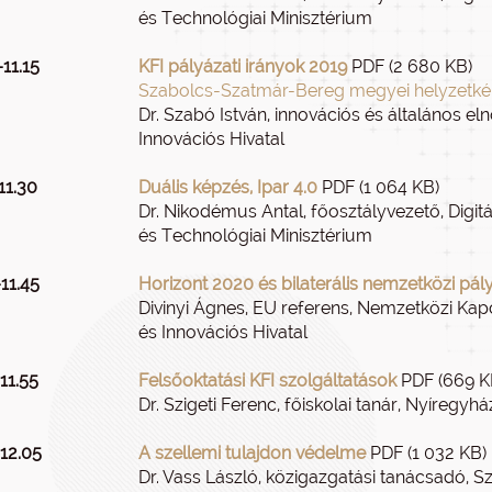
és Technológiai Minisztérium
11.15
KFI pályázati irányok 2019
PDF (2 680 KB)
Szabolcs-Szatmár-Bereg megyei helyzetk
Dr. Szabó István, innovációs és általános eln
Innovációs Hivatal
11.30
Duális képzés, Ipar 4.0
PDF (1 064 KB)
Dr. Nikodémus Antal, főosztályvezető, Digit
és Technológiai Minisztérium
11.45
Horizont 2020 és bilaterális nemzetközi pál
Divinyi Ágnes, EU referens, Nemzetközi Kapc
és Innovációs Hivatal
11.55
Felsőoktatási KFI szolgáltatások
PDF (669 K
Dr. Szigeti Ferenc, főiskolai tanár, Nyíregy
–12.05
A szellemi tulajdon védelme
PDF (1 032 KB)
Dr. Vass László, közigazgatási tanácsadó, S