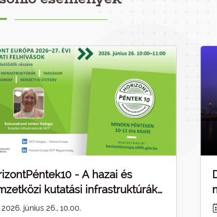
izontPéntek10 - A hazai és
zetközi kutatási infrastruktúrák
pcsolódásai - ELMARAD
2026. június 26., 10.00.