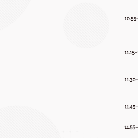
10.55–
11.15–
11.30–
11.45–
11.55