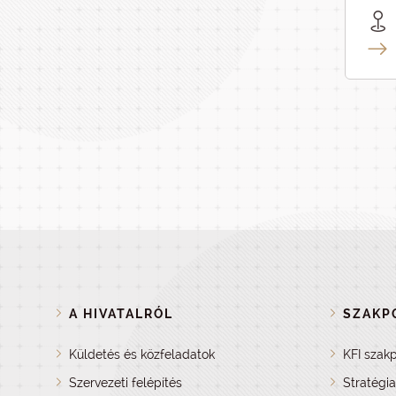
A HIVATALRÓL
SZAKPO
Küldetés és közfeladatok
KFI szakp
Szervezeti felépítés
Stratégi