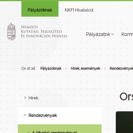
Pályázóknak
NKFI Hivatalról
Pályázatok
Korm
Ön itt áll:
Pályázóknak
Hírek, események
Rendezvénye
Or
Hírek
Rendezvények