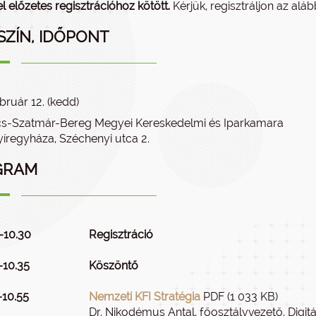
l előzetes regisztrációhoz kötött.
Kérjük, regisztráljon az aláb
SZÍN, IDŐPONT
bruár 12. (kedd)
s-Szatmár-Bereg Megyei Kereskedelmi és Iparkamara
íregyháza, Széchenyi utca 2.
GRAM
–10.30
Regisztráció
–10.35
Köszöntő
–10.55
Nemzeti KFI Stratégia
PDF (1 033 KB)
Dr. Nikodémus Antal, főosztályvezető, Digit