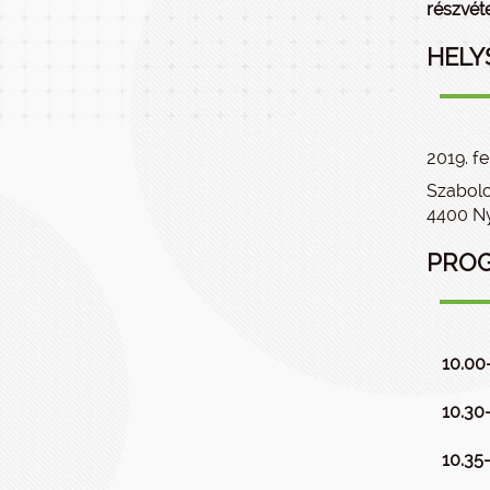
részvéte
HELY
2019. fe
Szabolc
4400 Ny
PRO
10.00
10.30
10.35