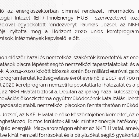
ció az energiaszektorban címmel rendezett információs
lógiai Intézet (EIT) InnoEnergy HUB szervezetével köz
ációval egybekötött rendezvényt Pálinkás József, az NKF
tója nyitotta meg a Horizont 2020 uniós keretprogram i
zások, intézmények képviselői előtt.
on először hazai és nemzetközi szakértők ismertették az ener
tatások piacra lépését segítő nemzetközi tapasztalatokat, és 
ők. A 2014-2020 között időszak során 80 milliárd euróval ga
 programterület költségvetése évről évre nő: a 2017. évi 700 m
t 2020 keretprogram nemzeti kapcsolattartói hálózatát és a 
 az NKFI Hivatal biztosítja. Délután az iparág hazai kulcsszer
nnovációs ökoszisztéma együttműködésének katalizálási lehe
azdaság stabil, nemzetközi piacokon fenntarthatóan működni 
s József, az NKFI Hivatal elnöke köszöntőjében kiemelte: „Az 
ghatározó, fontos területek állnak, mint az energia hatékony 
juló energiák. Magyarországon ehhez az NKFI Hivatal, amely 
tve kínál nemzeti forrásokat és a pályázókat segítő gyakorlati