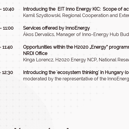
- 10:40
Introducing the EIT Inno Energy KIC: Scope of activ
Kamil Szydłowski, Regional Cooperation and Exte
- 11:00
Services offered by InnoEnergy
Ákos Dervalics, Manager of Inno-Energy Hub Bu
- 11:40
Opportunities within the H2020 „Energy” programm
NRDI Office
Kinga Lorencz, H2020 Energy NCP, National Resea
- 12:30
Introducing the 'ecosystem thinking' in Hungary (
moderated by the representative of the InnoEner