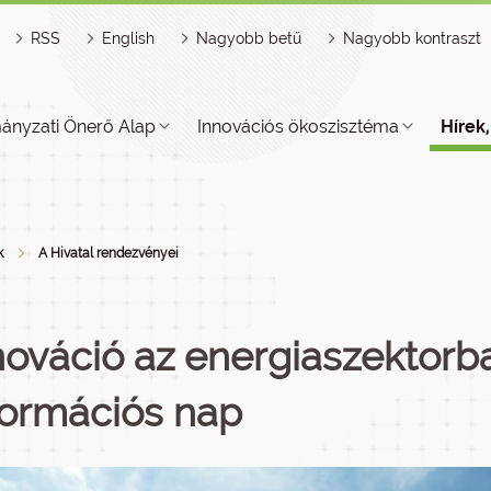
RSS
English
Nagyobb betű
Nagyobb kontraszt
ányzati Önerő Alap
Innovációs ökoszisztéma
Hírek
k
A Hivatal rendezvényei
nováció az energiaszektorb
formációs nap