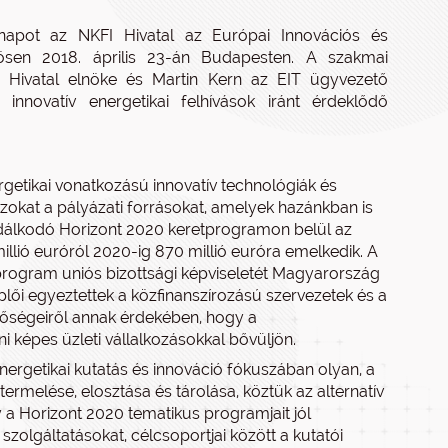
 napot az NKFI Hivatal az Európai Innovációs és
ösen 2018. április 23-án Budapesten. A szakmai
I Hivatal elnöke és Martin Kern az EIT ügyvezető
nnovatív energetikai felhívások iránt érdeklődő
getikai vonatkozású innovatív technológiák és
azokat a pályázati forrásokat, amelyek hazánkban is
zdálkodó Horizont 2020 keretprogramon belül az
illió euróról 2020-ig 870 millió euróra emelkedik. A
program uniós bizottsági képviseletét Magyarország
eplői egyeztettek a közfinanszírozású szervezetek és a
tőségeiről annak érdekében, hogy a
képes üzleti vállalkozásokkal bővüljön.
energetikai kutatás és innováció fókuszában olyan, a
termelése, elosztása és tárolása, köztük az alternatív
a Horizont 2020 tematikus programjait jól
 szolgáltatásokat, célcsoportjai között a kutatói