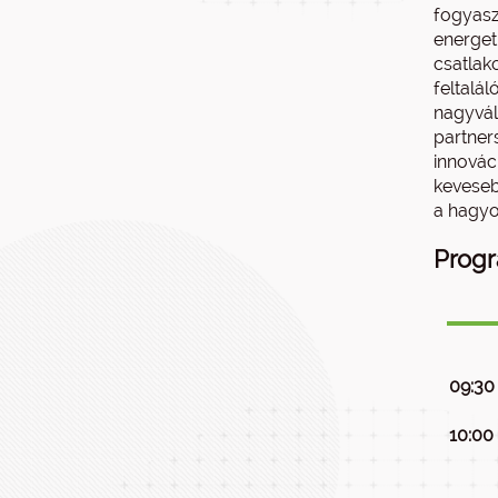
fogyasz
energet
csatlak
feltalál
nagyváll
partner
innováci
kevesebb
a hagyo
Prog
09:30
10:00 