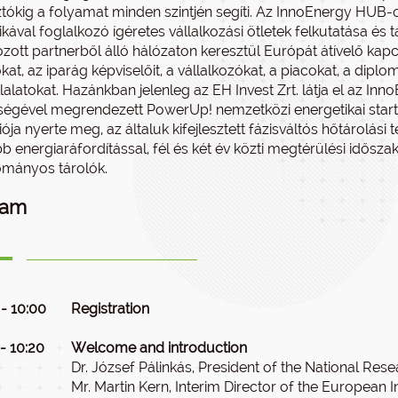
tókig a folyamat minden szintjén segíti. Az InnoEnergy HUB-ok
ikával foglalkozó ígéretes vállalkozási ötletek felkutatása és
ozott partnerből álló hálózaton keresztül Európát átívelő ka
ókat, az iparág képviselőit, a vállalkozókat, a piacokat, a dipl
alatokat. Hazánkban jelenleg az EH Invest Zrt. látja el az Inn
ségével megrendezett PowerUp! nemzetközi energetikai star
ója nyerte meg, az általuk kifejlesztett fázisváltós hőtárolá
 energiaráfordítással, fél és két év közti megtérülési időszak
mányos tárolók.
ram
 - 10:00
Registration
- 10:20
Welcome and introduction
Dr. József Pálinkás, President of the National Res
Mr. Martin Kern, Interim Director of the European 