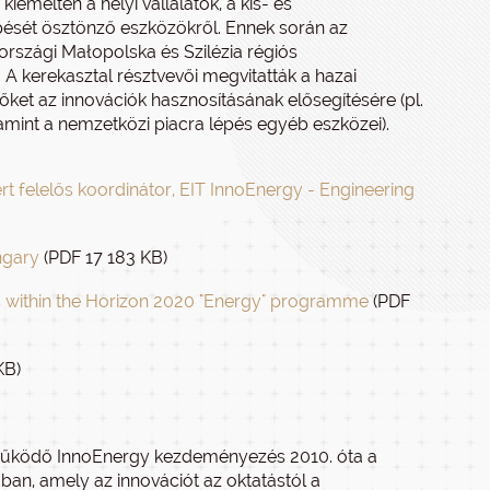
kiemelten a helyi vállalatok, a kis- és
ését ösztönző eszközökről. Ennek során az
országi Małopolska és Szilézia régiós
 A kerekasztal résztvevői megvitatták a hazai
dőket az innovációk hasznosításának elősegítésére (pl.
lamint a nemzetközi piacra lépés egyéb eszközei).
 felelős koordinátor, EIT InnoEnergy - Engineering
ngary
(PDF 17 183 KB)
s within the Horizon 2020 "Energy" programme
(PDF
KB)
l működő InnoEnergy kezdeményezés 2010. óta a
ban, amely az innovációt az oktatástól a