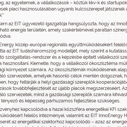
g, az egyetemek, a vállalkozások – köztük kkv-k és startupok
tések piaci hasznosulásában ugyanis kulcsszerepet játszanak
.”
Kern az EIT ügyvezető igazgatója hangsúlyozta, hogy az InnoEn
tható energia területén, amely szakértelmével páratlan szine
ódva.
Energy közép-európai regionális együttműködésekért felelő
ta az EIT tudásháromszög modelljét, mely szerint a kutatáss
ó szolgáltatás-rendszer és a képzésbe épített vállalkozói s
 hasznosítani. Kiemelte, hogy a vállalkozói ökoszisztéma m
gi környezet számára. Az ökoszisztémák működésének alapja, 
áló szervezetek, amelyek hasonló célok mentén dolgoznak, 
en, hogy feltárják a helyi gazdasági szereplők kooperációjába
ozások továbbfejlesztését az újabb piacok megszerzéséért. 
áló szervezetek, mind a gazdasági szereplők számára kihívást j
tényező és képesség párhuzamos fejlesztése szükséges.
zvényhez kapcsolódva a hazai közszféra energetikai KFI szakpol
űködésért felelős intézményei, valamint az EIT InnoEnergy H
erét az energetikai szektorhoz kapcsolódó – azaz az energet