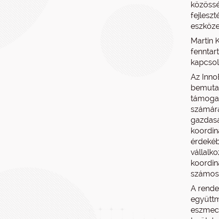
közössé
fejlesz
eszközei
Martin 
fenntar
kapcsol
Az Inno
bemutat
támogat
számára
gazdasá
koordin
érdekéb
vállalk
koordin
számos 
A rende
együttm
eszmecs