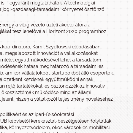
 is – egyaránt megtalálhatók. A technológiai
 a jogi-gazdasági-társadalmi környezet ösztönző
ergy a világ vezető üzleti akcelerátora a
rgiákat tesz lehetővé a Horizont 2020 programhoz
s koordinátora, Kamil Szydłowski előadásában
al megalapozott innovációt a vállalkozásokat
zemlélet együttműködésével lehet a társadalom
űködésének hatása meghatározó a társadalmi és
amikor vállalatokból, startupokból álló csoportok,
hálózatként kezdenek együttműködni annak
n rejlő tartalékokat, és ösztönözzék az innovatív
Az ökoszisztémák működése mind az állami
elent, hiszen a vállalkozói teljesítmény növeléséhez
itikáért és az ipari-felsőoktatási
UB képviselői kerekasztal-beszélgetésen folytattak
ika, környezetvédelem, okos városok és mobilitási