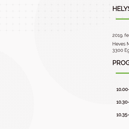
HELY
2019. fe
Heves M
3300 Ege
PRO
10.00
10.30
10.35