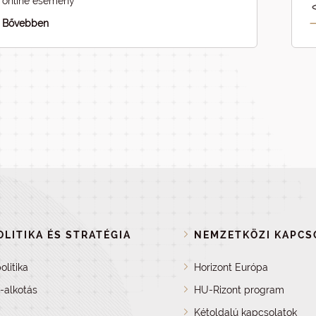
online esemény
Bővebben
LITIKA ÉS STRATÉGIA
NEMZETKÖZI KAPCS
olitika
Horizont Európa
a-alkotás
HU-Rizont program
Kétoldalú kapcsolatok