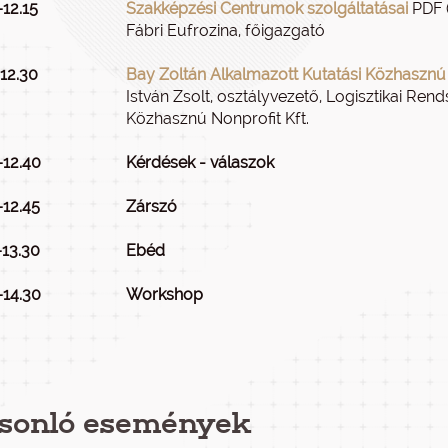
–12.15
Szakképzési Centrumok szolgáltatásai
PDF (
Fábri Eufrozina, főigazgató
–12.30
Bay Zoltán Alkalmazott Kutatási Közhasznú N
István Zsolt, osztályvezető, Logisztikai Ren
Közhasznú Nonprofit Kft.
–12.40
Kérdések - válaszok
–12.45
Zárszó
–13.30
Ebéd
–14.30
Workshop
sonló események