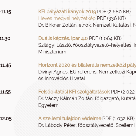
11.15
KFI pályázati irányok 2019
PDF (2 680 KB)
Heves megyei helyzetkép
PDF (336 KB)
Dr. Birkner Zoltán, elnök, Nemzeti Kutatási, F
11.30
Duális képzés, Ipar 4.0
PDF (1 064 KB)
Szilágyi László, főosztályvezető-helyettes, 
Minisztérium
11.45
Horizont 2020 és bilaterális nemzetközi pál
Divinyi Ágnes, EU referens, Nemzetközi Kapc
és Innovációs Hivatal
11.55
Felsőoktatási KFI szolgáltatások
PDF (2 022
Dr. Váczy Kálmán Zoltán, főigazgató, Kutatá
Egyetem
–12.05
A szellemi tulajdon védelme
PDF (1 032 KB)
Dr. Lábody Péter, főosztályvezető, Szellemi