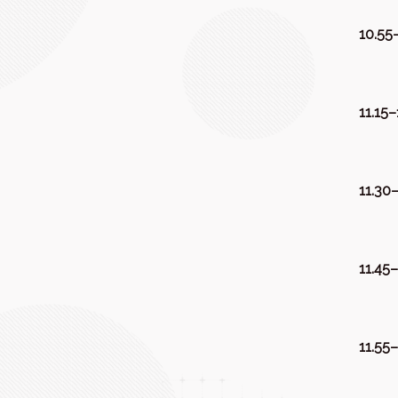
10.55–
11.15–
11.30–
11.45–
11.55