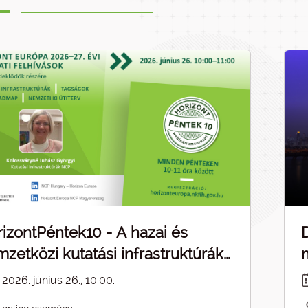
izontPéntek10 - A hazai és
zetközi kutatási infrastruktúrák
pcsolódásai - ELMARAD
2026. június 26., 10.00.