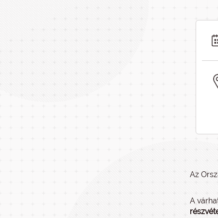
Az Orsz
A várha
részvéte