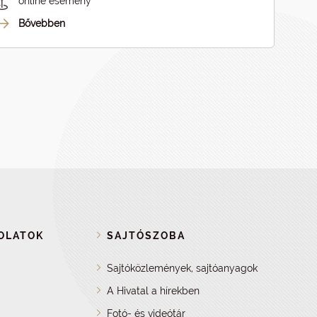
online esemény
Bővebben
OLATOK
SAJTÓSZOBA
Sajtóközlemények, sajtóanyagok
A Hivatal a hírekben
Fotó- és videótár