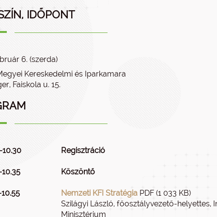
SZÍN, IDŐPONT
bruár 6. (szerda)
egyei Kereskedelmi és Iparkamara
r, Faiskola u. 15.
GRAM
–10.30
Regisztráció
–10.35
Köszöntő
–10.55
Nemzeti KFI Stratégia
PDF (1 033 KB)
Szilágyi László, főosztályvezető-helyettes, 
Minisztérium