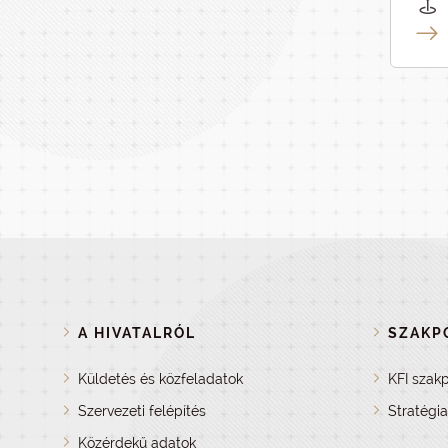
A HIVATALRÓL
SZAKPO
Küldetés és közfeladatok
KFI szakp
Szervezeti felépítés
Stratégi
Közérdekű adatok