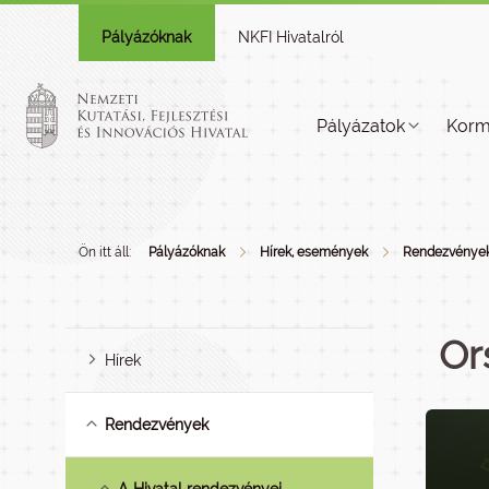
Pályázóknak
NKFI Hivatalról
Pályázatok
Korm
Ön itt áll:
Pályázóknak
Hírek, események
Rendezvénye
Or
Hírek
Rendezvények