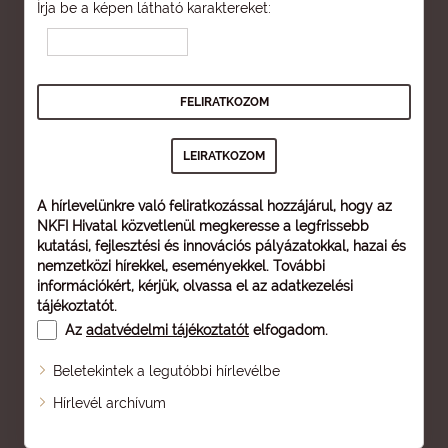
Írja be a képen látható karaktereket:
A hírlevelünkre való feliratkozással hozzájárul, hogy az
NKFI Hivatal közvetlenül megkeresse a legfrissebb
kutatási, fejlesztési és innovációs pályázatokkal, hazai és
nemzetközi hírekkel, eseményekkel. További
információkért, kérjük, olvassa el az
adatkezelési
tájékoztatót
.
Az
adatvédelmi tájékoztatót
elfogadom.
Beletekintek a legutóbbi hírlevélbe
Oldaltérkép
Hírlevél archívum
Nagyobb betű