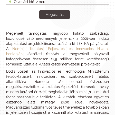
Olvasási idő: 2 perc
Megosztás
Megemelt támogatás, nagyobb kutatói szabadság,
közkinccsé váló eredmények jellemzik a 2021-ben induló
alapkutatási projektek finanszírozására kiírt OTKA pályázatot.
A
Nemzeti Kutatási, Fejlesztési és Innovációs Hivatal
honlapján
közzétett felhívás a megszokott pályázati
kategóriákban összesen 12,9 milliárd forint keretösszegű
forráshoz juttatja a kutatói kezdeményezésű projekteket.
Bódis József, az Innovációs és Technológiai Minisztérium
felsőoktatásért, innovációért és szakképzésért felelős
államtitkára kiemelte: „Az elmúlt évtizedben
megkétszereződtek a kutatás-fejlesztési források, tavaly
minden korábbi értéket meghaladva több mint 700 milliárd
forint hasznosult e területen. A kutatók létszáma egyetlen
esztendő alatt mintegy 2500 fővel növekedett.
Magyarország tudományos teljesítményéhez a továbbiakban
is jelentősen hozzájárul a kiszámítható kutatásfinanszírozás,