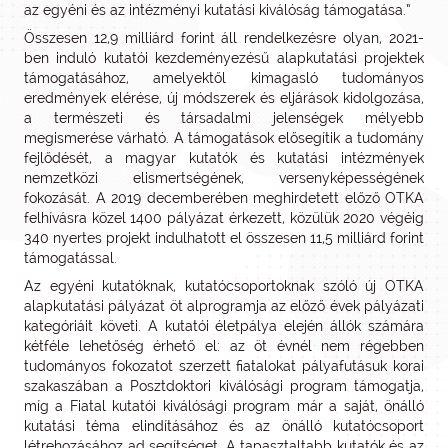
az egyéni és az intézményi kutatási kiválóság támogatása.”
Összesen 12,9 milliárd forint áll rendelkezésre olyan, 2021-
ben induló kutatói kezdeményezésű alapkutatási projektek
támogatásához, amelyektől kimagasló tudományos
eredmények elérése, új módszerek és eljárások kidolgozása,
a természeti és társadalmi jelenségek mélyebb
megismerése várható. A támogatások elősegítik a tudomány
fejlődését, a magyar kutatók és kutatási intézmények
nemzetközi elismertségének, versenyképességének
fokozását. A 2019 decemberében meghirdetett előző OTKA
felhívásra közel 1400 pályázat érkezett, közülük 2020 végéig
340 nyertes projekt indulhatott el összesen 11,5 milliárd forint
támogatással.
Az egyéni kutatóknak, kutatócsoportoknak szóló új OTKA
alapkutatási pályázat öt alprogramja az előző évek pályázati
kategóriáit követi. A kutatói életpálya elején állók számára
kétféle lehetőség érhető el: az öt évnél nem régebben
tudományos fokozatot szerzett fiatalokat pályafutásuk korai
szakaszában a Posztdoktori kiválósági program támogatja,
míg a Fiatal kutatói kiválósági program már a saját, önálló
kutatási téma elindításához és az önálló kutatócsoport
létrehozásához ad segítséget. A tapasztaltabb kutatók és az