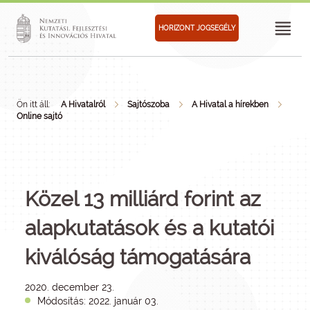
HORIZONT JOGSEGÉLY
Ön itt áll:
A Hivatalról
Sajtószoba
A Hivatal a hírekben
Online sajtó
Közel 13 milliárd forint az
alapkutatások és a kutatói
kiválóság támogatására
2020. december 23.
Módosítás: 2022. január 03.