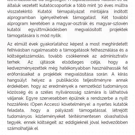
általuk vezetett kutatócsoportok a több mint 30 éves múltra
visszatekintő Kutatói témapályázat mintájára indított
alprogramban igényelhetnek támogatást. Két további
alprogram keretében a magyar-osztrák és magyar-szlovén
kutatói együttműködésben megvalósított projektek
támogatására is mód nyílik.
Az elmúlt évek gyakorlatához képest a most meghirdetett
felhívásban rugalmasabb a támogatások felhasználása és a
költségelszámolás, tovább csökkennek az adminisztratív
terhek. Az újítások elsődleges célja, hogy a
kedvezményezettek még hatékonyabban használhassák fel
erőforrásaikat a projektek megvalósítása során. A kiírás
hangsúlyt helyez a publikációs teljesítményre annak
érdekében, hogy az eredmények a nemzetközi tudományos
közösség és a széles nyilvánosság számára is láthatóvá
váljanak. Egyre szervesebben épülnek a rendszerbe a nyílt
hozzáférés (Open Access) követelményei: a nyertes kutatók
feladata, hogy a pályázati támogatással létrejött
tudományos közleményeket térítésmentesen olvashatóvá
tegyék, ennek költségeit az eddigieknél jóval kedvezőbben
számolhatják el.