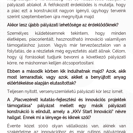
pályázati ablakot. A felfokozott érdeklődés is mutatja, hogy
a piac ezt a konstrukciót nagyon igényli, úgyhogy terveink
szerint szeptemberben újra megnyitjuk majd.
Akkor lesz újabb pályázati lehetősége az érdeklődőknek?
Személyes küldetésemnek tekintem, hogy minden
életképes, piacorientált, hasznosítható innováció valamilyen
támogatáshoz jusson. Vagyis már tervezőasztalon van a
folytatás, de a részletek még egyeztetés alatt állnak. Célom,
hogy új forrásokat tudjunk bevonni a következő pályázati
körre, ne máshonnan kelljen átcsoportosítani.
Ebben a második körben kik indulhatnak majd? Azok, akik
most lemaradtak, vagy azok, akiket a benyújtott anyag
előértékelése alapján elutasítottak?
Teljesen nyitott, versenyszemléletű pályázati kör lesz ismét.
A „Piacvezérelt kutatás-fejlesztési és innovációs projektek
támogatása” pályázat mellett egy másik pályázati
konstrukció is elindult, amely a „KKV Start Innováció” névre
hallgat. Ennek mi a lényege és kiknek szól?
Évente közel 1000 olyan vállalkozás van, akinek van
szakértelme az innovációhoz és már rutinos pályázónak