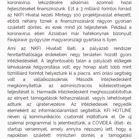
koronavírus leküzdésére alkalmas azonnali hazai
fejlesztéseket finanszírozunk. Ezt a 3 milliárd forintos forrást
az NKFI Hivatal kezeli. Mintegy 100 projektjavaslat érkezett,
ebből néhány tíznek a finanszírozásáról nagyon gyorsan
született döntés, és ezek mind jól teljesítenek. Például a
koronavírus ellen Ázsiában már hatékonynak bizonyult
Favipiravir gyógyszer magyarországi gyártása is ilyen.
Ami az NKFI Hivatalt illeti, a pályázati rendszer
fenntarthatósága érdekében négy területen hozott gyors
intézkedéseket. A legfontosabb talán a pályázati előlegek
lehívásának felgyorsítása volt, egy hónap alatt több mint
tízmilliárd forintot helyeztünk ki a piacra, ami óriási segítség
volt a vállalkozásoknak. Második intézkedésként
megkönnyítettük az adminisztrációs kötelezettségek
teljesítését is. Harmadik intézkedésként meghosszabbítottuk
az elnyert támogatások felhasználását, vagyis lehetőséget
adtunk az újratervezésre. Az intézkedések negyedik
elemeként az információáramlást segítettük, KFI HOTLINE
néven új kommunikációs csatornát indítottunk el. De új
szakmai programmal is jelentkeztünk, a COVIDEA ötlet- és
startup versennyel, amely annyira népszerű lett, hogy a
napokban született miniszteri döntés a támogatási