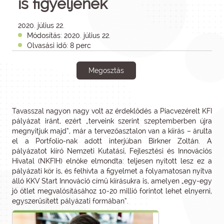
is figyeljenek
2020. július 22.
Módosítás: 2020. július 22.
Olvasási idő: 8 perc
Megosztás
Tavasszal nagyon nagy volt az érdeklődés a Piacvezérelt KFI
pályázat iránt, ezért „terveink szerint szeptemberben újra
megnyitjuk majd”, már a tervezőasztalon van a kiírás – árulta
el a Portfolio-nak adott interjúban Birkner Zoltán. A
pályázatot kiíró Nemzeti Kutatási, Fejlesztési és Innovációs
Hivatal (NKFIH) elnöke elmondta: teljesen nyitott lesz ez a
pályázati kör is, és felhívta a figyelmet a folyamatosan nyitva
álló KKV Start Innováció című kiírásukra is, amelyen „egy-egy
jó ötlet megvalósításához 10-20 millió forintot lehet elnyerni,
egyszerűsített pályázati formában”.