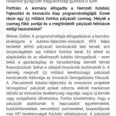
Favipiravir gyógyszer magyarországi gyártása is ilyen”.
Portfolio: A kormány elfogadta a Nemzeti Kutatási,
Fejlesztési és Innovációs Alap programstratégiáját. Ennek
része egy 53 milliárd forintos pályázati csomag. Melyek a
csomag főbb pontjai és a meghirdetett pályázati felhívások
eddigi tapasztalatai?
Birkner Zoltán: A programstratégia elfogadásával a kormány
jóváhagyta a kutatás-fejlesztés-innováció (KFI) teljes
területét érintő pályázati konstrukciók idei terveit, ami
összességében 145 milliárd forintos keret. Ez lefedi az
alapkutatás és az alkalmazott kutatás támogatását – ezen
belül a gazdaságilag és társadalmilag kiemelt témák
finanszírozását, illetve a vállalati innovációk ösztönzését is. A
nemrég megnyílt 53 milliárd keretösszegű pályázati
konstrukciók többsége az innováció támogatására fókuszál.
A „Piacvezérelt kutatás-fejlesztési és innovációs projektek
támogatása” pályázat azokat célozza, akiknél markánsan
látható az innovációs tevékenység végcélja, vagyis új termék
vagy szolgáltatás létrehozása. Fontos követelmény, hogy a
pályázók alakítsanak ki kapcsolatot egyetemekkel,
kutatóintézetekkel, nemzetközi partnerekkel, kooperáljanak
más KFI tevékenységet folytató vállalkozással. A pályázati