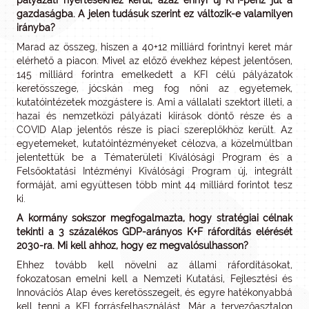
gazdaságba. A jelen tudásuk szerint ez változik-e valamilyen
irányba?
Marad az összeg, hiszen a 40+12 milliárd forintnyi keret már
elérhető a piacon. Mivel az előző évekhez képest jelentősen,
145 milliárd forintra emelkedett a KFI célú pályázatok
keretösszege, jócskán meg fog nőni az egyetemek,
kutatóintézetek mozgástere is. Ami a vállalati szektort illeti, a
hazai és nemzetközi pályázati kiírások döntő része és a
COVID Alap jelentős része is piaci szereplőkhöz került. Az
egyetemeket, kutatóintézményeket célozva, a közelmúltban
jelentettük be a Tématerületi Kiválósági Program és a
Felsőoktatási Intézményi Kiválósági Program új, integrált
formáját, ami együttesen több mint 44 milliárd forintot tesz
ki.
A kormány sokszor megfogalmazta, hogy stratégiai célnak
tekinti a 3 százalékos GDP-arányos K+F ráfordítás elérését
2030-ra. Mi kell ahhoz, hogy ez megvalósulhasson?
Ehhez tovább kell növelni az állami ráfordításokat,
fokozatosan emelni kell a Nemzeti Kutatási, Fejlesztési és
Innovációs Alap éves keretösszegeit, és egyre hatékonyabbá
kell tenni a KFI forrásfelhasználást. Már a tervezőasztalon