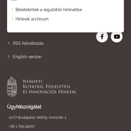
Beletekintek a legutóbbi hírlevélbe
Oldaltérkép
Hírlevél archívum
Nagyobb betű
RSS feliratkozás
English version
Ügyfélszolgálat
1077 Budapest, Kéthly Anna tér 1.
+36 1 795 9500