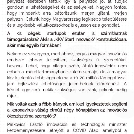
pályázat esetében tettük. Így a pályázók jól át tudják
gondolni a lehetőségeiket és az esélyeiket. Nagyon fontos,
hogy mindenkit arra bátorítsunk: merjen újítani, merjen
pályázni. Célunk, hogy Magyarország legkisebb településére
és a legkisebb vállalkozásokhoz is eljusson ez a gondolat.
A kis cégek, startupok ezután is számíthatnak
támogatásokra? Akár a „KKV Start Innováció” konstrukcióban,
akár más egyéb formában?
Nekem ez szívügyem, mert ahhoz, hogy a magyar innovációs
rendszer jobban teljesítsen, szükséges új szereplőket
bevonni. Lehet, hogy világra szóló, átütő innovációk nem
ebben a mérettartományban születnek majd, de a magyar
kkv-k jelentős többségének ma a 10-20 milliós támogatással
járó fejlesztési lehetőségek jelenthetnek előrelépést. A
képlet egyszerű: nekik szükségük van ránk, nekünk pedig
rájuk.
Mik voltak azok a főbb irányok, amikkel igyekeztetek segíteni
a koronavírus-válság elmúlt négy hónapjában az innovációs
ökoszisztéma szereplőit?
Palkovics László innovációs és technológiai miniszter
kezdeményezésére létrejött a COVID Alap, amelyből a