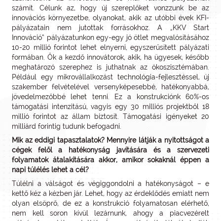
számít. Célunk az, hogy új szereplőket vonzzunk be az
innovációs környezetbe, olyanokat, akik az utóbbi évek KFI-
pályázatain nem jutottak forrásokhoz. A „KKV Start
Innováció” pályázatunkon egy-egy jó ötlet megvalósításához
10-20 millió forintot lehet elnyerni, egyszerűsített pályázati
formában. Ők a kezdő innovátorok, akik, ha ügyesek, később
meghatározó szerephez is juthatnak az ökoszisztémában.
Például egy mikrovállalkozást technológia-fejlesztéssel, új
szakember felvételével versenyképesebbé, hatékonyabbá,
jövedelmezőbbé lehet tenni. Ez a konstrukciónk 60%-os
támogatási intenzitású, vagyis egy 30 milliós projektből 18
millió forintot az állam biztosít. Támogatási igényeket 20
milliárd forintig tudunk befogadni.
Mik az eddigi tapasztalatok? Mennyire látják a nyitottságot a
cégek felől a hatékonyság javítására és a szervezeti
folyamatok átalakítására akkor, amikor sokaknál éppen a
napi túlélés lehet a cél?
Túlélni a válságot és végiggondolni a hatékonyságot – e
kettő kéz a kézben jár. Lehet, hogy az érdeklődés emiatt nem
olyan elsöprő, de ez a konstrukció folyamatosan elérhető,
nem kell soron kívül lezárnunk, ahogy a piacvezérelt