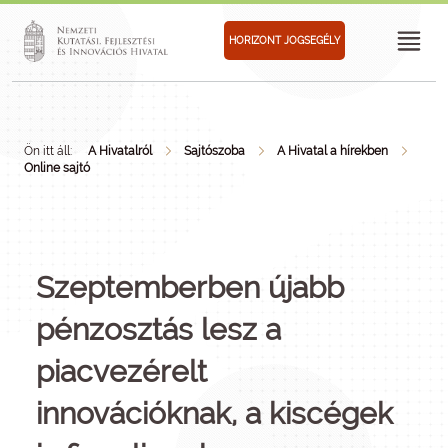
HORIZONT JOGSEGÉLY
Ön itt áll:
A Hivatalról
Sajtószoba
A Hivatal a hírekben
Online sajtó
Szeptemberben újabb
pénzosztás lesz a
piacvezérelt
innovációknak, a kiscégek