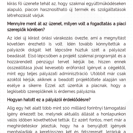
kiírás fő üzenete tehát az, hogy szakmai együttműködéseken
alapuló, piacon hasznosítható új termék és szolgáltatások
létrehozását várjuk.
Mennyire ment át az üzenet, milyen volt a fogadtatás a piaci
szereplők körében?
Az idei új kiírást óriási várakozás övezte, ami a megnyitást
követően érezhető is volt. Idén tovább könnyítettük a
pályázók dolgát: két lépcsőre húztuk szét a pályázat
beadását. Első lépcsőben a projekt szakmai programját és a
hozzárendelt pénzügyi tervet kérjük be, hiszen ennek
összeállítása jóval kevesebb erőforrást igényel a cégektől,
mint egy teljes pályázati adminisztráció. Utóbbit már csak
azoktól kérjük, akiknek a beadott projektötlete alapján van
esélye a sikerre. Ezzel azt üzentük a piacnak, hogy a
legkisebb szereplőknek is érdemes pályáznia.
Hogyan hatott ez a pályázói érdeklődésre?
Alig egy hét alatt több mint 100 milliárd forintnyi támogatási
igény érkezett be, melynek aktuális állását a honlapunkon
valós időben követhetővé tettük. Ez azért fontos, mert már a
meghirdetéskor jeleztük, hogy ha a benyújtott igények
meghaladják a keretösszeg két és félszeresét, lezárjuk a