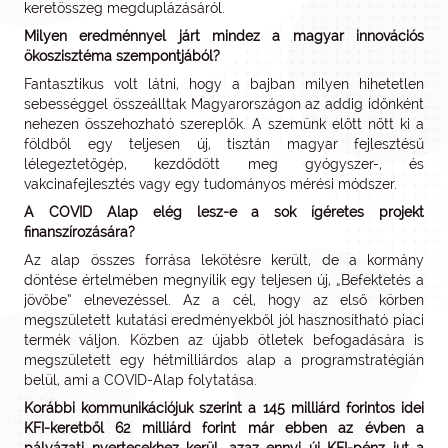
keretösszeg megduplázásáról.
Milyen eredménnyel járt mindez a magyar innovációs
ökoszisztéma szempontjából?
Fantasztikus volt látni, hogy a bajban milyen hihetetlen
sebességgel összeálltak Magyarországon az addig időnként
nehezen összehozható szereplők. A szemünk előtt nőtt ki a
földből egy teljesen új, tisztán magyar fejlesztésű
lélegeztetőgép, kezdődött meg gyógyszer-, és
vakcinafejlesztés vagy egy tudományos mérési módszer.
A COVID Alap elég lesz-e a sok ígéretes projekt
finanszírozására?
Az alap összes forrása lekötésre került, de a kormány
döntése értelmében megnyílik egy teljesen új, „Befektetés a
jövőbe” elnevezéssel. Az a cél, hogy az első körben
megszületett kutatási eredményekből jól hasznosítható piaci
termék váljon. Közben az újabb ötletek befogadására is
megszületett egy hétmilliárdos alap a programstratégián
belül, ami a COVID-Alap folytatása.
Korábbi kommunikációjuk szerint a 145 milliárd forintos idei
KFI-keretből 62 milliárd forint már ebben az évben a
pályázati nyertesekhez kerül, azaz ennyi új KFI-pénz jut a