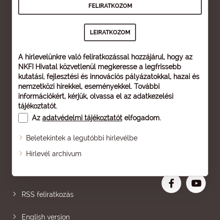
A hírlevelünkre való feliratkozással hozzájárul, hogy az
NKFI Hivatal közvetlenül megkeresse a legfrissebb
kutatási, fejlesztési és innovációs pályázatokkal, hazai és
nemzetközi hírekkel, eseményekkel. További
információkért, kérjük, olvassa el az
adatkezelési
tájékoztatót
.
Az
adatvédelmi tájékoztatót
elfogadom.
Beletekintek a legutóbbi hírlevélbe
Oldaltérkép
Hírlevél archívum
Nagyobb betű
RSS feliratkozás
English version