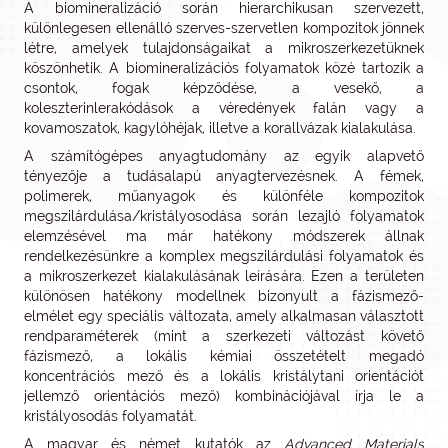
A biomineralizáció során hierarchikusan szervezett,
különlegesen ellenálló szerves-szervetlen kompozitok jönnek
létre, amelyek tulajdonságaikat a mikroszerkezetüknek
köszönhetik. A biomineralizációs folyamatok közé tartozik a
csontok, fogak képződése, a vesekő, a
koleszterinlerakódások a véredények falán vagy a
kovamoszatok, kagylóhéjak, illetve a korallvázak kialakulása.
A számítógépes anyagtudomány az egyik alapvető
tényezője a tudásalapú anyagtervezésnek. A fémek,
polimerek, műanyagok és különféle kompozitok
megszilárdulása/kristályosodása során lezajló folyamatok
elemzésével ma már hatékony módszerek állnak
rendelkezésünkre a komplex megszilárdulási folyamatok és
a mikroszerkezet kialakulásának leírására. Ezen a területen
különösen hatékony modellnek bizonyult a fázismező-
elmélet egy speciális változata, amely alkalmasan választott
rendparaméterek (mint a szerkezeti változást követő
fázismező, a lokális kémiai összetételt megadó
koncentrációs mező és a lokális kristálytani orientációt
jellemző orientációs mező) kombinációjával írja le a
kristályosodás folyamatát.
A magyar és német kutatók az
Advanced Materials