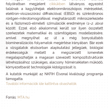
folyóiratban megjelent
cikkükben
látványos egyezést
találnak a kagylóhéjak elektronmikroszkópos mérésekkel,
elektron-visszaszórási diffrakcióval (EBSD) és szinkrotronos
röntgen-mikrotomográfiával meghatározott mikroszerkezete
és a fázismező-elméleti szimulációk eredménye (
1–2. ábra
)
között. Ezzel első alkalommal került sor ilyen összetett
szerkezetek matematikai és számítógépes modellezésére,
amivel megnyílhat az út a még bonyolultabb
biomineralizációs folyamatok megértése irányában. Bár ezek
a vizsgálatok elsősorban alapkutatási jellegűek, biológiai
érdekességük mellett a megszerzett ismeretek
megalapozhatják a magasan szevezett kompozitstruktúrák
létrehozásához szükséges, alacsony hőmérsékleten működő,
környezetbarát technológiák kidolgozását is.
A kutatók munkáját az NKFIH Élvonal kiválósági programja
támogatta.
További információk ide kattintva olvashatók.
Forrás:
MTA.hu