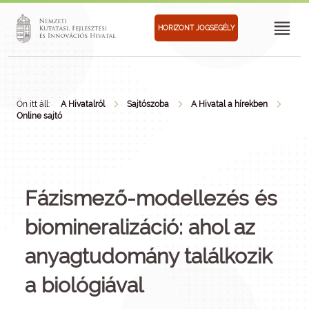
HORIZONT JOGSEGÉLY
Ön itt áll:
A Hivatalról
Sajtószoba
A Hivatal a hírekben
Online sajtó
Fázismező-modellezés és
biomineralizáció: ahol az
anyagtudomány találkozik
a biológiával