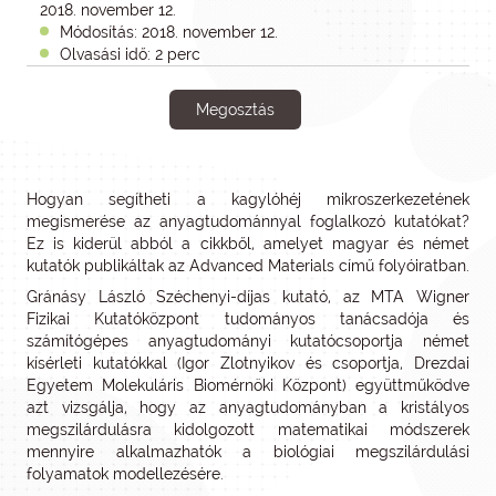
2018. november 12.
Módosítás: 2018. november 12.
Olvasási idő: 2 perc
Megosztás
Hogyan segítheti a kagylóhéj mikroszerkezetének
megismerése az anyagtudománnyal foglalkozó kutatókat?
Ez is kiderül abból a cikkből, amelyet magyar és német
kutatók publikáltak az Advanced Materials című folyóiratban.
Gránásy László Széchenyi-díjas kutató, az MTA Wigner
Fizikai Kutatóközpont tudományos tanácsadója és
számítógépes anyagtudományi kutatócsoportja német
kísérleti kutatókkal (Igor Zlotnyikov és csoportja, Drezdai
Egyetem Molekuláris Biomérnöki Központ) együttműködve
azt vizsgálja, hogy az anyagtudományban a kristályos
megszilárdulásra kidolgozott matematikai módszerek
mennyire alkalmazhatók a biológiai megszilárdulási
folyamatok modellezésére.