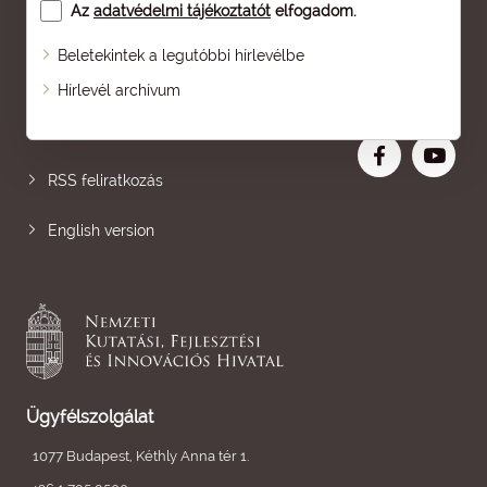
Az
adatvédelmi tájékoztatót
elfogadom.
Beletekintek a legutóbbi hírlevélbe
Oldaltérkép
Hírlevél archívum
Nagyobb betű
RSS feliratkozás
English version
Ügyfélszolgálat
1077 Budapest, Kéthly Anna tér 1.