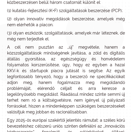
közbeszerzésen belül három csatornát különít el:
(1) kutatás-fejlesztési (K+F) szolgáltatások beszerzése (PCP);
(2) olyan innovatív megoldások beszerzése, amelyek még
nem elérhetők a piacon;
(3) olyan eszközök, szolgáltatások, amelyek már léteznek, de
még nem terjedtek el.
A cél nem pusztán az „új” megvétele, hanem a
közszolgáltatások minőségének javítása, a zöld és digitális
átállás gyorsítása, az egészségügy és honvédelem
folyamatos korszerűsítése, úgy, hogy ez egyben a hazai
KKV‑k és startupok piacra jutását is segítse. Az egyik
legfontosabb tényező, hogy a beszerző ne specifikációkat
adjon meg, hanem fogalmazza meg megoldandó
problémáját, elérendő céljait és arra keresse a
legelőnyösebb megoldást. Ráadásul mindez szinte semmi új
terhet nem ró a költségvetésre, nem igényel új pályázati
forrásokat, hiszen a mindenképpen szükséges beszerzéseket
valósítjuk meg jobban és racionálisabban.
Egy 2025‑ös európai szakértői jelentés rámutat: a széles körű
bevezetéshez célszerű uniós szinten definiálni az „innovációs