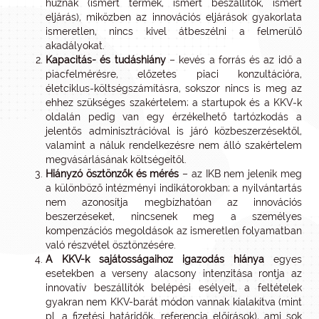
húznak (ismert termék, ismert beszállítók, ismert
eljárás), miközben az innovációs eljárások gyakorlata
ismeretlen, nincs kivel átbeszélni a felmerülő
akadályokat.
Kapacitás- és tudáshiány
– kevés a forrás és az idő a
piacfelmérésre, előzetes piaci konzultációra,
életciklus‑költségszámításra, sokszor nincs is meg az
ehhez szükséges szakértelem; a startupok és a KKV‑k
oldalán pedig van egy érzékelhető tartózkodás a
jelentős adminisztrációval is járó közbeszerzésektől,
valamint a náluk rendelkezésre nem álló szakértelem
megvásárlásának költségeitől.
Hiányzó ösztönzők és mérés
– az IKB nem jelenik meg
a különböző intézményi indikátorokban; a nyilvántartás
nem azonosítja megbízhatóan az innovációs
beszerzéseket, nincsenek meg a személyes
kompenzációs megoldások az ismeretlen folyamatban
való részvétel ösztönzésére.
A KKV-k sajátosságaihoz igazodás hiánya
egyes
esetekben a verseny alacsony intenzitása rontja az
innovatív beszállítók belépési esélyeit, a feltételek
gyakran nem KKV-barát módon vannak kialakítva (mint
pl. a fizetési határidők, referencia előírások), ami sok