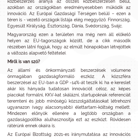
közbeszerzés aránya az összes közbeszerzésen belül,
azokban az országokban eredményesebben működik az
innováció. Az Európai Gazdasági Térségen belüli – ezen a
téren is - vezető országok listája elég meggyőző: Finnország,
Egyesült Királyság, Észtország, Dánia, Svédország, Svájc.
Magyarország ezen a területen ma még nem áll előkelő
helyen az EU-tagországok között, de a cikk második
részében látni fogjuk, hogy az elmúlt hónapokban létrejöttek
a változás alapvető feltételei.
Miről is van szó?
Az állami és önkormányzati beszerzések volumene
önmagában gazdaságformáló eszköz. A közszféra
beszerzései az EU‑ban a GDP ~14%‑át teszik ki; ha e kereslet
akár kis hányada tudatosan innovációt céloz, az képes
piacokat formálni, KKV‑kat skálázni, startupoknak referenciát
teremteni és jobb minőségű közszolgáltatásokat létrehozni
ugyanazon (vagy alacsonyabb) élettartam‑költség mellett.
Mindezen előnyök ellenére a legtöbb országban a
gazdaságpolitika alulhasznosítja ezt az eszközt. Rövidesen
rátérünk ennek okaira is.
Az Európai Bizottság 2021‑es iránymutatása az innovációs