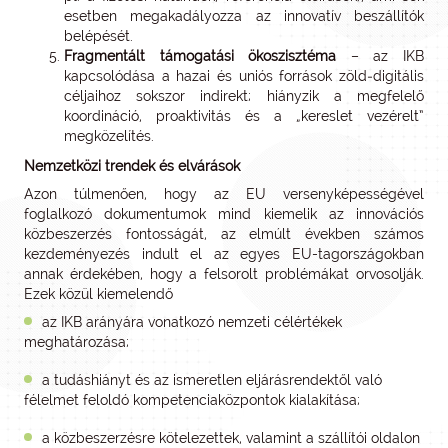
esetben megakadályozza az innovatív beszállítók
belépését.
Fragmentált támogatási ökoszisztéma
– az IKB
kapcsolódása a hazai és uniós források zöld‑digitális
céljaihoz sokszor indirekt; hiányzik a megfelelő
koordináció, proaktivitás és a „kereslet vezérelt”
megközelítés.
Nemzetközi trendek és elvárások
Azon túlmenően, hogy az EU versenyképességével
foglalkozó dokumentumok mind kiemelik az innovációs
közbeszerzés fontosságát, az elmúlt években számos
kezdeményezés indult el az egyes EU-tagországokban
annak érdekében, hogy a felsorolt problémákat orvosolják.
Ezek közül kiemelendő
az IKB arányára vonatkozó nemzeti célértékek
meghatározása;
a tudáshiányt és az ismeretlen eljárásrendektől való
félelmet feloldó kompetenciaközpontok kialakítása;
a közbeszerzésre kötelezettek, valamint a szállítói oldalon