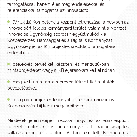
támogatással, hanem éles megrendelésekkel és
referenciákkal támogatná az innovációt);
(Virtuális) Kompetencia központ létrehozása, amelyben az
innovációért felelős kormányzati terület, valamint a Nemzeti
Innovációs Ügynökség szorosan együttműködik a
Közbeszerzési Hatósággal és a Digitális Kormányzati
Ügynökséggel az IKB projektek sokoldalú támogatása
érdekében;
cselekvési tervet kell készíteni, és már 2026-ban
mintaprojekteket (vagyis IKB eljárásokat) kell elindítani;
meg kell teremteni a mérés feltételeit IKB mutatók
bevezetésével;
a legjobb projektek lebonyolítói részére Innovációs
Közbeszerzési Díj kerül megalapításra.
Mindezek jelentőségét fokozza, hogy ez az első explicit,
nemzeti célérték és intézményesített kapacitásépítési
vállalás ezen a területen. A fent említett Kompetencia