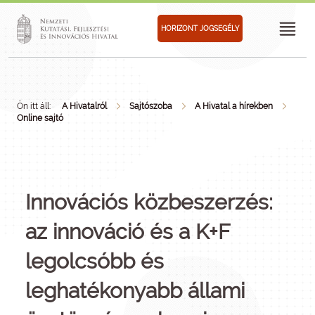
HORIZONT JOGSEGÉLY
Ön itt áll:
A Hivatalról
Sajtószoba
A Hivatal a hírekben
Online sajtó
Innovációs közbeszerzés:
az innováció és a K+F
legolcsóbb és
leghatékonyabb állami