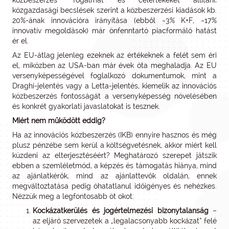
közbeszerzés” fogalmát és célértékeket állítani;
közgazdasági becslések szerint a közbeszerzési kiadások kb.
20%-ának innovációra irányítása (ebből ~3% K+F, ~17%
innovatív megoldások) már önfenntartó piacformáló hatást
ér el.
Az EU-átlag jelenleg ezeknek az értékeknek a felét sem éri
el, miközben az USA-ban már évek óta meghaladja. Az EU
versenyképességével foglalkozó dokumentumok, mint a
Draghi-jelentés vagy a Letta-jelentés, kiemelik az innovációs
közbeszerzés fontosságát a versenyképesség növelésében
és konkrét gyakorlati javaslatokat is tesznek.
Miért nem működött eddig?
Ha az innovációs közbeszerzés (IKB) ennyire hasznos és még
plusz pénzébe sem kerül a költségvetésnek, akkor miért kell
küzdeni az elterjesztéséért? Meghatározó szerepet játszik
ebben a szemléletmód, a képzés és támogatás hiánya, mind
az ajánlatkérők, mind az ajánlattevők oldalán, ennek
megváltoztatása pedig óhatatlanul időigényes és nehézkes.
Nézzük meg a legfontosabb öt okot:
Kockázatkerülés és jogértelmezési bizonytalanság
–
az eljáró szervezetek a „legalacsonyabb kockázat” felé