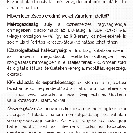
Központ alapító okiratát még 2025 decemberében alá is írta
a három partner.
Milyen jelentősebb eredményeket várunk mindettől?
Makrogazdasági súly:
a közbeszerzés nagyságrendje
önmagában piacformáló; az EU‑átlag a GDP ~13–14%-a,
(Magyarországon 5-7%), így az IKB‑arány kis növelésének is
sok milliárd forintos kereslet‑átalakító hatása lehet itthon.
Közszolgáltatási hatékonyság:
a Bizottság kutatásai szerint
az innovatív megoldások élettartam‑költségben és
szolgáltatás minőségben is felülteljesítenek – különösen zöld
és digitális átállási területeken (energia, mobilitás, egészség,
oktatás).
KKV‑skálázás és exportképesség:
az IKB már a fejlesztési
fázisban „első megrendelőt” ad, ami áttöri a „nincs referencia
→ nincs vevő” csapdát a hazai DeepTech és GovTech
vállalkozásoknál, startupoknál.
Összefoglalva:
Az innovációs közbeszerzés nem jogtechnikai
„szorgalmi” feladat, hanem nemzetgazdasági és vállalati
versenyképességi kérdés. Az EU‑s irányelvi és hazai jogi
háttér adott, most az intézményi tudás és kapacitás
megteremtése, a mérés és az ösztönzők összehangolása a