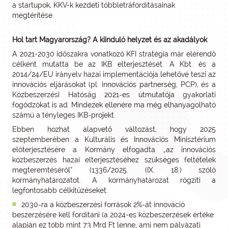
a startupok, KKV-k kezdeti többletráfordításainak
megtérítése.
Hol tart Magyarország? A kiinduló helyzet és az akadályok
A 2021-2030 időszakra vonatkozó KFI stratégia már elérendő
célként mutatta be az IKB elterjesztését. A Kbt. és a
2014/24/EU irányelv hazai implementációja lehetővé teszi az
innovációs eljárásokat (pl. innovációs partnerség, PCP), és a
Közbeszerzési Hatóság 2021‑es útmutatója gyakorlati
fogódzókat is ad. Mindezek ellenére ma még elhanyagolható
számú a tényleges IKB‑projekt.
Ebben hozhat alapvető változást, hogy 2025
szeptemberében a Kulturális és Innovációs Minisztérium
előterjesztésére a Kormány elfogadta „az innovációs
közbeszerzés hazai elterjesztéséhez szükséges feltételek
megteremtéséről” (1336/2025. (IX. 18.) szóló
kormányhatározatot. A kormányhatározat rögzíti a
legfontosabb célkitűzéseket:
2030‑ra a közbeszerzési források 2%‑át innováció
beszerzésére kell fordítani (a 2024-es közbeszerzések értéke
alapján ez több mint 73 Mrd Ft lenne, ami nem pályázati