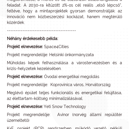
feladat. A 2030‑ra kitűzött 2%‑os cél reális „első lépcső”,
feltéve, hogy a mintaprojektek gyorsan demonstrálják: az
innováció nem közbeszerzési kockázat, hanem megtérülő
közérdek.
----------------------------------------
Néhány érdekesebb példa:
Projekt elnevezése:
Space4Cities
Projekt megrendelője: Helsinki önkormányzata
Műholdas képek felhasználása a várostervezésben és a
krízis-helyzetek kezelésében.
Projekt elnevezése:
Óvodai energetikai megoldás
Projekt megrendelője: Koprovinica város, Horvátország
Meglévő épület teljes funkcionális és energetikai felújítása,
az élettartam‑költség minimalizálásával.
Projekt elnevezése:
Yeti Snow Technology
Projekt megrendelője: Avinor (norvég állami repülőtér
üzemeltető)
K+F projekt (PCP) rendszerben működő vezető nélküli