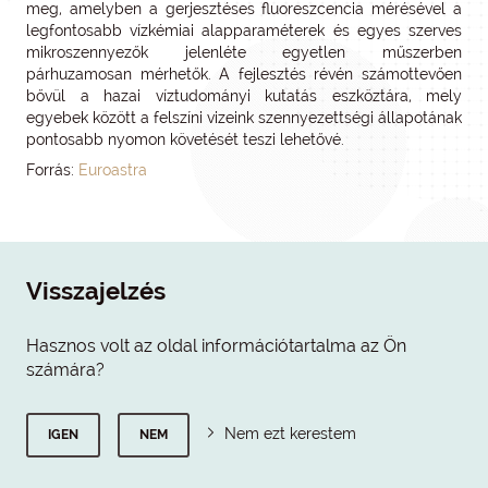
meg, amelyben a gerjesztéses fluoreszcencia mérésével a
legfontosabb vízkémiai alapparaméterek és egyes szerves
mikroszennyezők jelenléte egyetlen műszerben
párhuzamosan mérhetők. A fejlesztés révén számottevően
bővül a hazai víztudományi kutatás eszköztára, mely
egyebek között a felszíni vizeink szennyezettségi állapotának
pontosabb nyomon követését teszi lehetővé.
Forrás:
Euroastra
Visszajelzés
Hasznos volt az oldal információtartalma az Ön
számára?
Nem ezt kerestem
IGEN
NEM