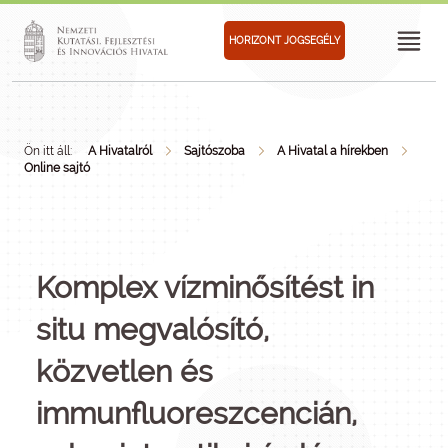
HORIZONT JOGSEGÉLY
Ön itt áll:
A Hivatalról
Sajtószoba
A Hivatal a hírekben
Online sajtó
Komplex vízminősítést in
situ megvalósító,
közvetlen és
immunfluoreszcencián,