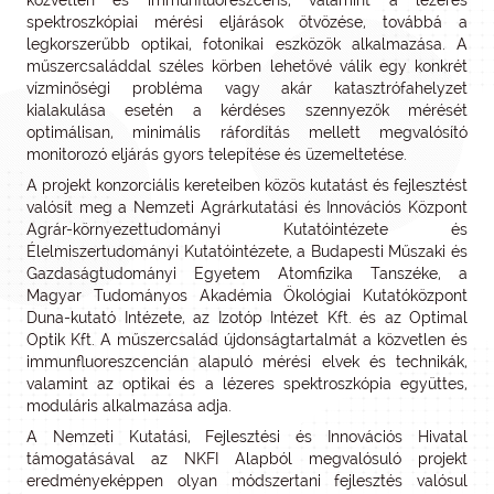
közvetlen és immunfluoreszcens, valamint a lézeres
spektroszkópiai mérési eljárások ötvözése, továbbá a
legkorszerűbb optikai, fotonikai eszközök alkalmazása. A
műszercsaláddal széles körben lehetővé válik egy konkrét
vízminőségi probléma vagy akár katasztrófahelyzet
kialakulása esetén a kérdéses szennyezők mérését
optimálisan, minimális ráfordítás mellett megvalósító
monitorozó eljárás gyors telepítése és üzemeltetése.
A projekt konzorciális kereteiben közös kutatást és fejlesztést
valósít meg a Nemzeti Agrárkutatási és Innovációs Központ
Agrár-környezettudományi Kutatóintézete és
Élelmiszertudományi Kutatóintézete, a Budapesti Műszaki és
Gazdaságtudományi Egyetem Atomfizika Tanszéke, a
Magyar Tudományos Akadémia Ökológiai Kutatóközpont
Duna-kutató Intézete, az Izotóp Intézet Kft. és az Optimal
Optik Kft. A műszercsalád újdonságtartalmát a közvetlen és
immunfluoreszcencián alapuló mérési elvek és technikák,
valamint az optikai és a lézeres spektroszkópia együttes,
moduláris alkalmazása adja.
A Nemzeti Kutatási, Fejlesztési és Innovációs Hivatal
támogatásával az NKFI Alapból megvalósuló projekt
eredményeképpen olyan módszertani fejlesztés valósul