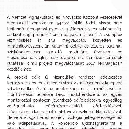
A Nemzeti Agrárkutatási és Innovációs Központ vezetésével
megalakult konzorcium 544,22 millió forint vissza nem
térítendő támogatást nyert el a „Nemzeti versenyképességi
és kiválósági program” című pályázati kiíráson. A „Komplex
vízminősítést in situ megvalósító, közvetlen és
immunfluoreszcencián, valamint optikai és lézeres plazma-
színképelemzésen alapuló, moduláris, érzékelő- és
műszercsalád kifejlesztése, továbbá az alkalmazási területek
kutatása” című projekt megvalósítását 2017 februárjában
kezdték meg.
A projekt célja új vízanalitikai rendszer kidolgozása
természetes és mesterséges vizek vízminőségének komplex,
szisztematikus és fő paramétereiben in situ minősítését és
monitorozását lehetővé tevő, modulrendszerű, az egyes
monitorozási pontokon jelentkező célfeladatokra egyedileg
konfigurálható mérőműszer-család kifejlesztésével,
élővizekben alkalmazható mintavevő eszközök kialakításával,
illetve a vizsgált vizes élőhely ökológiai jellegzetességeihez
való adaptálásával. A koncepció újdonságtartalma a