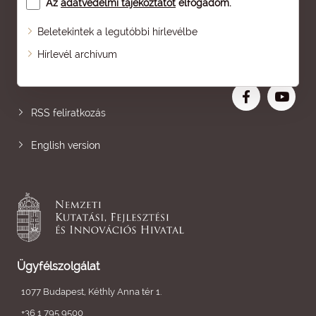
Az
adatvédelmi tájékoztatót
elfogadom.
Beletekintek a legutóbbi hírlevélbe
Oldaltérkép
Hírlevél archívum
Nagyobb betű
RSS feliratkozás
English version
Ügyfélszolgálat
1077 Budapest, Kéthly Anna tér 1.
+36 1 795 9500