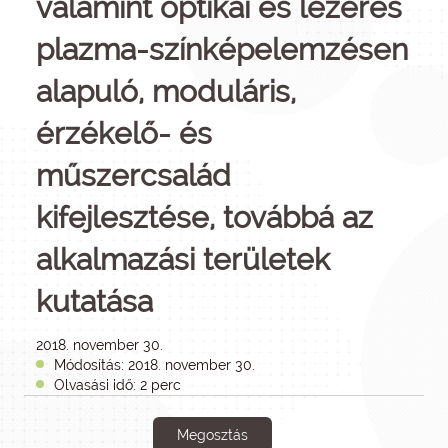
valamint optikai és lézeres
plazma-színképelemzésen
alapuló, moduláris,
érzékelő- és
műszercsalád
kifejlesztése, továbbá az
alkalmazási területek
kutatása
2018. november 30.
Módosítás: 2018. november 30.
Olvasási idő: 2 perc
Megosztás