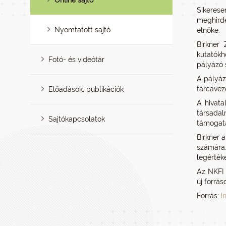
Online sajtó
Sikerese
meghirde
Nyomtatott sajtó
elnöke.
Birkner
kutatókh
Fotó- és videótár
pályázó s
A pályáz
tárcavez
Előadások, publikációk
A hivata
társadal
Sajtókapcsolatok
támogatá
Birkner 
számára
legérték
Az NKFI 
új forrá
Forrás:
i