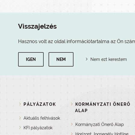
Visszajelzés
Hasznos volt az oldal információtartalma az Ön szá
IGEN
NEM
Nem ezt kerestem
PÁLYÁZATOK
KORMÁNYZATI ÖNERŐ
ALAP
Aktuális felhívások
Kormányzati Önerő Alap
KFI pályázatok
Horizont Jogsegély Hotline