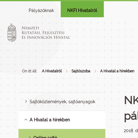
Pályázóknak
NKFI Hivatalról
Ön itt áll:
A Hivatalról
Sajtószoba
A Hivatal a hírekben
NK
Sajtóközlemények, sajtóanyagok
pá
A Hivatal a hírekben
2018. 