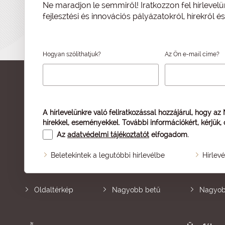
Ne maradjon le semmiről! Iratkozzon fel hírlevelü
fejlesztési és innovációs pályázatokról, hírekről 
Hogyan szólíthatjuk?
Az Ön e-mail címe?
A hírlevelünkre való feliratkozással hozzájárul, hogy az
hírekkel, eseményekkel. További információkért, kérjük,
Az
adatvédelmi tájékoztatót
elfogadom.
Beletekintek a legutóbbi hírlevélbe
Hírlev
Oldaltérkép
Nagyobb betű
Nagyob