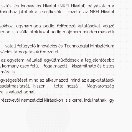
esztési és Innovációs Hivatal (NKFI Hivatal) pályázatain a
rinthoz jutottak a jelentkezők – közölte az NKFI Hivatal
ásokhoz, egyharmada pedig felfedező kutatásokat végző
armadik, a vállalatok közül pedig majdnem minden második
 Hivatalt felügyelő Innovációs és Technológiai Minisztérium
novációs támogatások fedezetét.
 és az egyetemi-vállalati együttműködések, a legjelentősebb
 kormány ezen felül – fogalmazott – kiszámítható és biztos
mára is.
gységesítését mind az alkalmazott, mind az alapkutatások
rsadalmasítását, hiszen – tette hozzá – Magyarország
a is választ adhat.
sztvevői nemzetközi kiírásokon is sikerrel indulhatnak, így