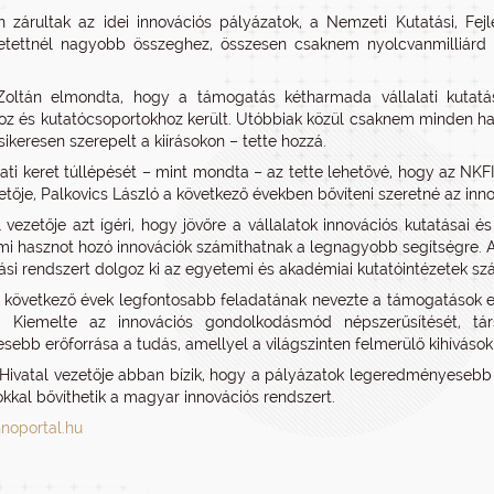
n zárultak az idei innovációs pályázatok, a Nemzeti Kutatási, Fejl
tettnél nagyobb összeghez, összesen csaknem nyolcvanmilliárd fo
 Zoltán elmondta, hogy a támogatás kétharmada vállalati kutat
oz és kutatócsoportokhoz került. Utóbbiak közül csaknem minden h
ikeresen szerepelt a kiírásokon – tette hozzá.
ati keret túllépését – mint mondta – az tette lehetővé, hogy az NKFI
etője, Palkovics László a következő években bővíteni szeretné az in
l vezetője azt ígéri, hogy jövőre a vállalatok innovációs kutatásai
mi hasznot hozó innovációk számíthatnak a legnagyobb segítségre. A
si rendszert dolgoz ki az egyetemi és akadémiai kutatóintézetek szá
a következő évek legfontosabb feladatának nevezte a támogatások e
. Kiemelte az innovációs gondolkodásmód népszerűsítését, tá
esebb erőforrása a tudás, amellyel a világszinten felmerülő kihívásokr
Hivatal vezetője abban bízik, hogy a pályázatok legeredményesebb ré
sokkal bővíthetik a magyar innovációs rendszert.
nnoportal.hu