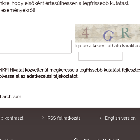
nkre, hogy elsőként értesülhessen a legfrissebb kutatási,
és eseményekről!
Írja be a képen látható karakter
 NKFI Hivatal közvetlenül megkeresse a legfrissebb kutatási, fejleszt
 olvassa el az
adatkezelési tájékoztatót
.
él archívum
b kontraszt
RSS feliratkozás
English version