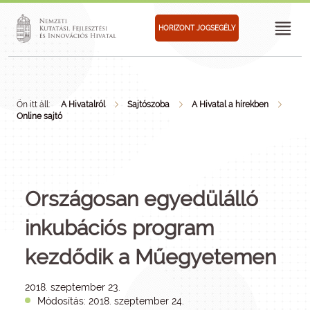
HORIZONT JOGSEGÉLY
Ön itt áll:
A Hivatalról
Sajtószoba
A Hivatal a hírekben
Online sajtó
Országosan egyedülálló
inkubációs program
kezdődik a Műegyetemen
2018. szeptember 23.
Módosítás: 2018. szeptember 24.