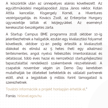
A köszöntők után az ünnepélyes aláírás következett. Az
együttműködési megállapodást Józsa János rektor, Kotán
Attila kancellár, Kisgergely Kornél, a Hiventures
vezérigazgatója, és Kovács Zsolt, az Enterprise Hungary
ügyvezetője látták el kézjegyükkel. Az eseményt
kerekasztal-beszélgetés zárta.
A Startup Campus BME programra 2018. október 10-ig
jelentkezhetnek a hallgatók, ezután egy kiválasztási folyamat
következik, október 13-án pedig értesítik a kiválasztott
diákokat és elindul az 5 hetes (heti egy alkalmas)
térítésmentes, angol nyelvű felkészítés (mentorálással és
oktatással, több éves hazai és nemzetközi startupfejlesztési
tapasztalattal rendelkező szakemberek részvételével). A
csapatok november végén ún. Demo Day keretében
mutathatják be ötleteiket befektetők és vállalati partnerek
előtt, ahol a legjobbak 9 milliós forint támogatást is
szerezhetnek.
További információk a projekt honlapján érhetők el
.”
Forrás:
hirlevel.egov.hu