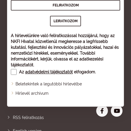
A hírlevelünkre való feliratkozással hozzájárul, hogy az
NKFI Hivatal közvetlenül megkeresse a legfrissebb
kutatási, fejlesztési és innovációs pályázatokkal, hazai és
nemzetközi hírekkel, eseményekkel. További
információkért, kérjük, olvassa el az
adatkezelési
tájékoztatót
.
Az
adatvédelmi tájékoztatót
elfogadom.
Beletekintek a legutóbbi hírlevélbe
Oldaltérkép
Hírlevél archívum
Nagyobb betű
RSS feliratkozás