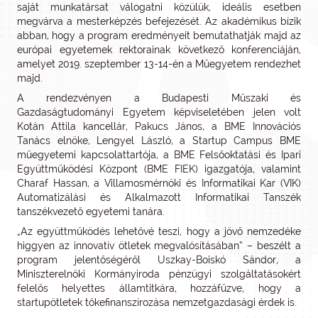
saját munkatársat válogatni közülük, ideális esetben
megvárva a mesterképzés befejezését. Az akadémikus bízik
abban, hogy a program eredményeit bemutathatják majd az
európai egyetemek rektorainak következő konferenciáján,
amelyet 2019. szeptember 13-14-én a Műegyetem rendezhet
majd.
A rendezvényen a Budapesti Műszaki és
Gazdaságtudományi Egyetem képviseletében jelen volt
Kotán Attila kancellár, Pakucs János, a BME Innovációs
Tanács elnöke, Lengyel László, a Startup Campus BME
műegyetemi kapcsolattartója, a BME Felsőoktatási és Ipari
Együttműködési Központ (BME FIEK) igazgatója, valamint
Charaf Hassan, a Villamosmérnöki és Informatikai Kar (VIK)
Automatizálási és Alkalmazott Informatikai Tanszék
tanszékvezető egyetemi tanára.
„Az együttműködés lehetővé teszi, hogy a jövő nemzedéke
higgyen az innovatív ötletek megvalósításában” – beszélt a
program jelentőségéről Uszkay-Boiskó Sándor, a
Miniszterelnöki Kormányiroda pénzügyi szolgáltatásokért
felelős helyettes államtitkára, hozzáfűzve, hogy a
startupötletek tőkefinanszírozása nemzetgazdasági érdek is.