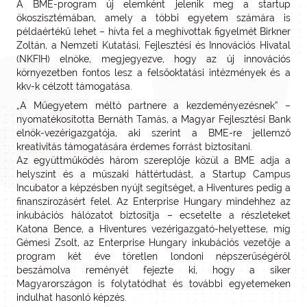
A BME-program új elemként jelenik meg a startup
ökoszisztémában, amely a többi egyetem számára is
példaértékű lehet – hívta fel a meghívottak figyelmét Birkner
Zoltán, a Nemzeti Kutatási, Fejlesztési és Innovációs Hivatal
(NKFIH) elnöke, megjegyezve, hogy az új innovációs
környezetben fontos lesz a felsőoktatási intézmények és a
kkv-k célzott támogatása.
„A Műegyetem méltó partnere a kezdeményezésnek” –
nyomatékosította Bernáth Tamás, a Magyar Fejlesztési Bank
elnök-vezérigazgatója, aki szerint a BME-re jellemző
kreativitás támogatására érdemes forrást biztosítani.
Az együttműködés három szereplője közül a BME adja a
helyszínt és a műszaki háttértudást, a Startup Campus
Incubator a képzésben nyújt segítséget, a Hiventures pedig a
finanszírozásért felel. Az Enterprise Hungary mindehhez az
inkubációs hálózatot biztosítja – ecsetelte a részleteket
Katona Bence, a Hiventures vezérigazgató-helyettese, míg
Gémesi Zsolt, az Enterprise Hungary inkubációs vezetője a
program két éve töretlen londoni népszerűségéről
beszámolva reményét fejezte ki, hogy a siker
Magyarországon is folytatódhat és további egyetemeken
indulhat hasonló képzés.