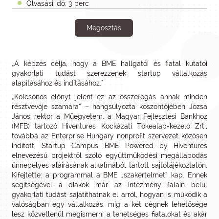
Olvasási idő: 3 perc
Megosztás
„A képzés célja, hogy a BME hallgatói és fiatal kutatói
gyakorlati tudást szerezzenek startup vállalkozás
alapításához és indításához."
„Kölcsönös előnyt jelent ez az összefogás annak minden
résztvevője számára” – hangsúlyozta köszöntőjében Józsa
János rektor a Műegyetem, a Magyar Fejlesztési Bankhoz
(MFB) tartozó Hiventures Kockázati Tőkealap-kezelő Zrt.,
továbbá az Enterprise Hungary nonprofit szervezet közösen
indított, Startup Campus BME Powered by Hiventures
elnevezésű projektről szóló együttműködési megállapodás
ünnepélyes aláírásának alkalmából tartott sajtótájékoztatón.
Kifejtette: a programmal a BME „szakértelmet” kap. Ennek
segítségével a diákok már az intézmény falain belül
gyakorlati tudást sajátíthatnak el arról, hogyan is működik a
valóságban egy vállalkozás, míg a két cégnek lehetősége
lesz közvetlenül megismerni a tehetséges fiatalokat és akár