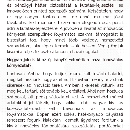
és pénzügyi háttér biztosítását a kutatás-fejlesztési, és
innovációban érintett szereplők számára. Kétségtelen, hogy
ez egy nagyon fontos elem, de ennél ma már jóval
távolabbra kell mennünk, hiszen nem elegendő csak pénzt
adni a kutatás-fejlesztésre. A jövőben a hivatal az innovációs
környezet szereplőinek folyamatos szakmai támogatást is
biztosítani fog, hogy minél több védjegy, nemzetközi
szabadalom, piacképes termék születhessen. Végig fogjuk
kísérni a teljes fejlesztési láncon a hazai cégeket.
Hogyan jelölik ki az új irányt? Felmérik a hazai innovációs
környezetet?
Pontosan. Ahhoz, hogy tudjuk, merre kell tovább haladni,
meg kell néznünk, hogy az elmúlt tíz évben mennyire voltunk
sikeresek az innováció terén. Amiben sikeresek voltunk, azt
meg kell tartani, sőt tovább kell erősíteni. Ahol nem hoztuk a
számokat, ott pedig változtatni kell. A nemzetközi mérési
adatokból jól látszik, hogy sokkal több magyar kis- és
középvállalkozást kell bevonnunk az innovációs
folyamatokba. Éppen ezért sokkal hatékonyabb pályázati
rendszert fogunk kialakítani: kiemelt figyelmet fordítunk a
kkv-k innovációs támogatására, szolgáltatási portfóliónkat