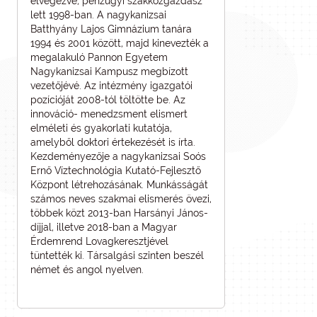
elvégezve, pénzügyi szakközgazdász
lett 1998-ban. A nagykanizsai
Batthyány Lajos Gimnázium tanára
1994 és 2001 között, majd kinevezték a
megalakuló Pannon Egyetem
Nagykanizsai Kampusz megbízott
vezetőjévé. Az intézmény igazgatói
pozícióját 2008-tól töltötte be. Az
innováció- menedzsment elismert
elméleti és gyakorlati kutatója,
amelyből doktori értekezését is írta.
Kezdeményezője a nagykanizsai Soós
Ernő Víztechnológia Kutató-Fejlesztő
Központ létrehozásának. Munkásságát
számos neves szakmai elismerés övezi,
többek közt 2013-ban Harsányi János-
díjjal, illetve 2018-ban a Magyar
Érdemrend Lovagkeresztjével
tüntették ki. Társalgási szinten beszél
német és angol nyelven.