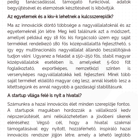
pedig tanácsadással, támogató funkcióval, adatok
begyűjtésével és elemzések készítésével is kibővítjük.
Az egyetemek és a kkv-k lehetnek a kulcsszereplők?
Ma az innovációk döntő többsége a nagyvállalatoknál és az
egyetemeknél jön létre. Meg kell találnunk azt a módszert,
amellyel például egy 18 fős kis forgácsoló üzem egy saját
termékkel rendelkező 180 fős középvállalattá fejleszthető, s
így egy multinacionális nagyvállalat állandó beszállítójává
tudjon válni. Ugyanez a feladat a 150–250 fős, stabil magyar
középvállalatok esetében is, amelyeket 5-600 főt
foglalkoztató, exportképes, nemzetközi szinten is
versenyképes nagyvállalatokká kell fejleszteni. Minél több
saját terméket előállító magyar cég lesz, annál kisebb lesz a
kitettségünk és annál nagyobb a gazdasági stabilitásunk.
A startup világa felé is nyit a hivatal?
Számunkra a hazai innovációs élet minden szereplője fontos.
A startupok magukban hordozzák a vállalkozói kedv
népszerűsítését, ami nélkülözhetetlen a jövőbeni sikerek
eléréséhez. Végső cél, hogy a hivatal szakmai
támogatásával egy nyitott, hozzáférhető, inspiráló hazai
innovációs rendszer jöjjön létre, amely a lehető legtöbb