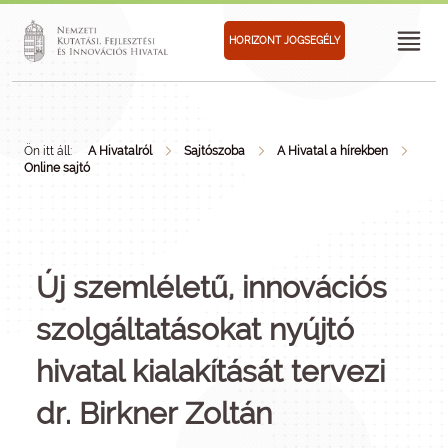
HORIZONT JOGSEGÉLY
Ön itt áll:
A Hivatalról
Sajtószoba
A Hivatal a hírekben
Online sajtó
Új szemléletű, innovációs
szolgáltatásokat nyújtó
hivatal kialakítását tervezi
dr. Birkner Zoltán