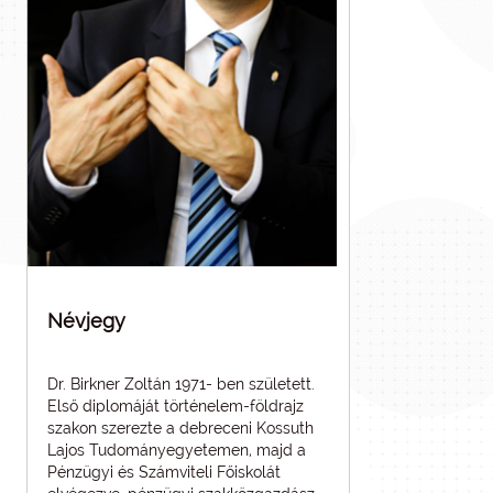
Névjegy
Dr. Birkner Zoltán 1971- ben született.
Első diplomáját történelem-földrajz
szakon szerezte a debreceni Kossuth
Lajos Tudományegyetemen, majd a
Pénzügyi és Számviteli Főiskolát