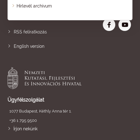
Oldaltérkép
Hírlevél archívum
Nagyobb betű
RSS feliratkozás
English version
Ügyfélszolgálat
1077 Budapest, Kéthly Anna tér 1.
+36 1 795 9500
Írjon nekünk