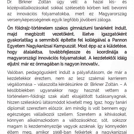
Dr. Birkner Zoltán úgy véli: a hazai kis- és
középvállalkozásokat sokkal szélesebb körben kell bevonni
az innovációs folyamatokba, mert ez Magyarország
versenyképességének egyik legfőbb jövőbeni záloga.
Ön földrajz-történelem szakos gimnáziumi tanárként indult,
majd megbízott vezetőként, illetve igazgatóként
gyakorlatilag a semmiből építette fel kollégáival a Pannon
Egyetem Nagykanizsai Kampuszát. Most épp az a küldetése,
hogy átalakítsa, továbbfejlessze és koordinálja a
magyarországi innovációs folyamatokat. A kezdetektől idáig
eljutni: már ez önmagában is nagyon innovatív…
Valóban, pedagógusként indult a pályafutásom, de már a
kezdetekkor éreztem, nem az lesz szakmai karrierem
végállomása – válaszolta kérdésünkre dr. Birkner Zoltán. – A
későbbiekben ugyanakkor nagy hasznát vettem a
történelem-földrajz szak alatt elsajátított tudásanyagnak,
hiszen széleskörű látásmódot követelt meg. Igaz, hogy tanári
diplomát szereztem először, ám mindig is volt bennem egy
egészséges vállalkozói szellem. Szeretem a kihívásokat,
könnyen alkalmazkodom a változásokhoz, sőt, sokszor
magam is kezdeményezője vagyok azoknak. Így könnyedén
éltem meg, amikor 1998-ban felkértek a nagykanizsai