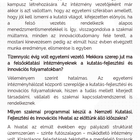
kampusz létrehozására. Az intézmény vezetőjeként már
akkor is azt vallottam, hogy az egyetemi szférában amellett,
hogy jól kell ismerni a kutatói világot, kifejezetten előnyös, ha
a felső vezetés rendelkezik alapos
menedzsmentismeretekkel is. Így, visszagondolva a szakmai
múltamra, minden az innovációtudomány felé terelt, a
mostani kinevezésem pedig az elmúlt húsz évben elvégzett
munka eredménye, elismerése is egyben.
Tizennyolc évig volt egyetemi vezető. Mekkora szerep jut ma
a felsőoktatási intézményeknek a kutatás-fejlesztési és
innovációs folyamatokban?
Véleményem szerint hatalmas. Az egyetemi
intézményhálózat központi szereplője a kutatás-fejlesztési és
innovációs folyamatoknak, hiszen a tudás mellett kiterjedt
társadalmi, vállalati és szakmai kapcsolatrendszerrel is
rendelkeznek.
Milyen szakmai programmal készül a Nemzeti Kutatási,
Fejlesztési és Innovációs Hivatal az előttünk álló időszakra?
A hivatal az elmúlt években egy pályázati struktúrát
üzemszerűen – szinte futószalagon – működtető intézmény
volt. Kizárólagos feladatának tekintette a megfelelő források