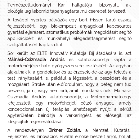
Természettudományi Kar hall­gatója bizonyult, aki
biológiailag lebomló tápanyagtartalmú cserepet tervezett.
A további nyertes pályázók egy bort frissen tartó eszköz
fejlesztéséért, egy bio­kompozit anyagokkal kapcsolatos
gyártási eljárásért, szomatikus problémák megoldását segítő
applikációért és munkahelyi elégedettségmérést segítő
szolgáltatásért kaptak díjat.
Sor került az ELTE Innovatív Kutatója Díj átadására is, azt
Málnási-Csizmadia András
és kutatócsoportja kapta a
motorfehérjékre ható gyógyszerek fejlesztéséért. Az agyban
alakulnak ki a gondolatok és az érzések, de az agy felelős a
test irányításáért is, például a légzésért, a beszédért és a
mozgásért. Stroke után előfordulhat, hogy a beteg nem tud
beszélni, járni, vagy nem érti, amit mondanak neki. Málnási-
Csizmadia András kutatócsoportja, a Mo­torpharmatology
kifejlesztett egy motorfehérjét célzó anyagot, amely
koncepcionálisan új terápiás lehetőséget nyújt: a sérült
agyterületen beindítja a vérkeringést, és elősegíti az
idegsejtek regenerálódását.
A rendezvényen
Birkner Zoltán,
a Nemzeti Kutatási,
Fejlesztési és Innovációs Hivatal elnöke beszélt arról, hol áll