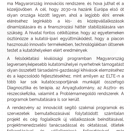
ma Magyarország innovációs rendszere, és hova juthat el a
közeljövőben. A cél, hogy 2030-ra hazánk Európa első öt
olyan országa között legyen, ahol a legjobb élni: ennek
eléréséhez leginkább a kis- és középvállalkozások
dinamizálására és a finanszírozási háttér stabilizálására van
szükség. A hivatal fontos célkitűzése, hogy az egyetemeken
ösztönözze a kutatói-ipari együttműködést, hogy a piacon
hasznosuló innovatív termékekben, technológiákban öltsenek
testet a kutatóhelyeken elért eredmények.
A felsőoktatási kiválósági programban Magyarország
legversenyképesebb kutató­műhelyei nyerhetnek támogatást
olyan összetett társadalmi-gazdasági kihívások elemzéséhez
és a kapcsolódó fejlesztésekhez, mint amilyen az ELTE-n a
több kar sok kutatócsoportjának munkáját összefogó
Diagnosztika és terápia, az Anyagtudo­mány, az Asztro- és
részecskefizika, valamint a Problémamegoldó rendszerek. A
programok bemutatására is sor került.
A rendezvény az innovációt segítő szakmai programok és
szervezetek bemutatkozásával folytatódott: számtalan
projekt és cég foglalkozik új vállalkozások beindításával,
projektmenedzselési tanácsadással és oktatással, ötletek