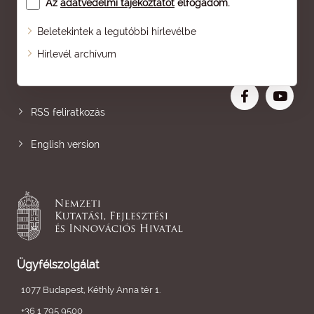
Az
adatvédelmi tájékoztatót
elfogadom.
Beletekintek a legutóbbi hírlevélbe
Oldaltérkép
Hírlevél archívum
Nagyobb betű
RSS feliratkozás
English version
Ügyfélszolgálat
1077 Budapest, Kéthly Anna tér 1.
+36 1 795 9500