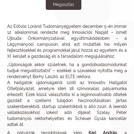
Megosztás
Az Eötvös Loránd Tudományegyetem december 5-én immár
12. alkalommal rendezte meg Innovációs Napját – ismét
Újbuda Önkormányzatával együttműködésben – a
Lágymányosi campuson, ahol azt mutatták be, milyen
fejlesztésekkel és programokkal járul hozzá az egyetem és a
XI. kerület a gazdaság és a társadalom megújulásához.
„Újdonságok akkor születnek, ha a gondolkodásmódunkat
tudjuk megváltoztatni” – ezekkel a szavakkal nyitotta meg a
rendezvényt Borhy László, az ELTE rektora.
A hallgatók újdonságairól szólt az Innovatív Hallgatói
Ötletpályázat, amelyre idén 18 színvonalas pályamunka
érkezett. Ezek közül választotta ki a leginnovatívabb ötletek
gazdáit a szellemi tulajdon hasznosításában jártas
szakemberekből, startup szakértőkből is álló zsűri. A leendő
vállalkozásokhoz lökést adó díjakat Szalay Péter
tudományos rektorhelyettes és Scheuer Gyula kancellár
adtak át.
A pályázók legjobbjának idén
Kari András,
a