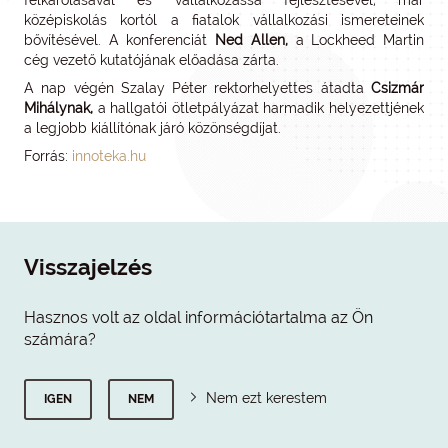
felkarolásával és vállalkozássá fejlesztésével, már
középiskolás kortól a fiatalok vállalkozási ismereteinek
bővítésével. A konferenciát
Ned Allen,
a Lockheed Martin
cég vezető kutatójának előadása zárta.
A nap végén Szalay Péter rektorhelyettes átadta
Csizmár
Mihálynak,
a hallgatói ötletpályázat harmadik helyezettjének
a legjobb kiállítónak járó közönségdíjat.
Forrás:
innoteka.hu
Visszajelzés
Hasznos volt az oldal információtartalma az Ön
számára?
Nem ezt kerestem
IGEN
NEM