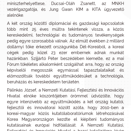
miniszterhelyettese, Ducsai-Oláh Zsanett, az MNKH
vezérigazgatója, és Jung Gwan KIM a KITA ügyvezető
alelnöke.
A két ország közötti diplomáciai és gazdasági kapcsolatok
több mint 25 éves múltra tekintenek vissza, a közös
kereskedelmi, technológiai és tudományos tevékenységek
pedig egyre szorosabbá válnak. Az elmúlt években 2 milliárd
dollárnyi tőke érkezett országunkba Dél-Koreából, a koreai
cégek pedig közel 23 ezer embernek adnak munkát
hazánkban. Szijjártó Péter beszédében kiemelte, ez a mai
Fórum tökéletes alkalomként szolgálhat arra, hogy az ország
képviselői megosszák egymással tapasztalataikat és
előmozdítsák további együttműködésüket a technológia,
beruházás és kereskedelem területén.
Pálinkás József, a Nemzeti Kutatási, Fejlesztési és Innovációs
Hivatal elnöke köszöntőjében örömmel üdvözölte, hogy
egyre intenzívebb az együttműködés a két ország kutatói,
fejlesztői és innovátorai között azóta, hogy 2010-ben a
koreai-magyar közös kutatólaboratóriumok létrehozásával
Korea Magyarországon kezdte el kiépíteni tudományos
kutatásainak európai hídfőállását. A Nemzeti Kutatási,