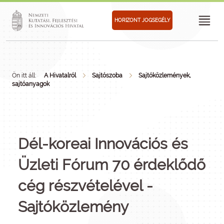
HORIZONT JOGSEGÉLY
Ön itt áll:
A Hivatalról
Sajtószoba
Sajtóközlemények,
sajtóanyagok
Dél-koreai Innovációs és
Üzleti Fórum 70 érdeklődő
cég részvételével -
Sajtóközlemény