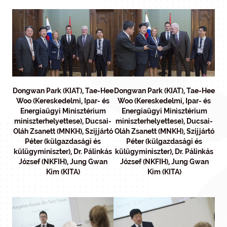
Dongwan Park (KIAT), Tae-Hee
Dongwan Park (KIAT), Tae-Hee
Woo (Kereskedelmi, Ipar- és
Woo (Kereskedelmi, Ipar- és
Energiaügyi Minisztérium
Energiaügyi Minisztérium
miniszterhelyettese), Ducsai-
miniszterhelyettese), Ducsai-
Oláh Zsanett (MNKH), Szijjártó
Oláh Zsanett (MNKH), Szijjártó
Péter (külgazdasági és
Péter (külgazdasági és
külügyminiszter), Dr. Pálinkás
külügyminiszter), Dr. Pálinkás
József (NKFIH), Jung Gwan
József (NKFIH), Jung Gwan
Kim (KITA)
Kim (KITA)