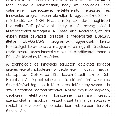
Fejlesztési és Innovációs Hivatal a hazai katalizátora kíván
lenni annak a folyamatnak, hogy az innovációs lánc
valamennyi szereplőjével értékteremtő fejlesztési és
innovációs programokban alakuljon ki együttműködés. Ezt
erősítendő, az NKFI Hivatal még az idén meghirdeti
bilaterális TéT pályázatát, mely a két ország közötti
kutatócseréket támogatja. A Hivatal által koordinált, az idei
évben hazai pályázati forrással is megerősített EUREKA
illetve EUROSTARS programok ugyancsak kiváló
lehetőséget teremtenek a magyar-koreai együttműködések
ösztönzésére, közös innovatív projektek elindítására– mondta
Pálinkás József nyitóbeszédében.
A technológia és innováció területén kialakított korábbi
sikeres együttműködésre jó példa egy innovatív magyar
startup, az OptoForce Kft. közelmúltbeli sikere Dél-
Koreában. A cég optikai elven működő erőmérő szenzorok
fejlesztésével foglalkozik, több koreai intézmény számára is
szállít precíziós mérőműszereket. A világ egyik legnagyobb,
dél-koreai elektronikai konszernje számára készült
szenzorokat a napokban készül kiszállítani a vállalkozás -
ezeket a következő generációs ipari robotokban tervezik
felhasználni.