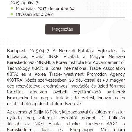
2015. április 17.
Módosítás: 2017. december 04.
Olvasási idő: 4 perc
Megosztás
Budapest, 2015.04.17. A Nemzeti Kutatási, Fejlesztési és
Innovációs Hivatal (NKFI Hivatal), a Magyar Nemzeti
Kereskedőház (MNKH), a Korea Institute For Advancement of
Technology (KIAT), a Korea International Trade Association
(KITA) és a Korea Trade-Investment Promotion Agency
(KOTRA) közös szervezésében, 20 dél-koreai és 50 magyar
cég részvételével eredményes innovációs és üzleti fórumot
tartottak, amelyen jövőbeli együttműködő partnerek
ismerkedhettek meg a kutatási, fejlesztési, innovációs és
üzleti lehetőségek feltételrendszerével.
Az eseményt Szijjártó Péter, külgazdasági és külügyminiszter
nyitotta meg, valamint köszöntőt mondott Dr. Pálinkás
József, az NKFI Hivatal elnöke, Tae-Hee WOO a
Kereskedelmi, Ipar- és Energiaügyi Minisztérium