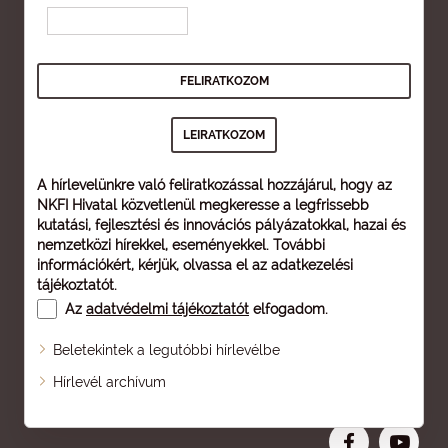
A hírlevelünkre való feliratkozással hozzájárul, hogy az
NKFI Hivatal közvetlenül megkeresse a legfrissebb
kutatási, fejlesztési és innovációs pályázatokkal, hazai és
nemzetközi hírekkel, eseményekkel. További
információkért, kérjük, olvassa el az
adatkezelési
tájékoztatót
.
Az
adatvédelmi tájékoztatót
elfogadom.
Beletekintek a legutóbbi hírlevélbe
Oldaltérkép
Hírlevél archívum
Nagyobb betű