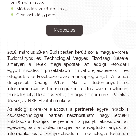
2018. március 28.
Módosítás: 2018. április 25.
Olvasási idő: 5 perc
Megosztás
2018. március 28-án Budapesten került sor a magyar-koreai
Tudományos és Technológiai Vegyes Bizottság ülésére,
amelyen a felek megállapodtak az eddigi kétoldalú
együttműködés projektalapú továbbfejlesztéséről, és
elfogadták a következő évek munkaprogramját. A koreai
delegációt Chang Whan Ma, a tudományért és
infokommunikációs technológiákért felelős szakminisztérium
miniszterhelyettese vezette, magyar partnere Pálinkás
József, az NKFI Hivatal elnöke volt.
Az eddigi sikerekre alapozva a partnerek egyre inkább a
csúcstechnológiai iparban hasznosítható, nagy léptékű
kutatásokra kívánják helyezni a hangsúlyt, elsősorban az
egészségipar, a biotechnológia, az anyagtudományok, az
informatika és a környezetvédelmi technológia területén.