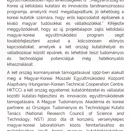
együttműködésben rejlő lehetőségeket is. „Magyarország és
Korea új kétoldalú kutatási és innovációs társfinanszírozású
programja, amelyről most megállapodtunk, jó lehetőség a
koreai kutatók számára, hogy erős kapcsolatot építsenek a
kiváló magyar tudósokkal és vállalkozókkal.” Kifejezte
meggyőződését, hogy az új, projektalapon zajló, kétoldalú
magyar-koreai együttműködési program segít
továbbfejleszteni azokat a kölcsönösen előnyös
kapcsolatokat, amelyek a két ország kutatóhelyei és
vállalkozásai között épülnek, és lehetővé teszi tudományos
és technológiai potenciáljuk még hatékonyabb
kihasználását.
A két ország kormányainak támogatásával 1992-ben alakult
meg a Magyar-Koreai Műszaki Együttműködési Központ
Alapítvány (Hungarian-Korean Technical Cooperation Centre,
HKTCC) a két ország egyetemei, kutatóintézetei és vállalatai
közötti kutatás-fejlesztési és innovációs együttműködések
támogatására. A Magyar Tudományos Akadémia és koreai
partnere, az Országos Tudományos és Technológiai Kutató
Tanács (National Research Council of Science and
Technology, NST) 2010 óta öt korszerű, versenyképes
magyar-koreai laboratórium közös fenntartásához és