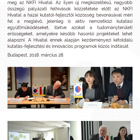
meg az NKFI Hivatal. Az ilyen új megközelítésű, nagyobb
összegű pályázati felhívások közzététele előtt az NKFI
Hivatal a hazai kutatói-fejlesztői közösség bevonásával méri
fel a meglévő, jelenleg is aktív nemzetközi kutatási
együttműködéseket, illetve azokat a tudományterületi
erősségeket, amelyekre később hasonló projekteket lehet
alapozni. A Hivatal ennek alapján kezdeményezi kétoldalú
kutatás-fejlesztési és innovációs programok közös indítását.
Budapest, 2018. március 28.