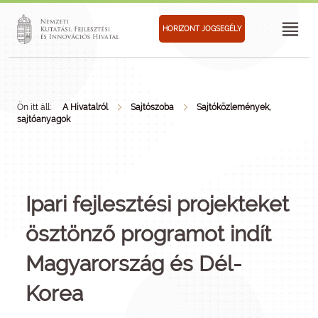
HORIZONT JOGSEGÉLY
Ön itt áll:
A Hivatalról
Sajtószoba
Sajtóközlemények,
sajtóanyagok
Ipari fejlesztési projekteket
ösztönző programot indít
Magyarország és Dél-
Korea