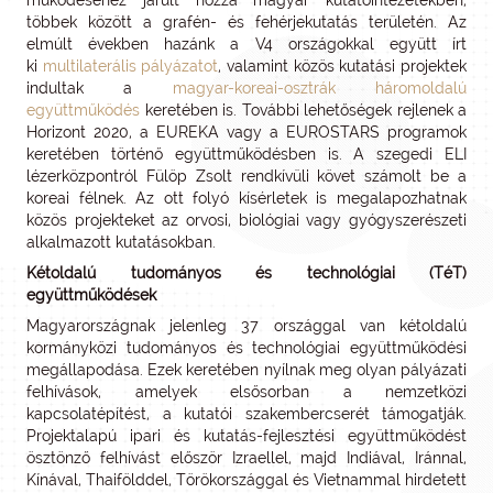
működéséhez járult hozzá magyar kutatóintézetekben,
többek között a grafén- és fehérjekutatás területén. Az
elmúlt években hazánk a V4 országokkal együtt írt
ki
multilaterális pályázatot
, valamint közös kutatási projektek
indultak a
magyar-koreai-osztrák háromoldalú
együttműködés
keretében is. További lehetőségek rejlenek a
Horizont 2020, a EUREKA vagy a EUROSTARS programok
keretében történő együttműködésben is. A szegedi ELI
lézerközpontról Fülöp Zsolt rendkívüli követ számolt be a
koreai félnek. Az ott folyó kísérletek is megalapozhatnak
közös projekteket az orvosi, biológiai vagy gyógyszerészeti
alkalmazott kutatásokban.
Kétoldalú tudományos és technológiai (TéT)
együttműködések
Magyarországnak jelenleg 37 országgal van kétoldalú
kormányközi tudományos és technológiai együttműködési
megállapodása. Ezek keretében nyílnak meg olyan pályázati
felhívások, amelyek elsősorban a nemzetközi
kapcsolatépítést, a kutatói szakembercserét támogatják.
Projektalapú ipari és kutatás-fejlesztési együttműködést
ösztönző felhívást először Izraellel, majd Indiával, Iránnal,
Kínával, Thaifölddel, Törökországgal és Vietnammal hirdetett