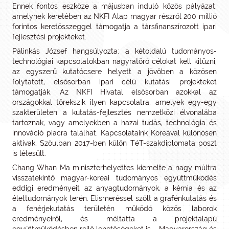
Ennek fontos eszköze a májusban induló közös pályázat,
amelynek keretében az NKFI Alap magyar részről 200 millió
forintos keretösszeggel támogatja a társfinanszírozott ipari
fejlesztési projekteket.
Pálinkás József hangsúlyozta: a kétoldalú tudományos-
technológiai kapcsolatokban nagyratörő célokat kell kitűzni,
az egyszerű kutatócsere helyett a jövőben a közösen
folytatott, elsősorban ipari célú kutatási projekteket
támogatják. Az NKFI Hivatal elsősorban azokkal az
országokkal törekszik ilyen kapcsolatra, amelyek egy-egy
szakterületen a kutatás-fejlesztés nemzetközi élvonalába
tartoznak, vagy amelyekben a hazai tudás, technológia és
innováció piacra találhat. Kapcsolataink Koreával különösen
aktívak, Szöulban 2017-ben külön TéT-szakdiplomata poszt
is létesült.
Chang Whan Ma miniszterhelyettes kiemelte a nagy múltra
visszatekintő magyar-koreai tudományos együttműködés
eddigi eredményeit az anyagtudományok, a kémia és az
élettudományok terén. Elismeréssel szólt a grafénkutatás és
a fehérjekutatás területén működő közös laborok
eredményeiről, és méltatta a projektalapú