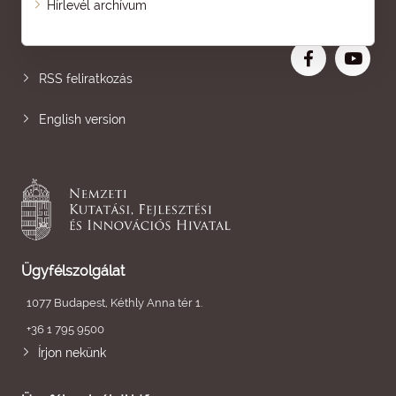
Hírlevél archívum
Nagyobb betű
RSS feliratkozás
English version
Ügyfélszolgálat
1077 Budapest, Kéthly Anna tér 1.
+36 1 795 9500
Írjon nekünk