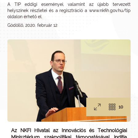
A TIP eddigi eseményei, valamint az újabb tervezett
helyszínek részletei és a regisztráció a www.nkfih.gov.hu/tip
oldalon érhető el.
Gödöllő, 2020. február 12
10
Az NKFI Hivatal az Innovációs és Technológiai
Minisztérium szakpolitikai támogatásával indítja