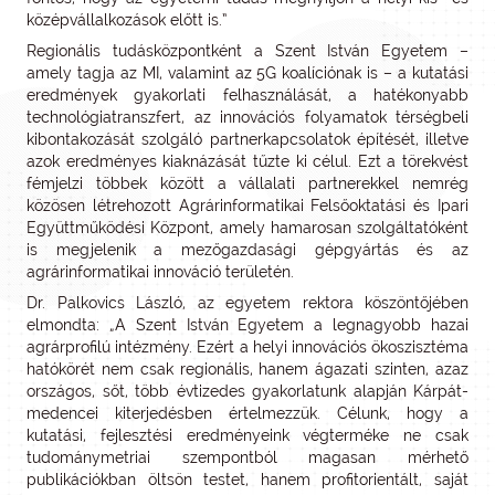
középvállalkozások előtt is.”
Regionális tudásközpontként a Szent István Egyetem –
amely tagja az MI, valamint az 5G koalíciónak is – a kutatási
eredmények gyakorlati felhasználását, a hatékonyabb
technológiatranszfert, az innovációs folyamatok térségbeli
kibontakozását szolgáló partnerkapcsolatok építését, illetve
azok eredményes kiaknázását tűzte ki célul. Ezt a törekvést
fémjelzi többek között a vállalati partnerekkel nemrég
közösen létrehozott Agrárinformatikai Felsőoktatási és Ipari
Együttműködési Központ, amely hamarosan szolgáltatóként
is megjelenik a mezőgazdasági gépgyártás és az
agrárinformatikai innováció területén.
Dr. Palkovics László, az egyetem rektora köszöntőjében
elmondta: „A Szent István Egyetem a legnagyobb hazai
agrárprofilú intézmény. Ezért a helyi innovációs ökoszisztéma
hatókörét nem csak regionális, hanem ágazati szinten, azaz
országos, sőt, több évtizedes gyakorlatunk alapján Kárpát-
medencei kiterjedésben értelmezzük. Célunk, hogy a
kutatási, fejlesztési eredményeink végterméke ne csak
tudománymetriai szempontból magasan mérhető
publikációkban öltsön testet, hanem profitorientált, saját