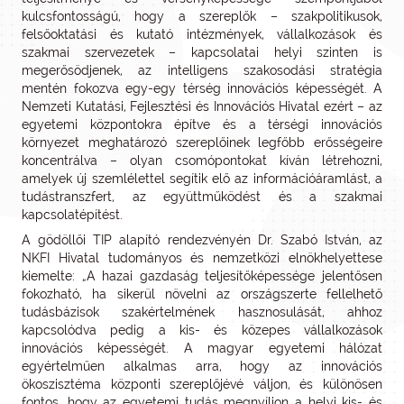
kulcsfontosságú, hogy a szereplők – szakpolitikusok,
felsőoktatási és kutató intézmények, vállalkozások és
szakmai szervezetek – kapcsolatai helyi szinten is
megerősödjenek, az intelligens szakosodási stratégia
mentén fokozva egy-egy térség innovációs képességét. A
Nemzeti Kutatási, Fejlesztési és Innovációs Hivatal ezért – az
egyetemi központokra építve és a térségi innovációs
környezet meghatározó szereplőinek legfőbb erősségeire
koncentrálva – olyan csomópontokat kíván létrehozni,
amelyek új szemlélettel segítik elő az információáramlást, a
tudástranszfert, az együttműködést és a szakmai
kapcsolatépítést.
A gödöllői TIP alapító rendezvényén Dr. Szabó István, az
NKFI Hivatal tudományos és nemzetközi elnökhelyettese
kiemelte: „A hazai gazdaság teljesítőképessége jelentősen
fokozható, ha sikerül növelni az országszerte fellelhető
tudásbázisok szakértelmének hasznosulását, ahhoz
kapcsolódva pedig a kis- és közepes vállalkozások
innovációs képességét. A magyar egyetemi hálózat
egyértelműen alkalmas arra, hogy az innovációs
ökoszisztéma központi szereplőjévé váljon, és különösen
fontos, hogy az egyetemi tudás megnyíljon a helyi kis- és