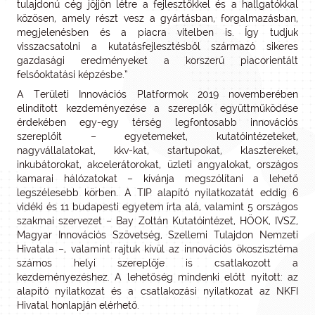
tulajdonú cég jöjjön létre a fejlesztőkkel és a hallgatókkal
közösen, amely részt vesz a gyártásban, forgalmazásban,
megjelenésben és a piacra vitelben is. Így tudjuk
visszacsatolni a kutatásfejlesztésből származó sikeres
gazdasági eredményeket a korszerű piacorientált
felsőoktatási képzésbe.”
A Területi Innovációs Platformok 2019 novemberében
elindított kezdeményezése a szereplők együttműködése
érdekében egy-egy térség legfontosabb innovációs
szereplőit – egyetemeket, kutatóintézeteket,
nagyvállalatokat, kkv-kat, startupokat, klasztereket,
inkubátorokat, akcelerátorokat, üzleti angyalokat, országos
kamarai hálózatokat – kívánja megszólítani a lehető
legszélesebb körben. A TIP alapító nyilatkozatát eddig 6
vidéki és 11 budapesti egyetem írta alá, valamint 5 országos
szakmai szervezet – Bay Zoltán Kutatóintézet, HÖOK, IVSZ,
Magyar Innovációs Szövetség, Szellemi Tulajdon Nemzeti
Hivatala –, valamint rajtuk kívül az innovációs ökoszisztéma
számos helyi szereplője is csatlakozott a
kezdeményezéshez. A lehetőség mindenki előtt nyitott: az
alapító nyilatkozat és a csatlakozási nyilatkozat az NKFI
Hivatal honlapján elérhető.