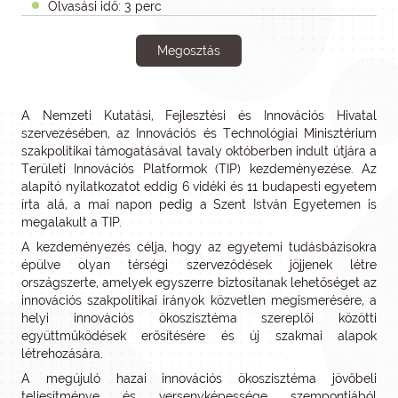
Olvasási idő: 3 perc
Megosztás
A Nemzeti Kutatási, Fejlesztési és Innovációs Hivatal
szervezésében, az Innovációs és Technológiai Minisztérium
szakpolitikai támogatásával tavaly októberben indult útjára a
Területi Innovációs Platformok (TIP) kezdeményezése. Az
alapító nyilatkozatot eddig 6 vidéki és 11 budapesti egyetem
írta alá, a mai napon pedig a Szent István Egyetemen is
megalakult a TIP.
A kezdeményezés célja, hogy az egyetemi tudásbázisokra
épülve olyan térségi szerveződések jöjjenek létre
országszerte, amelyek egyszerre biztosítanak lehetőséget az
innovációs szakpolitikai irányok közvetlen megismerésére, a
helyi innovációs ökoszisztéma szereplői közötti
együttműködések erősítésére és új szakmai alapok
létrehozására.
A megújuló hazai innovációs ökoszisztéma jövőbeli
teljesítménye és versenyképessége szempontjából