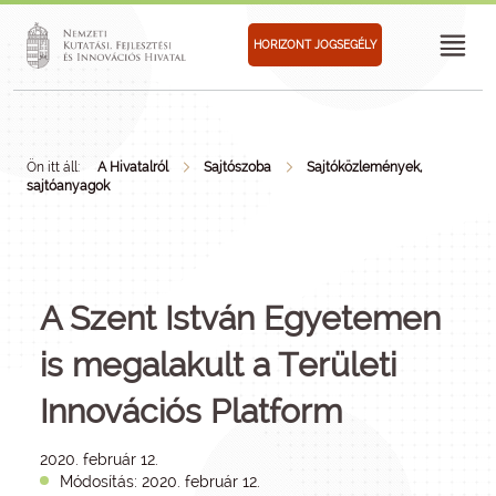
HORIZONT JOGSEGÉLY
Ön itt áll:
A Hivatalról
Sajtószoba
Sajtóközlemények,
sajtóanyagok
A Szent István Egyetemen
is megalakult a Területi
Innovációs Platform
2020. február 12.
Módosítás: 2020. február 12.