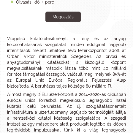
Olvasási idő: 4 perc
Megosztás
Világelső kutatólétesítményt, a fény és az anyag
kölcsönhatásának vizsgálatát minden eddiginél nagyobb
intenzitások mellett lehetővé tevő lézerközpontot adott át
Orbán Viktor miniszterelnök Szegeden. Az orvosi és
anyagtudományi kutatásokat is kiszolgáló központ
megvalósításának második fázisa több mint 40 milliárd
forintos támogatási összegből valósult meg, melynek 85%-át
az Európai Unió Európai Regionális Fejlesztési Alap
biztosította. A beruházás teljes költsége 80 milliárd Ft.
A most megnyílt ELI lézerközpont a 2014–2020-as ciklusban
európai uniós forrásból megvalósuló legnagyobb hazai
kutatási célú beruházás. Az új, szolgáltatásorientált
infrastruktúra a lézertudomány legújabb technológiáit állítja
a nemzetközi kutatói közösség szolgálatába. A szegedi
intézet az egy másodperc alatt produkált legtöbb és időben
legrövidebb impulzusaival tűnik ki a világ legnagyobb