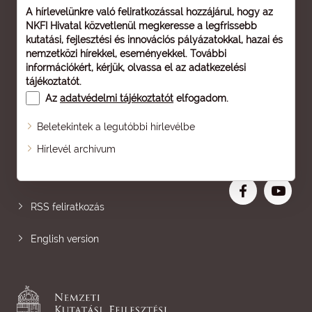
A hírlevelünkre való feliratkozással hozzájárul, hogy az
NKFI Hivatal közvetlenül megkeresse a legfrissebb
kutatási, fejlesztési és innovációs pályázatokkal, hazai és
nemzetközi hírekkel, eseményekkel. További
információkért, kérjük, olvassa el az
adatkezelési
tájékoztatót
.
Az
adatvédelmi tájékoztatót
elfogadom.
Beletekintek a legutóbbi hírlevélbe
Oldaltérkép
Hírlevél archívum
Nagyobb betű
RSS feliratkozás
English version