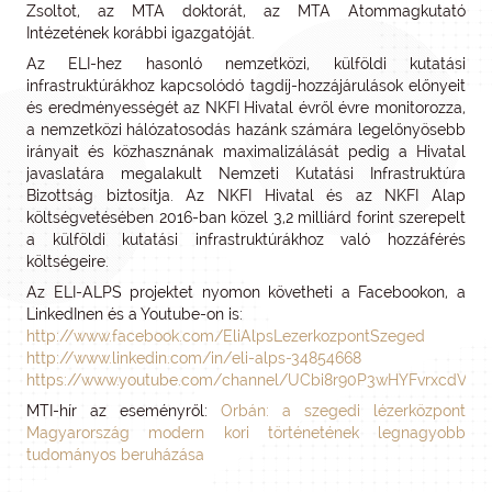
Zsoltot, az MTA doktorát, az MTA Atommagkutató
Intézetének korábbi igazgatóját.
Az ELI-hez hasonló nemzetközi, külföldi kutatási
infrastruktúrákhoz kapcsolódó tagdíj-hozzájárulások előnyeit
és eredményességét az NKFI Hivatal évről évre monitorozza,
a nemzetközi hálózatosodás hazánk számára legelőnyösebb
irányait és közhasznának maximalizálását pedig a Hivatal
javaslatára megalakult Nemzeti Kutatási Infrastruktúra
Bizottság biztosítja. Az NKFI Hivatal és az NKFI Alap
költségvetésében 2016-ban közel 3,2 milliárd forint szerepelt
a külföldi kutatási infrastruktúrákhoz való hozzáférés
költségeire.
Az ELI-ALPS projektet nyomon követheti a Facebookon, a
LinkedInen és a Youtube-on is:
http://www.facebook.com/EliAlpsLezerkozpontSzeged
http://www.linkedin.com/in/eli-alps-34854668
https://www.youtube.com/channel/UCbi8r90P3wHYFvrxcdVIQ
MTI-hír az eseményről:
Orbán: a szegedi lézerközpont
Magyarország modern kori történetének legnagyobb
tudományos beruházása