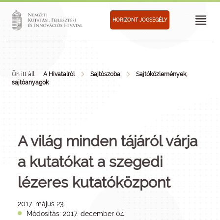
HORIZONT JOGSEGÉLY
Ön itt áll:
A Hivatalról
Sajtószoba
Sajtóközlemények,
sajtóanyagok
A világ minden tájáról várja
a kutatókat a szegedi
lézeres kutatóközpont
2017. május 23.
Módosítás: 2017. december 04.