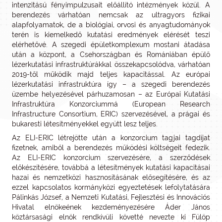
intenzitású fényimpulzusait előállító intézmények közül. A
berendezés várhatóan nemcsak az ultragyors fizikai
alapfolyamatok, de a biológiai, orvosi és anyagtudományok
terén is kiemelkedő kutatási eredmények elérését teszi
elérhetővé. A szegedi épületkomplexum mostani átadása
után a központ, a Csehországban és Romániában épülő
lézerkutatási infrastruktúrákkal összekapcsolódva, várhatóan
2019-től működik majd teljes kapacitással. Az európai
lézerkutatási infrastruktúra így – a szegedi berendezés
üzembe helyezésével párhuzamosan – az Európai Kutatási
Infrastruktúra Konzorciummá (European Research
Infrastructure Consortium, ERIC) szervezésével, a prágai és
bukaresti létesítményekkel együtt lesz teljes.
Az ELI-ERIC létrejötte után a konzorcium tagjai tagdíjat
fizetnek, amiből a berendezés működési költségeit fedezik.
Az ELI-ERIC konzorcium szervezésére, a szerződések
előkészítésére, továbbá a létesítmények kutatási kapacitásai
hazai és nemzetközi hasznosításának elősegítésére, és az
ezzel kapcsolatos kormányközi egyeztetések lefolytatására
Pálinkás József, a Nemzeti Kutatási, Fejlesztési és Innovációs
Hivatal elnökeének kezdeményezésére Áder János
köztársasági elnök rendkívüli követté nevezte ki Fülöp