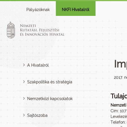
Pályázóknak
NKFI Hivatalról
Im
A Hivatalról
2017. 
Szakpolitika és stratégia
Tulaj
Nemzetközi kapcsolatok
Nemzeti K
Cím: 1077
Sajtószoba
Levelezé
Telefon: