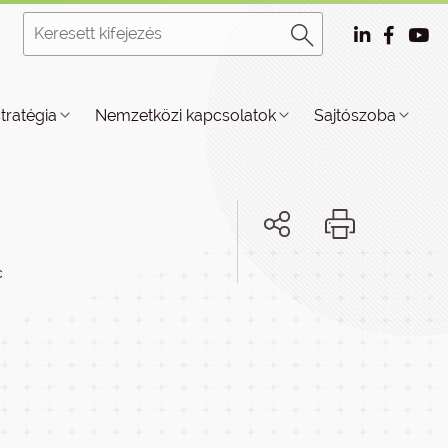
stratégia
Nemzetközi kapcsolatok
Sajtószoba
c