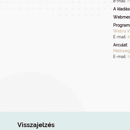
e-mail:
n
A kiadásé
Webmest
Programo
Webra In
E-mail:
i
Arculat:
Melkweg 
E-mail:
h
Visszajelzés