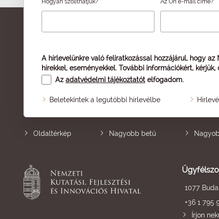
Hogyan szólíthatjuk?
Az Ön e-mail címe?
A hírlevelünkre való feliratkozással hozzájárul, hogy az
hírekkel, eseményekkel. További információkért, kérjük,
Az
adatvédelmi tájékoztatót
elfogadom.
Beletekintek a legutóbbi hírlevélbe
Hírlev
Oldaltérkép
Nagyobb betű
Nagyob
Ügyfélszo
1077 Budap
+36 1 795 
Írjon ne