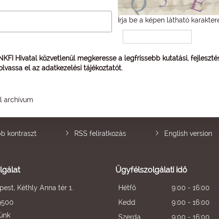
Írja be a képen látható karakter
 NKFI Hivatal közvetlenül megkeresse a legfrissebb kutatási, fejleszt
 olvassa el az
adatkezelési tájékoztatót
.
él archívum
b kontraszt
RSS feliratkozás
English version
lgálat
Ügyfélszolgálati idő
est, Kéthly Anna tér 1.
Hétfő
9:00 - 16:00
9500
Kedd
9:00 - 16:00
künk
Szerda
9:00 - 16:00