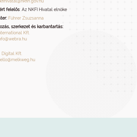
kfihivatal@nkfih.gov.hu
rt felelős
: Az NKFI Hivatal elnöke
er:
Führer Zsuzsanna
zás, szerkezet és karbantartás:
ternational Kft.
nfo@webra.hu
Digital Kft.
ello@melkweg.hu