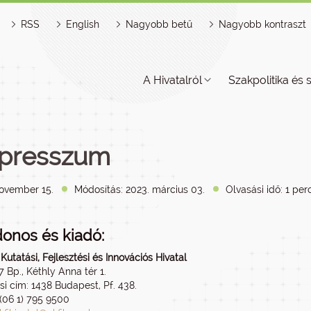
RSS
English
Nagyobb betű
Nagyobb kontraszt
A Hivatalról
Szakpolitika és 
presszum
november 15.
Módosítás: 2023. március 03.
Olvasási idő: 1 per
donos és kiadó:
utatási, Fejlesztési és Innovációs Hivatal
 Bp., Kéthly Anna tér 1.
si cím: 1438 Budapest, Pf. 438.
 (06 1) 795 9500