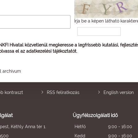
Írja be a képen látható karakter
 NKFI Hivatal közvetlenül megkeresse a legfrissebb kutatási, fejleszt
 olvassa el az
adatkezelési tájékoztatót
.
él archívum
b kontraszt
RSS feliratkozás
English version
lgálat
Ügyfélszolgálati idő
est, Kéthly Anna tér 1.
Hétfő
9:00 - 16:00
9500
Kedd
9:00 - 16:00