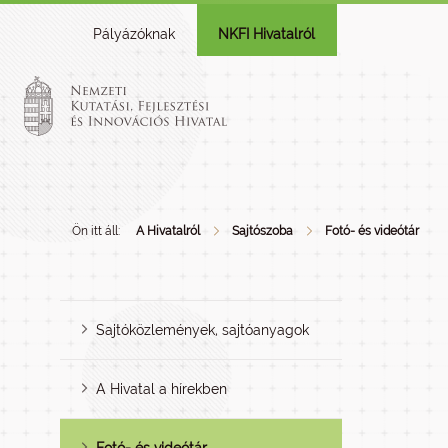
Pályázóknak
NKFI Hivatalról
Ön itt áll:
A Hivatalról
Sajtószoba
Fotó- és videótár
Sajtóközlemények, sajtóanyagok
A Hivatal a hírekben