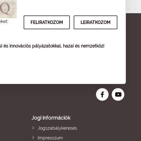
eket:
ési és innovációs pályázatokkal, hazai és nemzetközi
Jogi információk
Jogszabálykeresés
Impresszum