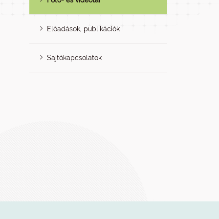
Fotó- és videótár
Előadások, publikációk
Sajtókapcsolatok