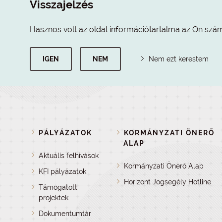
Visszajelzés
Hasznos volt az oldal információtartalma az Ön szá
IGEN
NEM
Nem ezt kerestem
PÁLYÁZATOK
KORMÁNYZATI ÖNERŐ
ALAP
Aktuális felhívások
Kormányzati Önerő Alap
KFI pályázatok
Horizont Jogsegély Hotline
Támogatott
projektek
Dokumentumtár