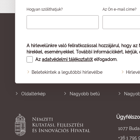
Hogyan szólíthatjuk?
Az Ön e-mail címe?
A hírlevelünkre való feliratkozással hozzájárul, hogy az
hírekkel, eseményekkel. További információkért, kérjük,
Az
adatvédelmi tájékoztatót
elfogadom.
Beletekintek a legutóbbi hírlevélbe
Hírlev
Oldaltérkép
Nagyobb betű
Nagyob
Ügyfélszo
1077 Budap
+36 1 795 