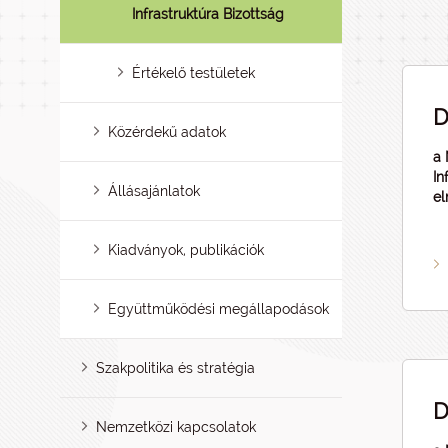
Infrastruktúra Bizottság
Értékelő testületek
D
Közérdekű adatok
a 
In
Állásajánlatok
el
Kiadványok, publikációk
Együttműködési megállapodások
Szakpolitika és stratégia
D
Nemzetközi kapcsolatok