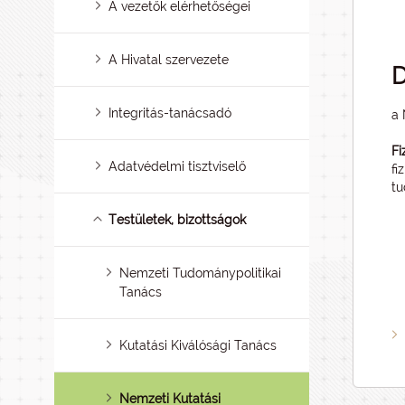
A vezetők elérhetőségei
A Hivatal szervezete
D
Integritás-tanácsadó
a 
Fi
Adatvédelmi tisztviselő
fi
tu
Testületek, bizottságok
Nemzeti Tudománypolitikai
Tanács
Kutatási Kiválósági Tanács
Nemzeti Kutatási