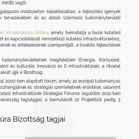
(NKIB) segíti.
megalapozó módszertan kialakításában, a fejlesztési igények
sek tervezésében és az abból származó tudományterületi
i Infrastruktúra Útiterv
, amely bemutatja a hazai kutatási
lét és kapcsolódását nemzetközi kutatási infrastruktúrákhoz,
sének és értékelésének szempontjait, a további fejlesztések
 tudományterületeinek megfelelően (Energia, Környezet,
i és kulturális innováció és E-infrastruktúrák), a Hivatal
kult újjá a Bizottság.
tal 2002-ben alapított fórum, amely az európai tudományos
összhangjának és stratégiai szemléletnek erősítése, valamint
atási Infrastruktúrák Stratégiai Fóruma legutóbb 2021-ben
gyarország tagsággal, a bemutatott 22 Projektből pedig 3
úra Bizottság tagjai