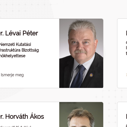
r. Lévai Péter
Nemzeti Kutatási
frastruktúra Bizottság
nökhelyettese
Ismerje meg
r. Horváth Ákos