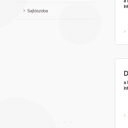
a 
In
Sajtószoba
D
a 
In