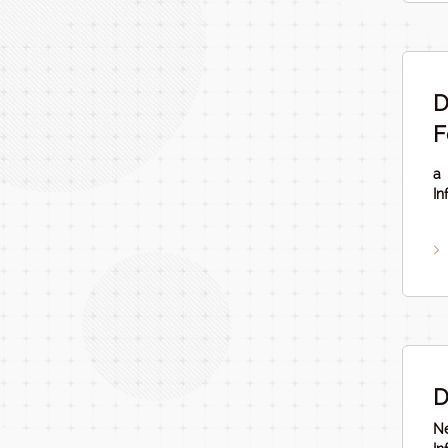
D
F
a 
In
D
Ne