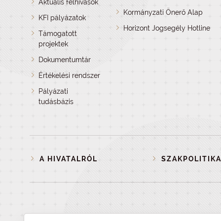
Aktuális felhívások
Kormányzati Önerő Alap
KFI pályázatok
Horizont Jogsegély Hotline
Támogatott
projektek
Dokumentumtár
Értékelési rendszer
Pályázati
tudásbázis
A HIVATALRÓL
SZAKPOLITIKA