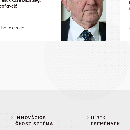
frastruktúra Bizottság,
gfigyelő
Ismerje meg
INNOVÁCIÓS
HÍREK,
ÖKOSZISZTÉMA
ESEMÉNYEK