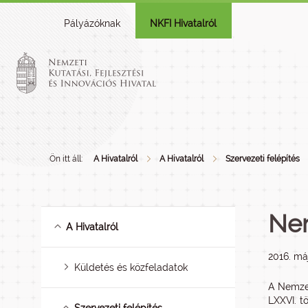
Pályázóknak
NKFI Hivatalról
Ön itt áll:
A Hivatalról
A Hivatalról
Szervezeti felépítés
Nem
A Hivatalról
2016. má
Küldetés és közfeladatok
A Nemzeti
LXXVI. t