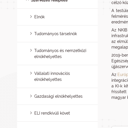
Szervezeti felépítés
célzó kö
A testül
felmérés
Elnök
eredmén
Az NKIB
Tudományos társelnök
infrastr
az elmúl
megalap
Tudományos és nemzetközi
2019-be
elnökhelyettes
Egészség
újjászer
Vállalati innovációs
Az
Európ
elnökhelyettes
integrác
a KI-k k
frissíte
Gazdasági elnökhelyettes
magyar k
ELI rendkívüli követ