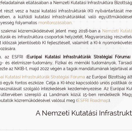
zfeladatainak ellátásában a Nemzeti Kutatási Infrastruktúra Bizottság 
et részt vesz a hazai kutatási infrastruktúrák (KI) nyilvántartását 
ében, a külföldi kutatási infrastruktúrákkal való együttműködé
yesség folyamatos
monitorozásában
.
 szakmai közreműködésével jelent meg 2018-ban a
Nemzeti Kutatás
uktúrák és infrastruktúra csoportok helyzetét, Magyarország részvéte
t időszak jelentősebb KI fejlesztéseit, valamint a KI-k nyomonköveté
ozására.
n, az ESFRI (
Európai Kutatási Infrastruktúrák Stratégiai Fóruma
)
- és élelmiszer-tudomány, Fizikai és mérnöki tudományok, Társadalm
vezte az NKIB-t, majd 2022 végén a tagok mandátumának lejártával ala
ai Kutatási Infrastruktúrák Stratégiai Fóruma
az Európai Bizottság ál
ió egyik fontos eszköze. Célja a KI-khoz kapcsolódó uniós politikák 
ihasználását szolgáló intézkedések kezdeményezése. Az Európai Kut
tt útitervében szereplő 41 Landmark közül 15-ben rendelkezik Ma
utatók közreműködésével valósul meg (
ESFRI Roadmap
).
A Nemzeti Kutatási Infrastrukt