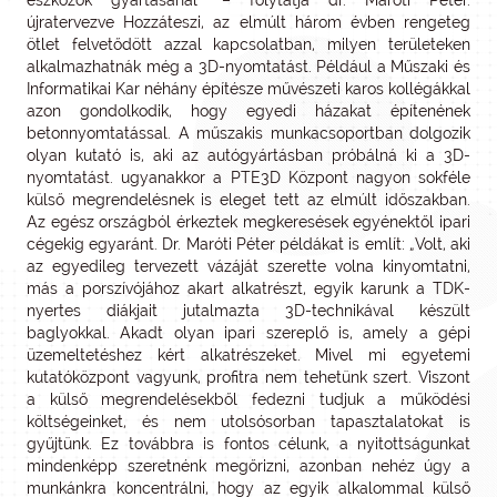
eszközök gyártásánál” – folytatja dr. Maróti Péter.
újratervezve Hozzáteszi, az elmúlt három évben rengeteg
ötlet felvetődött azzal kapcsolatban, milyen területeken
alkalmazhatnák még a 3D-nyomtatást. Például a Műszaki és
Informatikai Kar néhány építésze művészeti karos kollégákkal
azon gondolkodik, hogy egyedi házakat építenének
betonnyomtatással. A műszakis munkacsoportban dolgozik
olyan kutató is, aki az autógyártásban próbálná ki a 3D-
nyomtatást. ugyanakkor a PTE3D Központ nagyon sokféle
külső megrendelésnek is eleget tett az elmúlt időszakban.
Az egész országból érkeztek megkeresések egyénektől ipari
cégekig egyaránt. Dr. Maróti Péter példákat is említ: „Volt, aki
az egyedileg tervezett vázáját szerette volna kinyomtatni,
más a porszívójához akart alkatrészt, egyik karunk a TDK-
nyertes diákjait jutalmazta 3D-technikával készült
baglyokkal. Akadt olyan ipari szereplő is, amely a gépi
üzemeltetéshez kért alkatrészeket. Mivel mi egyetemi
kutatóközpont vagyunk, profitra nem tehetünk szert. Viszont
a külső megrendelésekből fedezni tudjuk a működési
költségeinket, és nem utolsósorban tapasztalatokat is
gyűjtünk. Ez továbbra is fontos célunk, a nyitottságunkat
mindenképp szeretnénk megőrizni, azonban nehéz úgy a
munkánkra koncentrálni, hogy az egyik alkalommal külső