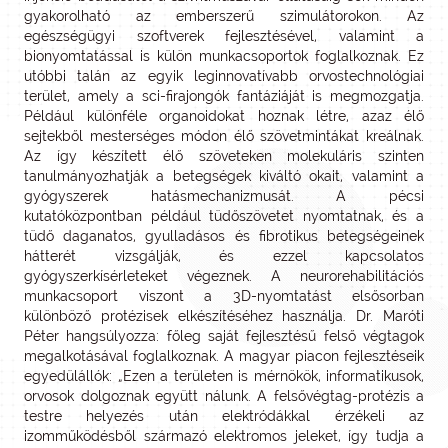
gyakorolható az emberszerű szimulátorokon. Az
egészségügyi szoftverek fejlesztésével, valamint a
bionyomtatással is külön munkacsoportok foglalkoznak. Ez
utóbbi talán az egyik leginnovatívabb orvostechnológiai
terület, amely a sci-firajongók fantáziáját is megmozgatja.
Például különféle organoidokat hoznak létre, azaz élő
sejtekből mesterséges módon élő szövetmintákat kreálnak.
Az így készített élő szöveteken molekuláris szinten
tanulmányozhatják a betegségek kiváltó okait, valamint a
gyógyszerek hatásmechanizmusát. A pécsi
kutatóközpontban például tüdőszövetet nyomtatnak, és a
tüdő daganatos, gyulladásos és fibrotikus betegségeinek
hátterét vizsgálják, és ezzel kapcsolatos
gyógyszerkísérleteket végeznek. A neurorehabilitációs
munkacsoport viszont a 3D-nyomtatást elsősorban
különböző protézisek elkészítéséhez használja. Dr. Maróti
Péter hangsúlyozza: főleg saját fejlesztésű felső végtagok
megalkotásával foglalkoznak. A magyar piacon fejlesztéseik
egyedülállók: „Ezen a területen is mérnökök, informatikusok,
orvosok dolgoznak együtt nálunk. A felsővégtag-protézis a
testre helyezés után elektródákkal érzékeli az
izomműködésből származó elektromos jeleket, így tudja a