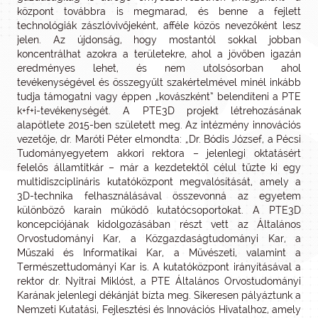
központ továbbra is megmarad, és benne a fejlett
technológiák zászlóvivőjeként, afféle közös nevezőként lesz
jelen. Az újdonság, hogy mostantól sokkal jobban
koncentrálhat azokra a területekre, ahol a jövőben igazán
eredményes lehet, és nem utolsósorban ahol
tevékenységével és összegyűlt szakértelmével minél inkább
tudja támogatni vagy éppen „kovászként” belendíteni a PTE
k+f+i-tevékenységét. A PTE3D projekt létrehozásának
alapötlete 2015-ben született meg. Az intézmény innovációs
vezetője, dr. Maróti Péter elmondta: „Dr. Bódis József, a Pécsi
Tudományegyetem akkori rektora – jelenlegi oktatásért
felelős államtitkár – már a kezdetektől célul tűzte ki egy
multidiszciplináris kutatóközpont megvalósítását, amely a
3D-technika felhasználásával összevonná az egyetem
különböző karain működő kutatócsoportokat. A PTE3D
koncepciójának kidolgozásában részt vett az Általános
Orvostudományi Kar, a Közgazdaságtudományi Kar, a
Műszaki és Informatikai Kar, a Művészeti, valamint a
Természettudományi Kar is. A kutatóközpont irányításával a
rektor dr. Nyitrai Miklóst, a PTE Általános Orvostudományi
Karának jelenlegi dékánját bízta meg. Sikeresen pályáztunk a
Nemzeti Kutatási, Fejlesztési és Innovációs Hivatalhoz, amely