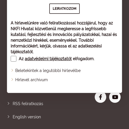
A hírlevelünkre való feliratkozással hozzájárul, hogy az
NKFI Hivatal közvetlenül megkeresse a legfrissebb
kutatási, fejlesztési és innovációs pályázatokkal, hazai és
nemzetközi hírekkel, eseményekkel. További
információkért, kérjük, olvassa el az
adatkezelési
tájékoztatót
.
Az
adatvédelmi tájékoztatót
elfogadom.
Beletekintek a legutóbbi hírlevélbe
Oldaltérkép
Hírlevél archívum
Nagyobb betű
RSS feliratkozás
English version