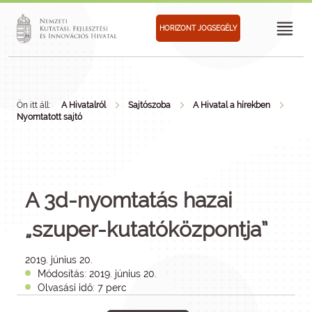
HORIZONT JOGSEGÉLY
Ön itt áll:
A Hivatalról
Sajtószoba
A Hivatal a hírekben
Nyomtatott sajtó
A 3d-nyomtatás hazai
„szuper-kutatóközpontja”
2019. június 20.
Módosítás: 2019. június 20.
Olvasási idő: 7 perc