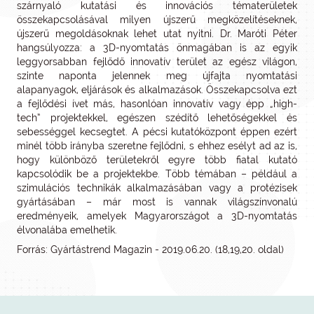
szárnyaló kutatási és innovációs tématerületek
összekapcsolásával milyen újszerű megközelítéseknek,
újszerű megoldásoknak lehet utat nyitni. Dr. Maróti Péter
hangsúlyozza: a 3D-nyomtatás önmagában is az egyik
leggyorsabban fejlődő innovatív terület az egész világon,
szinte naponta jelennek meg újfajta nyomtatási
alapanyagok, eljárások és alkalmazások. Összekapcsolva ezt
a fejlődési ívet más, hasonlóan innovatív vagy épp „high-
tech” projektekkel, egészen szédítő lehetőségekkel és
sebességgel kecsegtet. A pécsi kutatóközpont éppen ezért
minél több irányba szeretne fejlődni, s ehhez esélyt ad az is,
hogy különböző területekről egyre több fiatal kutató
kapcsolódik be a projektekbe. Több témában – például a
szimulációs technikák alkalmazásában vagy a protézisek
gyártásában – már most is vannak világszínvonalú
eredményeik, amelyek Magyarországot a 3D-nyomtatás
élvonalába emelhetik.
Forrás: Gyártástrend Magazin - 2019.06.20. (18,19,20. oldal)