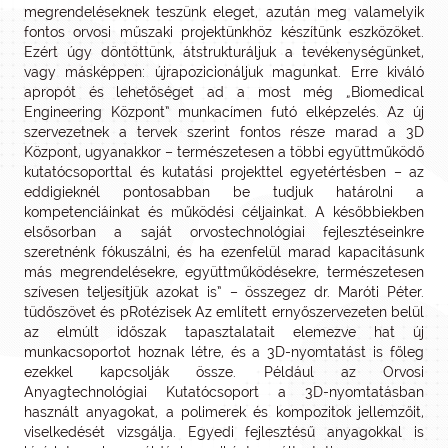
megrendeléseknek teszünk eleget, azután meg valamelyik
fontos orvosi műszaki projektünkhöz készítünk eszközöket.
Ezért úgy döntöttünk, átstrukturáljuk a tevékenységünket,
vagy másképpen: újrapozicionáljuk magunkat. Erre kiváló
apropót és lehetőséget ad a most még „Biomedical
Engineering Központ” munkacímen futó elképzelés. Az új
szervezetnek a tervek szerint fontos része marad a 3D
Központ, ugyanakkor – természetesen a többi együttműködő
kutatócsoporttal és kutatási projekttel egyetértésben – az
eddigieknél pontosabban be tudjuk határolni a
kompetenciáinkat és működési céljainkat. A későbbiekben
elsősorban a saját orvostechnológiai fejlesztéseinkre
szeretnénk fókuszálni, és ha ezenfelül marad kapacitásunk
más megrendelésekre, együttműködésekre, természetesen
szívesen teljesítjük azokat is” – összegez dr. Maróti Péter.
tüdőszövet és pRotézisek Az említett ernyőszervezeten belül
az elmúlt időszak tapasztalatait elemezve hat új
munkacsoportot hoznak létre, és a 3D-nyomtatást is főleg
ezekkel kapcsolják össze. Például az Orvosi
Anyagtechnológiai Kutatócsoport a 3D-nyomtatásban
használt anyagokat, a polimerek és kompozitok jellemzőit,
viselkedését vizsgálja. Egyedi fejlesztésű anyagokkal is