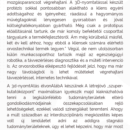
mozgásparancsot végrehajtani. A 3D-nyomtatással készült
protézis sokkal pontosabban alakítható a kliens egyéni
adottságaihoz és igényeihez, ráadásul a hagyományos
művégtagoknál lényegesen gyorsabban és jóval
költséghatékonyabban gyártható. Még csak a prototípus
előállításánál tartunk, de már komoly befektetői csoporttal
tárgyalunk a termékfejlesztésről. Ám még körülbelül másfél,
két év kell ahhoz, hogy ebből a kliensek számára elérhető
orvostechnikai termék legyen.” Végül, de nem utolsósorban
külön munkacsoporthoz tartozik majd az egészségügyi
robotika, a távvezérléses diagnosztika és a műtéti intervenció
is. Az orvosrobotika elképesztő fejlődését jelzi, hogy ma már
nagy távolságból is lehet műtéteket végrehajtani
távvezérléssel, internetes technikával.
A 3d-nyomtAtás élvonAlábA készülnek A létrejövő „szuper-
kutatóközpont” maximálisan igyekszik majd kiaknázhatóvá
tenni a legkülönfélébb tudományterületek eltérő
gondolkodásmódjainak összekapcsolásában rejlő
lehetőségeket, ezekkel valódi szinergiákat teremteni. Ahogy
a múlt században az interdiszciplináris megközelítés képes
volt új lendületet adni az addigra stagnáló
tudományterületeknek, úgy el lehet képzelni, hogy már most