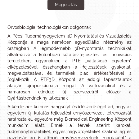
Megosztás
Orvosbiológiai technológiákon dolgoznak
A Pécsi Tudományegyetem 3D Nyomtatási és Vizualizációs
Központja a maga nemében egyedülálló intézmény az
országban. A legmodernebb 3D-nyomtatási technikákat
alkalmazza a különböző kutatás-fejlesztési és innovációs
területeken, ugyanakkor, a PTE „vállalkozó egyetem”
elképzelésével összhangban a fejlesztések gyakorlati
megvalósításával és termékek piaci értékesítésével is
foglalkozik. A PTE3D Központ az eddigi tapasztalatok
alapján újrapozicionálja magát. A változásokról és a
hamarosan elinduló új szervezetről először a
Gyártástrendnek nyilatkoznak.
A kérdésnek különös hangsúlyt és időszerűséget ad, hogy az
egyetem új kutatás-fejlesztési ernyőszervezet létrehozását
határozta el, egyelőre még Biomedical Engineering Központ
munkacím alatt. Ennek a tervek szerint karokat,
tudományterületeket, egyes nagyprojekteket szakmailag és
gazdaságilag is átfogó ernyőszervezetnek „magjaként” a