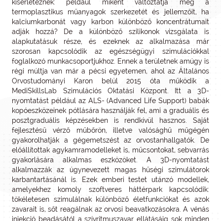
kísérleteznek: például miként változtatja meg a
termoplasztikus műanyagok szerkezetét és jellemzőit, ha
kalciumkarbonát vagy karbon különböző koncentrátumait
adják hozzá? De a különböző szilikonok vizsgálata is
alapkutatásuk része, és ezeknek az alkalmazása már
szorosan kapcsolódik az egészségügyi szimulációkkal
foglalkozó munkacsoportjukhoz. Ennek a területnek amúgy is
régi múltja van már a pécsi egyetemen, ahol az Általános
Orvostudományi Karon belül 2015 óta működik a
MediSkillsLab Szimulációs Oktatási Központ. Itt a 3D-
nyomtatást például az ALS- (Advanced Life Support) babák
kopóeszközeinek pótlására használják fel, ami a graduális és
posztgraduális képzésekben is rendkívül hasznos. Saját
fejlesztésű vérző műbőrön, illetve valósághű műgégén
gyakorolhatják a gégemetszést az orvostanhallgatók. De
előállítottak agykamramodelleket is, műcsontokat, sebvarrás
gyakorlására alkalmas eszközöket. A 3D-nyomtatást
alkalmazzák az úgynevezett magas hűségi szimulátorok
karbantartásánál is. Ezek emberi testet utánzó modellek,
amelyekhez komoly szoftveres háttérpark kapcsolódik:
tökéletesen szimulálnak különböző életfunkciókat és azok
zavarait is, sőt reagálnak az orvosi beavatkozásokra. A vénás
injekció beadásától a szívritmuszavar ellátásáig sok minden