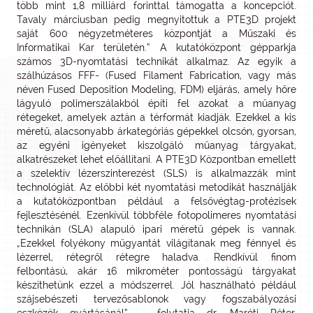
több mint 1,8 milliárd forinttal támogatta a koncepciót.
Tavaly márciusban pedig megnyitottuk a PTE3D projekt
saját 600 négyzetméteres központját a Műszaki és
Informatikai Kar területén.” A kutatóközpont gépparkja
számos 3D-nyomtatási technikát alkalmaz. Az egyik a
szálhúzásos FFF- (Fused Filament Fabrication, vagy más
néven Fused Deposition Modeling, FDM) eljárás, amely hőre
lágyuló polimerszálakból építi fel azokat a műanyag
rétegeket, amelyek aztán a térformát kiadják. Ezekkel a kis
méretű, alacsonyabb árkategóriás gépekkel olcsón, gyorsan,
az egyéni igényeket kiszolgáló műanyag tárgyakat,
alkatrészeket lehet előállítani. A PTE3D Központban emellett
a szelektív lézerszinterezést (SLS) is alkalmazzák mint
technológiát. Az előbbi két nyomtatási metodikát használják
a kutatóközpontban például a felsővégtag-protézisek
fejlesztésénél. Ezenkívül többféle fotopolimeres nyomtatási
technikán (SLA) alapuló ipari méretű gépek is vannak.
„Ezekkel folyékony műgyantát világítanak meg fénnyel és
lézerrel, rétegről rétegre haladva. Rendkívül finom
felbontású, akár 16 mikrométer pontosságú tárgyakat
készíthetünk ezzel a módszerrel. Jól használható például
szájsebészeti tervezősablonok vagy fogszabályozási