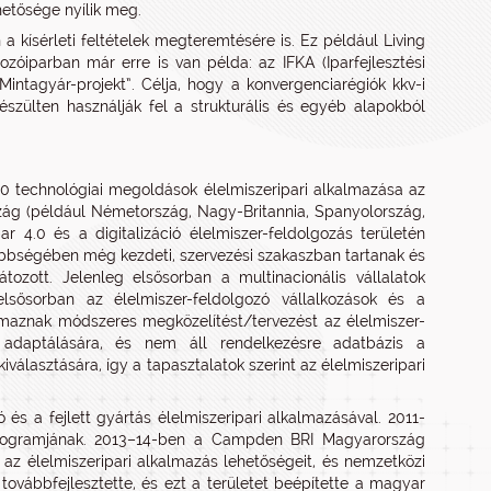
hetősége nyílik meg.
a kísérleti feltételek megteremtésére is. Ez például Living
óiparban már erre is van példa: az IFKA (Iparfejlesztési
Mintagyár-projekt”. Célja, hogy a konvergenciarégiók kkv-i
készülten használják fel a strukturális és egyéb alapokból
0 technológiai megoldások élelmiszeripari alkalmazása az
zág (például Németország, Nagy-Britannia, Spanyolország,
r 4.0 és a digitalizáció élelmiszer-feldolgozás területén
bbségében még kezdeti, szervezési szakaszban tartanak és
zott. Jelenleg elsősorban a multinacionális vállalatok
sősorban az élelmiszer-feldolgozó vállalkozások és a
lmaznak módszeres megközelítést/tervezést az élelmiszer-
, adaptálására, és nem áll rendelkezésre adatbázis a
választására, így a tapasztalatok szerint az élelmiszeripari
és a fejlett gyártás élelmiszeripari alkalmazásával. 2011-
rogramjának. 2013–14-ben a Campden BRI Magyarország
 az élelmiszeripari alkalmazás lehetőségeit, és nemzetközi
továbbfejlesztette, és ezt a területet beépítette a magyar