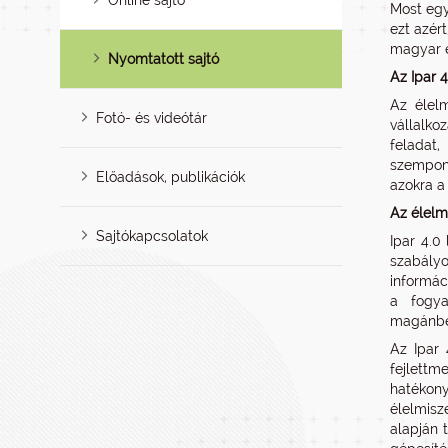
Online sajtó
Most egy
ezt azér
magyar e
Nyomtatott sajtó
Az Ipar 
Az élel
Fotó- és videótár
vállalko
feladat
szempont
Előadások, publikációk
azokra a
Az élelm
Sajtókapcsolatok
Ipar 4.0
szabályo
informác
a fogya
magánbef
Az Ipar 
fejlettm
hatékony
élelmisz
alapján 