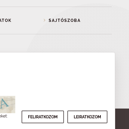
ATOK
SAJTÓSZOBA
eket: