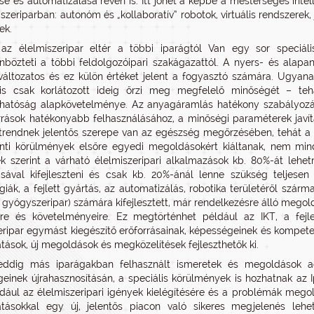
se és automatizálása révén is. Itt jöhet a képbe a mesterséges intel
iszeriparban: autonóm és „kollaboratív” robotok, virtuális rendszere
ek.
az élelmiszeripar eltér a többi iparágtól Van egy sor speciáli
bözteti a többi feldolgozóipari szakágazattól. A nyers- és alapan
áltozatos és ez külön értéket jelent a fogyasztó számára. Ugyanak
 is csak korlátozott ideig őrzi meg megfelelő minőségét – teh
hatóság alapkövetelménye. Az anyagáramlás hatékony szabályozásá
rrások hatékonyabb felhasználásához, a minőségi paraméterek javí
trendnek jelentős szerepe van az egészség megőrzésében, tehát a f
nti körülmények elsőre egyedi megoldásokért kiáltanak, nem minden
k szerint a várható élelmiszeripari alkalmazások kb. 80%-át le
sával kifejleszteni és csak kb. 20%-ánál lenne szükség teljesen
giák, a fejlett gyártás, az automatizálás, robotika területéről szár
, gyógyszeripar) számára kifejlesztett, már rendelkezésre álló megol
eire és követelményeire. Ez megtörténhet például az IKT, a fejl
eripar egymást kiegészítő erőforrásainak, képességeinek és kompete
atások, új megoldások és megközelítések fejleszthetők ki.
eddig más iparágakban felhasznált ismeretek és megoldások a
einek újrahasznosításán, a speciális körülmények is hozhatnak az I
ldául az élelmiszeripari igények kielégítésére és a problémák mego
atásokkal egy új, jelentős piacon való sikeres megjelenés lehe