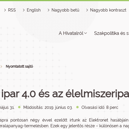
RSS
English
Nagyobb betű
Nagyobb kontraszt
A Hivatalról
Szakpolitika és s
Nyomtatott sajtó
 ipar 4.0 és az élelmiszeripa
ájus 31.
Módosítás: 2019. június 03.
Olvasási idő: 8 perc
apra pontosan négy évvel ezelőtt írtunk az Elektronet hasábjai
eralapanyag-termelésben. Ezek egy jelentős része – különösen a 