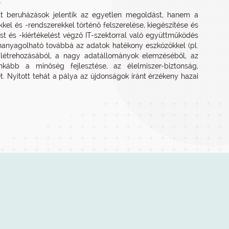
.
tt beruházások jelentik az egyetlen megoldást, hanem a
l és -rendszerekkel történő felszerelése, kiegészítése és
ást és -kiértékelést végző IT-szektorral való együttműködés
anyagolható továbbá az adatok hatékony eszközökkel (pl.
ok létrehozásából, a nagy adatállományok elemzéséből, az
kább a minőség fejlesztése, az élelmiszer-biztonság,
 Nyitott tehát a pálya az újdonságok iránt érzékeny hazai