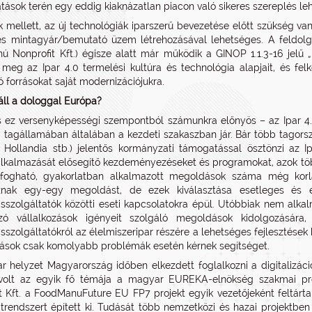
atások terén egy eddig kiaknázatlan piacon való sikeres szereplés le
 mellett, az új technológiák iparszerű bevezetése előtt szükség van 
s mintagyár/bemutató üzem létrehozásával lehetséges. A feldolgoz
ú Nonprofit Kft.) égisze alatt már működik a GINOP 1.1.3-16 jelű „
 meg az Ipar 4.0 termelési kultúra és technológia alapjait, és fel
 forrásokat saját modernizációjukra.
ll a dologgal Európa?
 ez versenyképességi szempontból számunkra előnyös – az Ipar 4.
 tagállamában általában a kezdeti szakaszban jár. Bár több tagors
 Hollandia stb.) jelentős kormányzati támogatással ösztönzi az Ipa
alkalmazását elősegítő kezdeményezéseket és programokat, azok tö
fogható, gyakorlatban alkalmazott megoldások száma még korláto
znak egy-egy megoldást, de ezek kiválasztása esetleges és el
szolgáltatók közötti eseti kapcsolatokra épül. Utóbbiak nem alka
ozó vállalkozások igényeit szolgáló megoldások kidolgozására
szolgáltatókról az élelmiszeripar részére a lehetséges fejlesztések ki
zások csak komolyabb problémák esetén kérnek segítséget.
 helyzet Magyarország időben elkezdett foglalkozni a digitalizáció 
volt az egyik fő témája a magyar EUREKA-elnökség szakmai p
t Kft. a FoodManuFuture EU FP7 projekt egyik vezetőjeként feltárta
trendszert épített ki. Tudását több nemzetközi és hazai projektben 