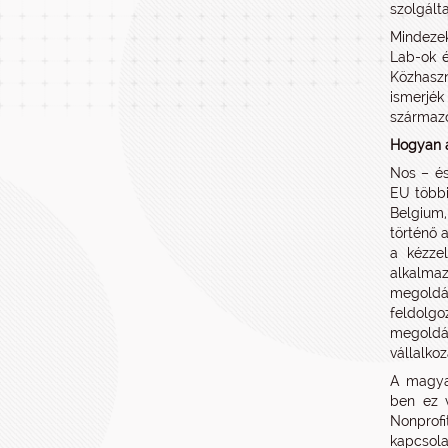
szolgált
Mindezek
Lab-ok é
Közhaszn
ismerjék
származó
Hogyan á
Nos – és
EU többi
Belgium,
történő 
a kézzel
alkalma
megoldás
feldolg
megoldás
vállalko
A magyar
ben ez 
Nonprofi
kapcsola