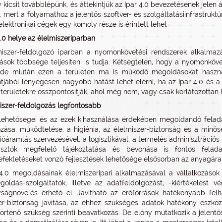
 kicsit továbblépünk, és áttekintjük az Ipar 4.0 bevezetésének jele
t, mert a folyamathoz a jelentős szoftver- és szolgáltatásiinfrastrukt
lektronikai cégek egy komoly része is érintett lehet
4.0 helye az élelmiszeriparban
miszer-feldolgozó iparban a nyomonkövetési rendszerek alkalma
zások többsége teljesíteni is tudja. Kétségtelen, hogy a nyomonköve
, de miután ezen a területen ma is működő megoldásokat használ
jából lényegesen nagyobb hatást lehet elérni, ha az Ipar 4.0 és a d
 területekre összpontosítják, ahol még nem, vagy csak korlátozottan
iszer-feldolgozás legfontosabb
 lehetőségei és az ezek kihasználása érdekében megoldandó fela
zása, működtetése, a higiénia, az élelmiszer-biztonság és a minősé
ióáramlás szervezésével, a logisztikával, a termelés adminisztrációs
sztók megfelelő tájékoztatása és bevonása is fontos fela
ektetéseket vonzó fejlesztések lehetősége elsősorban az anyagáram
4.0 megoldásainak élelmiszeripari alkalmazásával a vállalkozások
egoldás-szolgáltatók, illetve az adatfeldolgozást, -kiértékelés
ságnövelés érhető el. Javítható az erőforrások hatékonyabb fel
er-biztonság javítása, az ehhez szükséges adatok hatékony eszköz
történő szükség szerinti beavatkozás. De előny mutatkozik a jelen