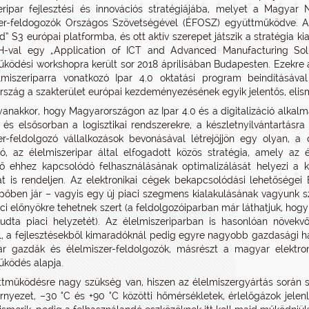
eripar fejlesztési és innovációs stratégiájába, melyet a Magyar 
er-feldogozók Országos Szövetségével (ÉFOSZ) együttműködve. Az
d” S3 európai platformba, és ott aktív szerepet játszik a stratégia
H-val egy „Application of ICT and Advanced Manufacturing Sol
ködési workshopra került sor 2018 áprilisában Budapesten. Ezekre a
miszeriparra vonatkozó Ipar 4.0 oktatási program beindításával
szág a szakterület európai kezdeményezésének egyik jelentős, elisme
anakkor, hogy Magyarországon az Ipar 4.0 és a digitalizáció alkalma
 és elsősorban a logisztikai rendszerekre, a készletnyilvántartásra
er-feldolgozó vállalkozások bevonásával létrejöjjön egy olyan, a d
ó, az élelmiszeripar által elfogadott közös stratégia, amely az
ő ehhez kapcsolódó felhasználásának optimalizálását helyezi a 
at is rendeljen. Az elektronikai cégek bekapcsolódási lehetősége
pőben jár – vagyis egy új piaci szegmens kialakulásának vagyunk 
iaci előnyökre tehetnek szert (a feldolgozóiparban már láthatjuk, hogy
 tudta piaci helyzetét). Az élelmiszeriparban is hasonlóan növekv
, a fejlesztésekből kimaradóknál pedig egyre nagyobb gazdasági há
r gazdák és élelmiszer-feldolgozók, másrészt a magyar elektron
ködés alapja.
tműködésre nagy szükség van, hiszen az élelmiszergyártás során sp
rnyezet, –30 °C és +90 °C közötti hőmérsékletek, érlelőgázok jel