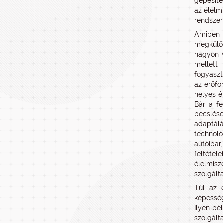
gépesíté
az élelm
rendszer
Amiben 
megkülön
nagyon v
mellett
fogyaszt
az erőfo
helyes é
Bár a fe
becslése
adaptálá
technoló
autóipar
feltétel
élelmisz
szolgált
Túl az 
képesség
Ilyen pé
szolgált