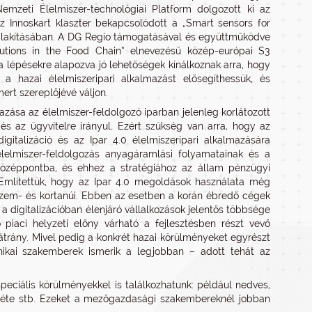
Nemzeti Élelmiszer-technológiai Platform dolgozott ki az
 Innoskart klaszter bekapcsolódott a „Smart sensors for
 kialakításában. A DG Regio támogatásával és együttműködve
utions in the Food Chain” elnevezésű közép-európai S3
 lépésekre alapozva jó lehetőségek kínálkoznak arra, hogy
 a hazai élelmiszeripari alkalmazást elősegíthessük, és
rt szereplőjévé váljon.
zása az élelmiszer-feldolgozó iparban jelenleg korlátozott
 és az ügyvitelre irányul. Ezért szükség van arra, hogy az
igitalizáció és az Ipar 4.0 élelmiszeripari alkalmazására
 élelmiszer-feldolgozás anyagáramlási folyamatainak és a
középpontba, és ehhez a stratégiához az állam pénzügyi
i Említettük, hogy az Ipar 4.0 megoldások használata még
szem- és kortanúi. Ebben az esetben a korán ébredő cégek
 a digitalizációban élenjáró vállalkozások jelentős többsége
ő piaci helyzeti előny várható a fejlesztésben részt vevő
trány. Mivel pedig a konkrét hazai körülményeket egyrészt
ikai szakemberek ismerik a legjobban – adott tehát az
eciális körülményekkel is találkozhatunk: például nedves,
enléte stb. Ezeket a mezőgazdasági szakembereknél jobban