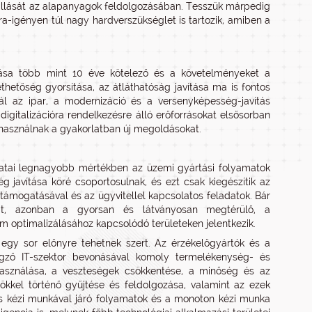
n állását az alapanyagok feldolgozásában. Tesszük márpedig
úra-igényen túl nagy hardverszükséglet is tartozik, amiben a
zása több mint 10 éve kötelező és a követelményeket a
thetőség gyorsítása, az átláthatóság javítása ma is fontos
 az ipar, a modernizáció és a versenyképesség-javítás
igitalizációra rendelkezésre álló erőforrásokat elsősorban
 használnak a gyakorlatban új megoldásokat.
datai legnagyobb mértékben az üzemi gyártási folyamatok
g javítása köré csoportosulnak, és ezt csak kiegészítik az
 támogatásával és az ügyvitellel kapcsolatos feladatok. Bár
dat, azonban a gyorsan és látványosan megtérülő, a
 optimalizálásához kapcsolódó területeken jelentkezik.
 egy sor előnyre tehetnek szert. Az érzékelőgyártók és a
t végző IT-szektor bevonásával komoly termelékenység- és
használása, a veszteségek csökkentése, a minőség és az
ökkel történő gyűjtése és feldolgozása, valamint az ezek
tős kézi munkával járó folyamatok és a monoton kézi munka