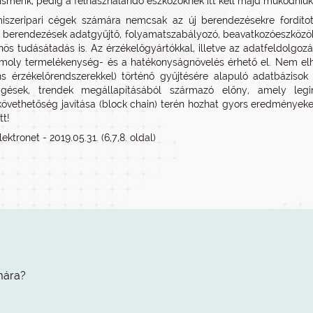
ismerik, pedig a felhasználandó eszközöknek itt kell majd működniük
miszeripari cégek számára nemcsak az új berendezésekre fordíto
berendezések adatgyűjtő, folyamatszabályozó, beavatkozóeszközökke
nös tudásátadás is. Az érzékelőgyártókkal, illetve az adatfeldolgoz
moly termelékenység- és a hatékonyságnövelés érhető el. Nem elh
ens érzékelőrendszerekkel) történő gyűjtésére alapuló adatbázis
ggések, trendek megállapításából származó előny, amely legin
vethetőség javítása (block chain) terén hozhat gyors eredményeket.
tt!
lektronet - 2019.05.31. (6,7,8. oldal)
mára?