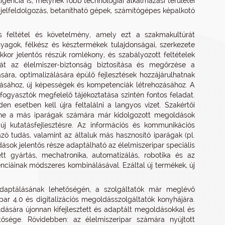
ligencia is, melynek főbb technológiai alkalmazási területei
k, jelfeldolgozás, betanítható gépek, számítógépes képalkotó
s feltétel és követelmény, amely ezt a szakmakultúrát
yagok, félkész és késztermékek tulajdonságai, szerkezete
kor jelentős részük romlékony, és szabályozott feltételek
át az élelmiszer-biztonság biztosítása és megőrzése a
ra, optimalizálására épülő fejlesztések hozzájárulhatnak
tásához, új képességek és kompetenciák létrehozásához. A
ogyasztók megfelelő tájékoztatása szintén fontos feladat.
 esetben kell újra feltalálni a langyos vizet. Szakértői
hetne a más iparágak számára már kidolgozott megoldások
 új kutatásfejlesztésre. Az információs és kommunikációs
mazó tudás, valamint az általuk más hasznosító iparágak (pl.
dások jelentős része adaptálható az élelmiszeripar speciális
ett gyártás, mechatronika, automatizálás, robotika és az
nciáinak módszeres kombinálásával. Ezáltal új termékek, új
daptálásának lehetőségén, a szolgáltatók már meglévő
par 4.0 és digitalizációs megoldásszolgáltatók konyhájára.
ldására újonnan kifejlesztett és adaptált megoldásokkal és
tősége. Rövidebben: az élelmiszeripar számára nyújtott