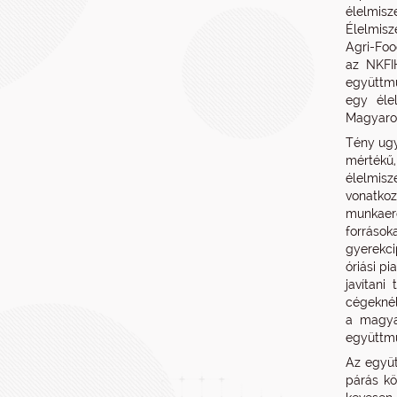
élelmisz
Élelmisz
Agri-Foo
az NKFI
együttmű
egy élel
Magyaror
Tény ugy
mértékű,
élelmisz
vonatkoz
munkaer
források
gyerekci
óriási p
javítani
cégeknél
a magya
együttmű
Az együt
párás kö