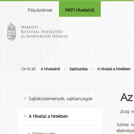
Pályázóknak
NKFI Hivatalról
Ön itt áll:
A Hivatalról
Sajtószoba
A Hivatal a hírekben
Az
Sajtóközlemények, sajtóanyagok
2019. m
A Hivatal a hírekben
Szinte n
élelmisz