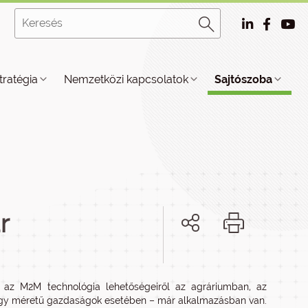
tratégia
Nemzetközi kapcsolatok
Sajtószoba
r
n az M2M technológia lehetőségeiről az agráriumban, az
nagy méretű gazdaságok esetében – már alkalmazásban van.