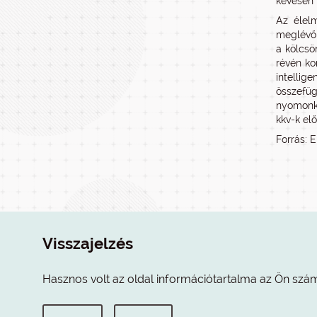
kevesen 
Az élel
meglévő 
a kölcsö
révén ko
intellig
összefü
nyomonkö
kkv-k elő
Forrás: E
Visszajelzés
Hasznos volt az oldal információtartalma az Ön szá